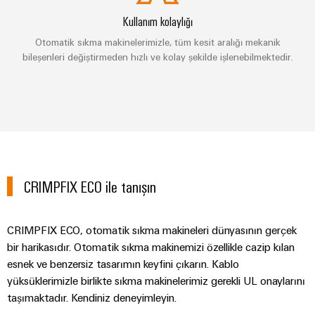
kursları
Dağıtım
Endüstriyel
Ortağınızı
ve
Kullanım kolaylığı
Güç
Modern
güvenlik
bulun
webinarlar
enerji
kaynakları
Otomatik sıkma makinelerimizle, tüm kesit aralığı mekanik
ağları
bileşenleri değiştirmeden hızlı ve kolay şekilde işlenebilmektedir.
Endüstriyel
için
Elektronik
hizmet
stabilite
Etkinlikler
muhafazalar
Dijital
ve
platformu
ve
güvenlik
sipariş
easyConnect
Yıldırım
Fuarlar
seçenekleri
İnşaat
ve
Enerji
Global
Altyapısı
aşırı
eShop
yönetimi
Fuarlar
İnşaat
gerilim
çözümleri
altyapısının
CRIMPFIX ECO ile tanışın
OCI
ve
koruması
özel
arabirimi
Etkinlikler
gereksinimlerine
IoT
yönelik
PV
ve
CRIMPFIX ECO, otomatik sıkma makineleri dünyasının gerçek
EDI
Dijital
çözümler
jeneratör
Otomasyon
bir harikasıdır. Otomatik sıkma makinemizi özellikle cazip kılan
arabirimi
Deneyim
bağlantı
Pano
Yazılımı
esnek ve benzersiz tasarımın keyfini çıkarın. Kablo
kutuları
Yapımı
yüksüklerimizle birlikte sıkma makinelerimiz gerekli UL onaylarını
Elektrik
GENEL
Pano
taşımaktadır. Kendiniz deneyimleyin.
BAKIŞA
Fieldbus
yapımı
Santrali