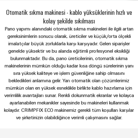
konnektörler
yıllık
tasarımlar
Listesi
dünya.
BAKIŞA
bağlantısı
geçmişi
GIT
Otomatik sıkma makinesi - kablo yüksüklerinin hızlı ve
PCB
Cihaz
Özel
Şirket
Webshop
kolay şekilde sıkılması
DC
konnektörler
Sayılarla
üreticileri
kablo
mikro
ve
Gerçekler
Pano yapımı alanındaki otomatik sıkma makineleri ile ilgili artan
Birlikte
Cihazlar
montajları
şebekeleri
gereksinimlerin sonucu olarak, üreticiler ve küçük/orta ölçekli
PCB
Satış
için
Geleceğe
Sürdürülebilirlik
yenilikçi
imalatçılar büyük zorluklarla karşı karşıyadır. Gelen siparişler
klemensler
Hızlı
bağlantı
Endüstriyel
genelde yüksektir ve bu alanda eğitimli profesyonel eksikliği
Teslimat
Weidmüller
çözümleri
5G
Endüstriyel
Kariyer
bulunmaktadır. Bu da, pano üreticilerinin, otomatik sıkma
Hizmeti
Haberler
Akademisi
kutu
Demiryolu
makinelerinin mümkün olduğu kadar kısa döngü sürelerinin yanı
&
Single
sıra yüksek kaliteye ve işlem güvenliğine sahip olmasını
sistemleri
Demiryolu
İnsan
Kampanyalar
Pair
taşımacılığında
bekledikleri anlamına gelir. Yarı otomatik olan çözümlerimiz
ve
Kaynakları
Danışmanlık
iklim
Ethernet
mümkün olan en yüksek esneklikle birlikte kablo hazırlama için
bileşenleri
Basında
dostu
ve
verimlilik avantajları sunar. Renkli dokunmatik ekranlar ve kolayca
Uyum
mobilite
Biz
u-
dijital
Kablo
ayarlanabilen mekanikler sayesinde bu makineleri kullanmak
için
OS
mühendislik
modern
Merkezler
kolaydır. CRIMPFIX ECO makinemiz gerekli tüm koşulları karşılar
giriş
WEconnect
ve
uç
ve şirketinizin olabildiğince verimli çalışmasını sağlar.
sistemleri
Müşteri
dijital
Bağlantı
Yönetim
bilişim
çözümler
ve
Dergilerimiz
Danışmanlığı
Bilgileri
bileşenleri
Enerji