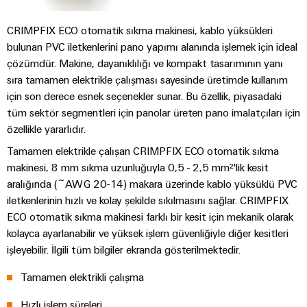
endüstrisi
için
İş
çözümler
CRIMPFIX ECO otomatik sıkma makinesi, kablo yüksükleri
Yeri
bulunan PVC iletkenlerini pano yapımı alanında işlemek için ideal
Veri
&
çözümdür. Makine, dayanıklılığı ve kompakt tasarımının yanı
Merkezi
Aksesuarlar
sıra tamamen elektrikle çalışması sayesinde üretimde kullanım
Veri
için son derece esnek seçenekler sunar. Bu özellik, piyasadaki
merkezleri
Aletler
tüm sektör segmentleri için panolar üreten pano imalatçıları için
için
çözümler
özellikle yararlıdır.
Otomatik
ve
Tamamen elektrikle çalışan CRIMPFIX ECO otomatik sıkma
ürünler
makineler
-
makinesi, 8 mm sıkma uzunluğuyla 0,5 - 2,5 mm²'lik kesit
verimli,
Yazılım
aralığında (~AWG 20-14) makara üzerinde kablo yüksüklü PVC
güvenilir,
iletkenlerinin hızlı ve kolay şekilde sıkılmasını sağlar. CRIMPFIX
ölçeklenebilir
Markalama
ECO otomatik sıkma makinesi farklı bir kesit için mekanik olarak
kolayca ayarlanabilir ve yüksek işlem güvenliğiyle diğer kesitleri
Endüstriyel
işleyebilir. İlgili tüm bilgiler ekranda gösterilmektedir.
yazıcılar
Tamamen elektrikli çalışma
Endüstriyel
aydınlatma
Hızlı işlem süreleri