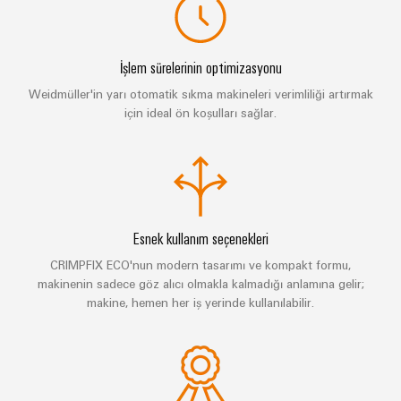
Bülteni
Çevresel
üretiminin
Dağıtım
Configurator
Ürün
geleceği
kutuları
Uyumluluğu
Gemi
İşlem sürelerinin optimizasyonu
Ortaklarımız
yapımı
Sistemler
PSIRT
Weidmüller'in yarı otomatik sıkma makineleri verimliliği artırmak
Dağıtım
Denizcilik
Elektronik
ve
için ideal ön koşulları sağlar.
endüstrisi
Mühendislik
Çözümler
için
IIoT
Röle
verileri
kapsamlı
ve
modülleri
Dağıtık
bağlantı
Teknik
Otomasyon
ve
çözümleri
otomasyon
ürün
İş
Solid-
Hidrojen
Endüstriyel
katalogları
Ortağı
Esnek kullanım seçenekleri
state
Hidrojen
analitik
Ağı
röleler
enerji
CRIMPFIX ECO'nun modern tasarımı ve kompakt formu,
Onarımlar
dönüşümünde
makinenin sadece göz alıcı olmakla kalmadığı anlamına gelir;
Endüstriyel
ve
önemli
IIoT
Yalıtım
makine, hemen her iş yerinde kullanılabilir.
bir
Otomasyon
değişim
ve
yükselticileri
teknolojidir
parçaları
Otomasyon
ve
Endüstriyel
İletim
Çözüm
ölçme
IoT
Eğitim
&
İş
dönüştürücüleri