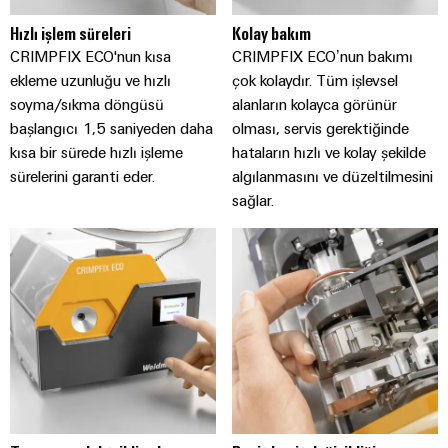
Özel
Hızlı işlem süreleri
Kolay bakım
kablo
CRIMPFIX ECO'nun kısa
CRIMPFIX ECO’nun bakımı
montajları
ekleme uzunluğu ve hızlı
çok kolaydır. Tüm işlevsel
soyma/sıkma döngüsü
alanların kolayca görünür
başlangıcı 1,5 saniyeden daha
olması, servis gerektiğinde
kısa bir sürede hızlı işleme
hataların hızlı ve kolay şekilde
Ürün
sürelerini garanti eder.
algılanmasını ve düzeltilmesini
inovasyonları
sağlar.
Endüstriniz için
pratik
bağlantılar.
Endüstriyel
Bağlantı
inovasyonlarımız.
Çevresel
Ürün
Uyumlul
Kontrolü