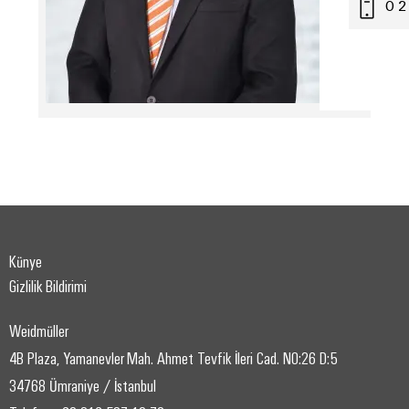
0 2
Künye
Gizlilik Bildirimi
Weidmüller
4B Plaza, Yamanevler Mah. Ahmet Tevfik İleri Cad. NO:26 D:5
34768 Ümraniye / İstanbul