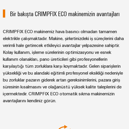
ve
Fuarlar
dijital
Depolama
Pano
Sertifikaları
Bağlantı
ve
Mühendislik
Bir bakışta CRIMPFIX ECO makinemizin avantajları
Enerji
ve
kabloları,
Etkinlikler
depolama
Orange
Saha
Weidmüller
ara
sistemleri
Mag
Kampanyalarımız
Configurator
(ESS)
bağlantı
CRIMPFIX ECO makinemiz hava basıncı olmadan tamamen
Alan
|
için
elektrikle çalışmaktadır. Makine, şirketinizdeki iş süreçlerini daha
kabloları
çözümler
kablo
Müşteri
PCB
verimli hale getirecek etkileyici avantajlar yelpazesine sahiptir.
ve
ve
sistemi
Dergisi
Konnektör
Bayi
Kolay kullanım, işleme sürelerinin optimizasyonu ve esnek
ürünler
kablolar
Hizmetleri
Kanalı
kullanım olanakları, pano üreticileri gibi profesyonellerin
Akıllı
Yönetimimiz
Fotovoltaik
PLC
karşılaştığı tüm zorluklara karşı koymaktadır. Gelen siparişlerin
Ölçüm
Laboratuvar
Kaynak
Bayilerimiz
yüksekliği ve bu alandaki eğitimli profesyonel eksikliği nedeniyle
sistem
verimliliği
hizmetleri
bu zorluklar pazarın giderek artan gereksinimlerini, pazara giriş
kablaj
için
Akıllı
Basın
güneş
süresinin kısalmasını ve olağanüstü yüksek kalite taleplerini de
ve
Pano
enerjisinden
Sistem
içermektedir. CRIMPFIX ECO otomatik sıkma makinemizin
Şirket
modernizasyon
Yapımı
yararlanma
Destek
Entegratörlerimiz
avantajlarını kendiniz görün.
Haberleri
çözümleri
Geleneksel
İşyeri
Teknik
güç
Ticari
Hizmet
çözümleri
GENEL
destek
BAKIŞA
Kanıtlanmış
Basın
arayüzleri
GIT
enerji
Weidmüller