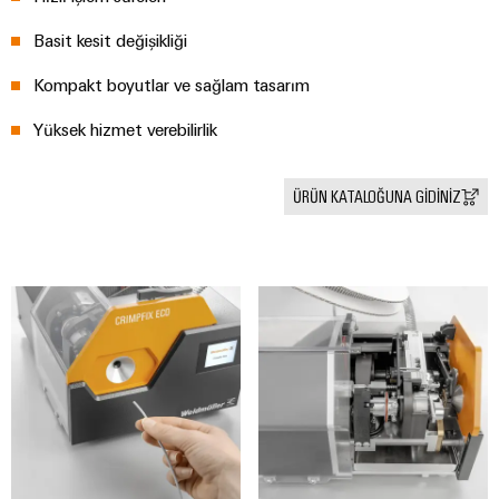
Pano
Basit kesit değişikliği
Altyapısı
Kompakt boyutlar ve sağlam tasarım
Yüksek hizmet verebilirlik
Montaj
Hizmeti
ÜRÜN KATALOĞUNA GİDİNİZ
Montaja
hazır
klemens
rayları
Değiştirilmiş
ve
monte
edilmiş
muhafazalar