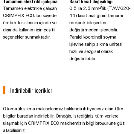
Tamamen elektrikli çalışma
Basit kesit değişikliği
RoHS,
Tamamen elektrikle çalışan
0,5 ila 2,5 mm²’lik (~AWG20-
REACH,
SCIP ve
CRIMPFIX ECO, bu sayede
14) kesit aralığının tamamı
beyanlar
üretim tesislerinin içinde ve
mekanik bileşenleri
kolay ve
hızlı
dışında kullanım için çeşitli
değiştirmeden işlenebilir.
indirilme
seçenekler sunmaktadır.
Paralel koordineli soyma
işlevine sahip sıkma ünitesi
hızlı ve sezgisel olarak
Weidmüller
değiştirilebilir.
Configurator
Dijital
mühendislikte
sonraki
aşama -
İndirilebilir içerikler
sezgisel,
kolay ve hızlı
Otomatik sıkma makinelerimiz hakkında ihtiyacınız olan tüm
bilgiler buradan indirilebilir. Örneğin, istediğiniz tüm verilere
ulaşmak için CRIMPFIX ECO makinemizin bilgi broşürüne göz
atabilirsiniz.