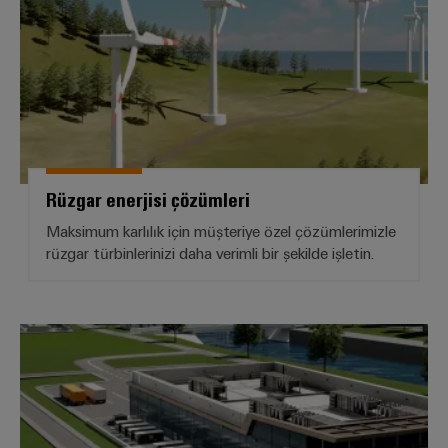
RoHS,
REACH,
SCIP ve
beyanlar
kolay ve
hızlı
indirilme
Weidmüller
Rüzgar enerjisi çözümleri
Configurator
Maksimum karlılık için müşteriye özel çözümlerimizle
Dijital
mühendislikte
rüzgar türbinlerinizi daha verimli bir şekilde işletin.
sonraki
aşama -
sezgisel,
kolay ve hızlı
*Enerji Depolama*