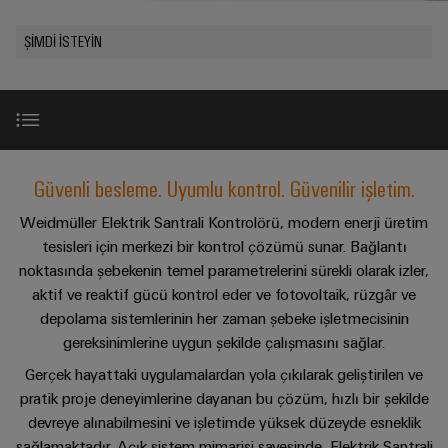
konnektörler
yıllık
tasarımlar
Listesi
dünya.
BAKIŞA
bağlantısı
geçmişi
GIT
PCB
ŞIMDI ISTEYIN
Cihaz
Özel
Şirket
Webshop
DC
konnektörler
Sayılarla
üreticileri
kablo
mikro
ve
Gerçekler
Birlikte
Cihazlar
montajları
şebekeleri
PCB
Satış
için
Geleceğe
Sürdürülebilirlik
yenilikçi
klemensler
Hızlı
bağlantı
Endüstriyel
Teslimat
Weidmüller
3 boyutlu açıklama
çözümleri
Güvenli besleme. Uyumlu kontrol. Güvenilir işletim.
5G
Endüstriyel
Kariyer
Hizmeti
Haberler
Akademisi
kutu
Demiryolu
Weidmüller Elektrik Santrali Kontrolörü, modern enerji üretim
&
Single
Çözümümüzün ayrıntıları
sistemleri
Demiryolu
İnsan
tesisleri için merkezi bir kontrol çözümü sunar. Bağlantı
Kampanyalar
Pair
taşımacılığında
ve
Kaynakları
noktasında şebekenin temel parametrelerini sürekli olarak izler,
Danışmanlık
iklim
Ethernet
bileşenleri
Basında
aktif ve reaktif gücü kontrol eder ve fotovoltaik, rüzgâr ve
dostu
ve
Entegre sistem çözümü
Uyum
mobilite
depolama sistemlerinin her zaman şebeke işletmecisinin
Biz
u-
dijital
Kablo
için
gereksinimlerine uygun şekilde çalışmasını sağlar.
OS
mühendislik
modern
Merkezler
İndirilebilir içerikler
giriş
WEconnect
ve
uç
Gerçek hayattaki uygulamalardan yola çıkılarak geliştirilen ve
sistemleri
Müşteri
dijital
Bağlantı
Yönetim
pratik proje deneyimlerine dayanan bu çözüm, hızlı bir şekilde
bilişim
çözümler
ve
Dergilerimiz
Danışmanlığı
Danışmanlık ve Destek
Bilgileri
devreye alınabilmesini ve işletimde yüksek düzeyde esneklik
bileşenleri
Enerji
sağlamaktadır. Açık sistem mimarisi sayesinde, Elektrik Santrali