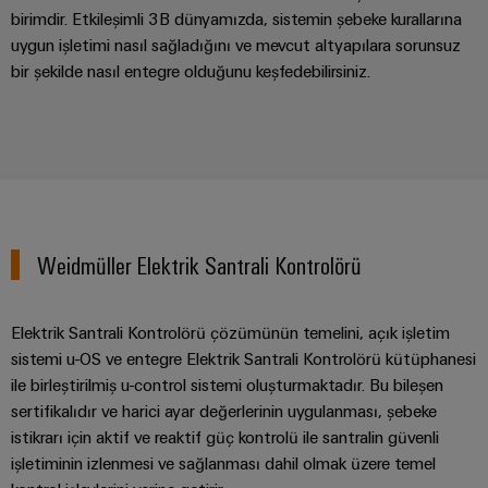
kursları
Dağıtım
Endüstriyel
Ortağınızı
birimdir. Etkileşimli 3B dünyamızda, sistemin şebeke kurallarına
ve
Güç
Modern
güvenlik
uygun işletimi nasıl sağladığını ve mevcut altyapılara sorunsuz
bulun
webinarlar
enerji
kaynakları
bir şekilde nasıl entegre olduğunu keşfedebilirsiniz.
ağları
Endüstriyel
için
Elektronik
hizmet
stabilite
Etkinlikler
muhafazalar
Dijital
ve
platformu
ve
güvenlik
sipariş
easyConnect
Yıldırım
Fuarlar
seçenekleri
İnşaat
ve
Enerji
Global
Altyapısı
aşırı
eShop
yönetimi
Fuarlar
İnşaat
Weidmüller Elektrik Santrali Kontrolörü
gerilim
çözümleri
altyapısının
OCI
ve
koruması
özel
arabirimi
Etkinlikler
gereksinimlerine
IoT
Elektrik Santrali Kontrolörü çözümünün temelini, açık işletim
yönelik
PV
ve
sistemi u-OS ve entegre Elektrik Santrali Kontrolörü kütüphanesi
EDI
Dijital
çözümler
jeneratör
Otomasyon
ile birleştirilmiş u-control sistemi oluşturmaktadır. Bu bileşen
arabirimi
Deneyim
bağlantı
Pano
Yazılımı
sertifikalıdır ve harici ayar değerlerinin uygulanması, şebeke
kutuları
Yapımı
istikrarı için aktif ve reaktif güç kontrolü ile santralin güvenli
Elektrik
GENEL
Pano
işletiminin izlenmesi ve sağlanması dahil olmak üzere temel
BAKIŞA
Fieldbus
yapımı
Santrali