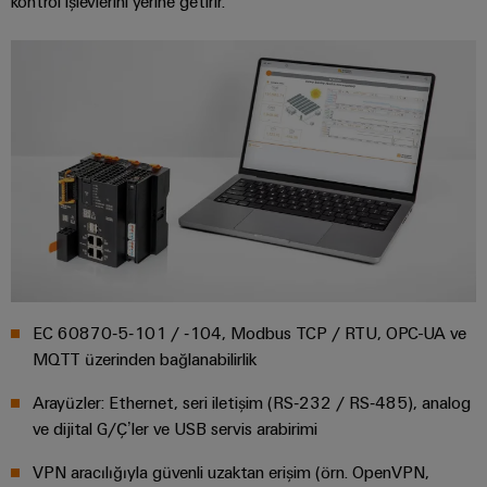
kontrol işlevlerini yerine getirir.
GIT
zorluklarına
Dağıtıcılar
Kontrolörü
yönelik
çözümler
Makineler
Otomasyon
Cihaz
Makine
ve
Üreticileri
ve
Yazılım
fabrika
PCB
otomasyonunun
Kumandalar
çeşitli
konnektörler
sektörleri
ve
için
I/O
çözümler
PCB
Sistemleri
klemensler
Petrol
Endüstriyel
ve
EC 60870‑5‑101 / ‑104, Modbus TCP / RTU, OPC-UA ve
PCB
Ethernet
Gaz
MQTT üzerinden bağlanabilirlik
Konnektör
Proses
Dokunmatik
Hizmetleri
Arayüzler: Ethernet, seri iletişim (RS‑232 / RS‑485), analog
endüstrisi
paneller
için
ve dijital G/Ç’ler ve USB servis arabirimi
Orijinal
entegre
Mühendislik
Cihaz
çözümlerle
VPN aracılığıyla güvenli uzaktan erişim (örn. OpenVPN,