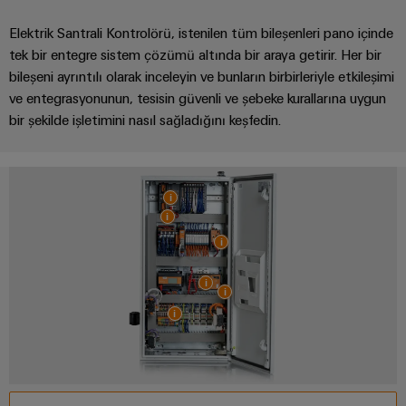
endüstrisi
için
İş
Elektrik Santrali Kontrolörü, istenilen tüm bileşenleri pano içinde
çözümler
tek bir entegre sistem çözümü altında bir araya getirir. Her bir
Yeri
Veri
bileşeni ayrıntılı olarak inceleyin ve bunların birbirleriyle etkileşimi
&
Merkezi
ve entegrasyonunun, tesisin güvenli ve şebeke kurallarına uygun
Aksesuarlar
Veri
bir şekilde işletimini nasıl sağladığını keşfedin.
merkezleri
Aletler
için
çözümler
Otomatik
ve
ürünler
makineler
-
verimli,
Yazılım
güvenilir,
ölçeklenebilir
Markalama
Endüstriyel
yazıcılar
Endüstriyel
aydınlatma