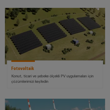
Özel
*Fotovoltaik*
kablo
montajları
Ürün
inovasyonları
Endüstriniz için
pratik
bağlantılar.
Endüstriyel
Fotovoltaik
Bağlantı
inovasyonlarımız.
Konut, ticari ve şebeke ölçekli PV uygulamaları için
çözümlerimizi keşfedin
Çevresel
Ürün
Rüzgar enerjisi çözümleri
Uyumlul
Kontrolü