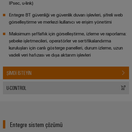
güvenli
ve
Üreticisi
IPsec, u-link)
operasyonların
görselleştirme
(OEM)
sağlanması
Entegre BT güvenliği ve güvenlik duvarı işlevleri, şifreli web
araçları
görselleştirme ve merkezi kullanıcı ve erişim yönetimi
Rüzgar
Enerji
Enerjisi
Maksimum şeffaflık için görselleştirme, izleme ve raporlama:
ölçümü
Rüzgar
şebeke işletmecileri, operatörler ve sertifikalandırma
enerjisinde
kuruluşları için canlı gösterge panelleri, durum izleme, uzun
operasyonel
Weidmüller
mükemmellik
vadeli veri hafızası ve dışa aktarım işlevleri
Industrial
Su
AI
arıtma
ŞIMDI ISTEYIN
Uzaktan
ve
Erişim
Atık
U-CONTROL
su
Endüstriyel
arıtma
Hizmet
Su
Platformu
ve
easyConnect
atık
Entegre sistem çözümü
su