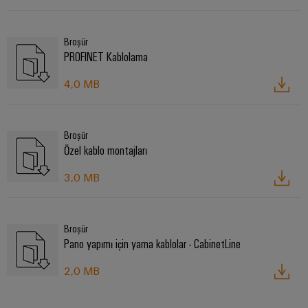
Broşür
PROFINET Kablolama
4,0 MB
Broşür
Özel kablo montajları
3,0 MB
Broşür
Pano yapımı için yama kablolar - CabinetLine
2,0 MB