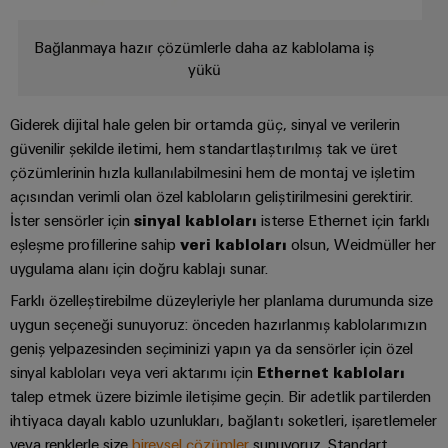
ve
Fuarlar
dijital
Depolama
Pano
Sertifikaları
Bağlantı
ve
Mühendislik
Bağlanmaya hazır çözümlerle daha az kablolama iş
Enerji
ve
kabloları,
Etkinlikler
depolama
Orange
yükü
Saha
Weidmüller
ara
sistemleri
Mag
Kampanyalarımız
Configurator
(ESS)
bağlantı
Alan
|
için
Giderek dijital hale gelen bir ortamda güç, sinyal ve verilerin
kabloları
çözümler
kablo
Müşteri
PCB
güvenilir şekilde iletimi, hem standartlaştırılmış tak ve üret
ve
ve
sistemi
Dergisi
Konnektör
çözümlerinin hızla kullanılabilmesini hem de montaj ve işletim
Bayi
ürünler
kablolar
açısından verimli olan özel kabloların geliştirilmesini gerektirir.
Hizmetleri
Kanalı
Akıllı
Yönetimimiz
Fotovoltaik
İster sensörler için
sinyal kabloları
isterse Ethernet için farklı
PLC
Ölçüm
Laboratuvar
Kaynak
Bayilerimiz
eşleşme profillerine sahip
veri kabloları
olsun, Weidmüller her
sistem
verimliliği
hizmetleri
uygulama alanı için doğru kablajı sunar.
kablaj
için
Akıllı
Basın
güneş
Farklı özelleştirebilme düzeyleriyle her planlama durumunda size
ve
Pano
enerjisinden
Sistem
uygun seçeneği sunuyoruz: önceden hazırlanmış kablolarımızın
Şirket
modernizasyon
Yapımı
yararlanma
Destek
Entegratörlerimiz
geniş yelpazesinden seçiminizi yapın ya da sensörler için özel
Haberleri
çözümleri
Geleneksel
sinyal kabloları veya veri aktarımı için
Ethernet kabloları
İşyeri
Teknik
talep etmek üzere bizimle iletişime geçin. Bir adetlik partilerden
güç
Ticari
Hizmet
çözümleri
GENEL
destek
ihtiyaca dayalı kablo uzunlukları, bağlantı soketleri, işaretlemeler
BAKIŞA
Kanıtlanmış
Basın
arayüzleri
GIT
enerji
Weidmüller
veya renklerle size
bireysel çözümler
sunuyoruz. Standart