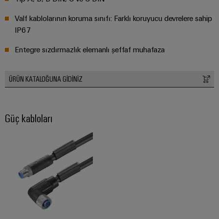
Özel
Valf kablolarının koruma sınıfı: Farklı koruyucu devrelere sahip
kablo
IP67
montajları
Entegre sızdırmazlık elemanlı şeffaf muhafaza
ÜRÜN KATALOĞUNA GIDINIZ
Ürün
inovasyonları
Endüstriniz için
pratik
Güç kabloları
bağlantılar.
Endüstriyel
Bağlantı
inovasyonlarımız.
Çevresel
Ürün
Uyumlul
Kontrolü