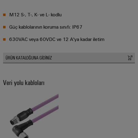
RoHS,
REACH,
M12 S-, T-, K- ve L- kodlu
SCIP ve
beyanlar
kolay ve
Güç kablolarının koruma sınıfı: IP67
hızlı
indirilme
630VAC veya 60VDC ve 12 A'ya kadar iletim
ÜRÜN KATALOĞUNA GIDINIZ
Weidmüller
Configurator
Dijital
mühendislikte
Veri yolu kabloları
sonraki
aşama -
sezgisel,
kolay ve hızlı