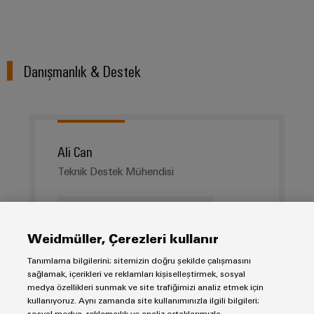
Danışmanlık & Destek
Ali Can
Teknik Destek Mühendisi
ali.can@weidmueller.com
Weidmüller, Çerezleri kullanır
0 216 537 10 71
Tanımlama bilgilerini; sitemizin doğru şekilde çalışmasını
sağlamak, içerikleri ve reklamları kişiselleştirmek, sosyal
medya özellikleri sunmak ve site trafiğimizi analiz etmek için
kullanıyoruz. Aynı zamanda site kullanımınızla ilgili bilgileri;
sosyal medya, reklamcılık ve analiz ortaklarımızla