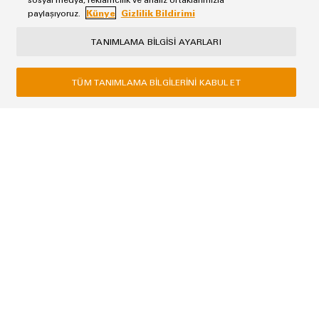
paylaşıyoruz.
Künye
Gizlilik Bildirimi
TANIMLAMA BILGISI AYARLARI
TÜM TANIMLAMA BILGILERINI KABUL ET
Künye
Gizlilik Bildirimi
Weidmüller
4B Plaza, Yamanevler Mah. Ahmet Tevfik İleri Cad. NO:26 D:5
34768 Ümraniye / İstanbul
Telefon +90 216 537 10 70
Faks +90 216 537 10 77