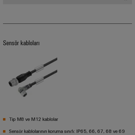
endüstrisi
için
İş
çözümler
Yeri
Veri
&
Merkezi
Aksesuarlar
Veri
Sensör kabloları
merkezleri
Aletler
için
çözümler
Otomatik
ve
ürünler
makineler
-
verimli,
Yazılım
güvenilir,
ölçeklenebilir
Markalama
Endüstriyel
yazıcılar
Tip M8 ve M12 kablolar
Endüstriyel
Sensör kablolarının koruma sınıfı: IP65, 66, 67, 68 ve 69
aydınlatma