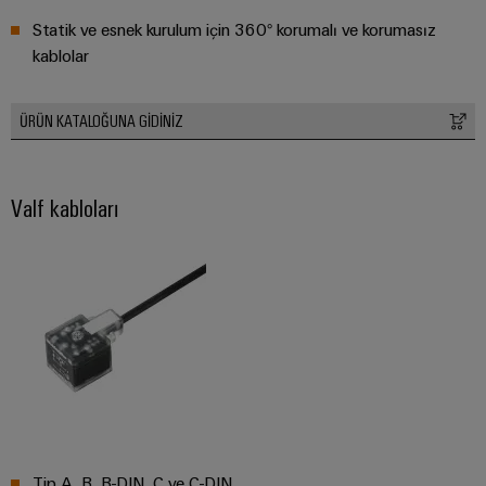
Statik ve esnek kurulum için 360° korumalı ve korumasız
Pano
kablolar
Altyapısı
ÜRÜN KATALOĞUNA GIDINIZ
Montaj
Hizmeti
Valf kabloları
Montaja
hazır
klemens
rayları
Değiştirilmiş
ve
monte
edilmiş
muhafazalar
Tip A, B, B-DIN, C ve C-DIN