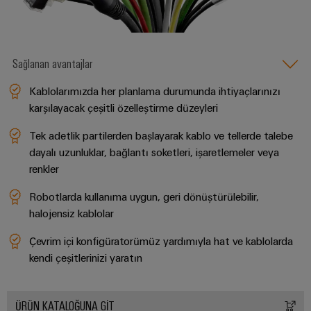
güvenli
ve
Üreticisi
operasyonların
görselleştirme
(OEM)
sağlanması
araçları
Rüzgar
Sağlanan avantajlar
Enerji
Enerjisi
ölçümü
Rüzgar
Kablolarımızda her planlama durumunda ihtiyaçlarınızı
enerjisinde
karşılayacak çeşitli özelleştirme düzeyleri
operasyonel
Weidmüller
mükemmellik
Industrial
Tek adetlik partilerden başlayarak kablo ve tellerde talebe
Su
AI
dayalı uzunluklar, bağlantı soketleri, işaretlemeler veya
renkler
arıtma
Uzaktan
ve
Robotlarda kullanıma uygun, geri dönüştürülebilir,
Erişim
Atık
halojensiz kablolar
su
Endüstriyel
Çevrim içi konfigüratorümüz yardımıyla hat ve kablolarda
arıtma
Hizmet
kendi çeşitlerinizi yaratın
Su
Platformu
ve
easyConnect
atık
su
ÜRÜN KATALOĞUNA GİT