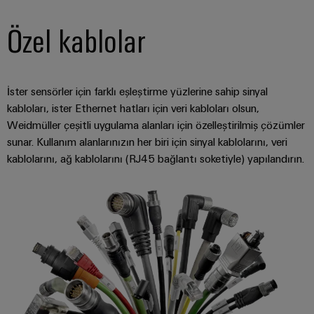
GIT
zorluklarına
Dağıtıcılar
Kontrolörü
yönelik
Özel kablolar
çözümler
Makineler
Otomasyon
Cihaz
Makine
ve
Üreticileri
ve
İster sensörler için farklı eşleştirme yüzlerine sahip sinyal
Yazılım
fabrika
kabloları, ister Ethernet hatları için veri kabloları olsun,
PCB
otomasyonunun
Weidmüller çeşitli uygulama alanları için özelleştirilmiş çözümler
Kumandalar
çeşitli
konnektörler
sunar. Kullanım alanlarınızın her biri için sinyal kablolarını, veri
sektörleri
ve
için
I/O
kablolarını, ağ kablolarını (RJ45 bağlantı soketiyle) yapılandırın.
çözümler
PCB
Sistemleri
klemensler
Petrol
Endüstriyel
ve
PCB
Ethernet
Gaz
Konnektör
Proses
Dokunmatik
Hizmetleri
endüstrisi
paneller
için
Orijinal
entegre
Mühendislik
Cihaz
çözümlerle