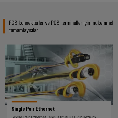
1980
1999
2003
PCB konnektörler ve PCB terminaller için mükemmel
tamamlayıcılar
2013
2019
2021
Single Pair Ethernet
2022
2025
Single Pair Ethernet
Single Pair Ethernet, endüstriyel IOT için iletişim