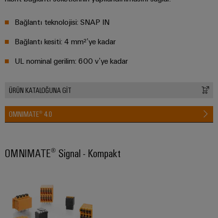
endüstrisi
için
İş
çözümler
Bağlantı teknolojisi: SNAP IN
Yeri
Veri
Bağlantı kesiti: 4 mm²’ye kadar
&
Merkezi
Aksesuarlar
UL nominal gerilim: 600 v’ye kadar
Veri
merkezleri
Aletler
için
çözümler
ÜRÜN KATALOĞUNA GİT
Otomatik
ve
ürünler
makineler
OMNIMATE® 4.0
-
verimli,
Yazılım
güvenilir,
ölçeklenebilir
Markalama
OMNIMATE® Signal - Kompakt
Endüstriyel
yazıcılar
Endüstriyel
aydınlatma