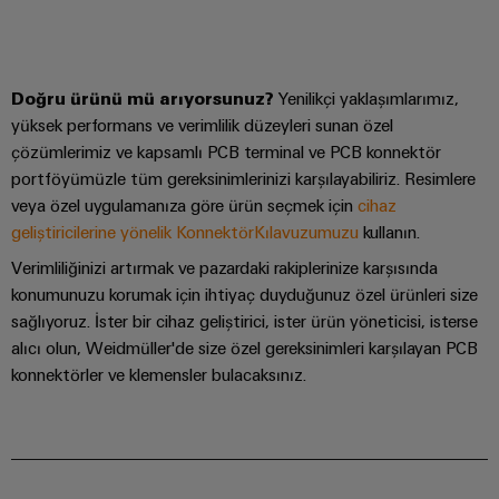
Bülteni
Çevresel
üretiminin
Dağıtım
Configurator
Ürün
geleceği
kutuları
Uyumluluğu
Gemi
Ortaklarımız
Doğru ürünü mü arıyorsunuz?
Yenilikçi yaklaşımlarımız,
yapımı
Sistemler
PSIRT
yüksek performans ve verimlilik düzeyleri sunan özel
Dağıtım
Denizcilik
Elektronik
ve
çözümlerimiz ve kapsamlı PCB terminal ve PCB konnektör
endüstrisi
Mühendislik
Çözümler
için
portföyümüzle tüm gereksinimlerinizi karşılayabiliriz. Resimlere
IIoT
Röle
verileri
kapsamlı
veya özel uygulamanıza göre ürün seçmek için
cihaz
ve
modülleri
Dağıtık
bağlantı
Teknik
geliştiricilerine yönelik KonnektörKılavuzumuzu
kullanın.
Otomasyon
ve
çözümleri
otomasyon
ürün
İş
Verimliliğinizi artırmak ve pazardaki rakiplerinize karşısında
Solid-
Hidrojen
Endüstriyel
katalogları
konumunuzu korumak için ihtiyaç duyduğunuz özel ürünleri size
Ortağı
state
Hidrojen
analitik
sağlıyoruz. İster bir cihaz geliştirici, ister ürün yöneticisi, isterse
Ağı
röleler
enerji
Onarımlar
alıcı olun, Weidmüller'de size özel gereksinimleri karşılayan PCB
dönüşümünde
Endüstriyel
ve
önemli
IIoT
Yalıtım
konnektörler ve klemensler bulacaksınız.
bir
Otomasyon
değişim
ve
yükselticileri
teknolojidir
parçaları
Otomasyon
ve
Endüstriyel
İletim
Çözüm
ölçme
IoT
Eğitim
&
İş
dönüştürücüleri