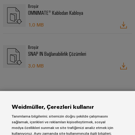
Broşür
OMNIMATE® Kablodan Kabloya
1,0 MB
Broşür
SNAP IN Bağlanabilirlik Çözümleri
3,0 MB
Weidmüller, Çerezleri kullanır
Danışmanlık & Destek
Tanımlama bilgilerini; sitemizin doğru şekilde çalışmasını
sağlamak, içerikleri ve reklamları kişiselleştirmek, sosyal
medya özellikleri sunmak ve site trafiğimizi analiz etmek için
Bize ister bir cihaz geliştirici, ister ürün yöneticisi, isterse alıcı
kullanıyoruz. Aynı zamanda site kullanımınızla ilgili bilgileri;