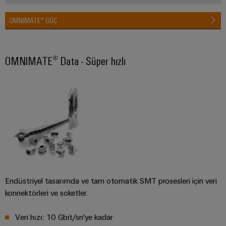
RoHS,
REACH,
OMNIMATE® GÜÇ
SCIP ve
beyanlar
kolay ve
hızlı
indirilme
OMNIMATE® Data - Süper hızlı
Weidmüller
Configurator
Dijital
mühendislikte
sonraki
aşama -
sezgisel,
kolay ve hızlı
Endüstriyel tasarımda ve tam otomatik SMT prosesleri için veri
konnektörleri ve soketler.
Veri hızı: 10 Gbit/sn'ye kadar