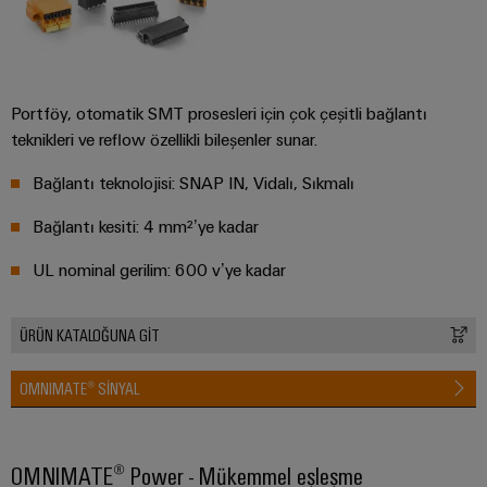
Pano
Altyapısı
Portföy, otomatik SMT prosesleri için çok çeşitli bağlantı
teknikleri ve reflow özellikli bileşenler sunar.
Montaj
Hizmeti
Bağlantı teknolojisi: SNAP IN, Vidalı, Sıkmalı
Montaja
Bağlantı kesiti: 4 mm²’ye kadar
hazır
UL nominal gerilim: 600 v’ye kadar
klemens
rayları
ÜRÜN KATALOĞUNA GİT
Değiştirilmiş
ve
OMNIMATE® SINYAL
monte
edilmiş
muhafazalar
OMNIMATE® Power - Mükemmel eşleşme