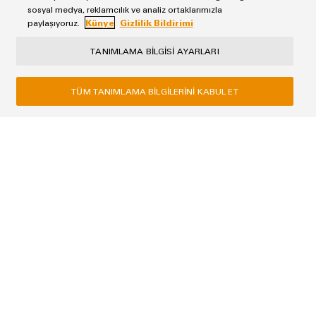
olarak gelin, size verimlilik, hız ve uyarlanmış çözümler taahhüt
sosyal medya, reklamcılık ve analiz ortaklarımızla
paylaşıyoruz.
Künye
Gizlilik Bildirimi
ediyoruz. Weidmüller, PCB konnektörler ve PCB terminaller için
mükemmel bir iş ortağıdır. Bizim uzmanlığımıza ve bilgimize
TANIMLAMA BILGISI AYARLARI
güvenebilirsiniz. Sizinle birlikte çalışarak gereksinimlerinizi
karşılayan ürünleri bulacağız.
TÜM TANIMLAMA BILGILERINI KABUL ET
Künye
Gizlilik Bildirimi
Weidmüller
4B Plaza, Yamanevler Mah. Ahmet Tevfik İleri Cad. NO:26 D:5
34768 Ümraniye / İstanbul
Telefon +90 216 537 10 70
Faks +90 216 537 10 77