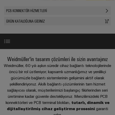
konnektörler
yıllık
tasarımlar
Listesi
dünya.
BAKIŞA
bağlantısı
geçmişi
GIT
PCB
PCB KONNEKTÖR HIZMETLERI
Cihaz
Özel
Şirket
Webshop
DC
konnektörler
Sayılarla
üreticileri
kablo
ÜRÜN KATALOĞUNA GIDINIZ
mikro
ve
Gerçekler
Birlikte
Cihazlar
montajları
şebekeleri
PCB
Satış
için
Geleceğe
Sürdürülebilirlik
yenilikçi
klemensler
Hızlı
bağlantı
Endüstriyel
Teslimat
Weidmüller
çözümleri
5G
Endüstriyel
Kariyer
Hizmeti
Haberler
Akademisi
kutu
Demiryolu
Ürün arama
Weidmüller'in tasarım çözümleri ile sizin avantajınız
&
Single
sistemleri
Demiryolu
İnsan
Kampanyalar
Pair
Weidmüller, 60 yılı aşkın süredir cihaz bağlantı teknolojilerinde
taşımacılığında
ve
Kaynakları
Danışmanlık
iklim
Ürün portföyü
Ethernet
öncü bir rol üstleniyor; kapsamlı uzmanlığımız ve yenilikçi
bileşenleri
Basında
dostu
ve
gücümüzle bağlantı sistemlerinin gelişimini aktif olarak
Uyum
mobilite
Biz
u-
dijital
şekillendiriyoruz. Akıllı bağlantı çözümlerinin tam hizmet
Kablo
için
Hizmetler
OS
mühendislik
sağlayıcısı olarak, müşterilerimizi başlangıç fikirlerinden seri
modern
Merkezler
giriş
WEconnect
ve
uç
üretimine kadar güvenle destekliyoruz. Menzilimizdeki PCB
sistemleri
Müşteri
dijital
Bağlantı
Yönetim
Referanslar
bilişim
konnektörleri ve PCB terminal blokları,
tutarlı, dinamik ve
çözümler
ve
Dergilerimiz
Danışmanlığı
Bilgileri
dijitalleştirilmiş cihaz geliştirme prosesini
garanti
bileşenleri
Enerji
eder.