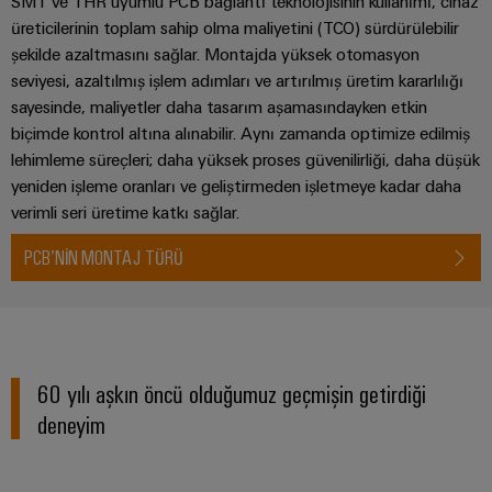
SMT ve THR uyumlu PCB bağlantı teknolojisinin kullanımı, cihaz
üreticilerinin toplam sahip olma maliyetini (TCO) sürdürülebilir
şekilde azaltmasını sağlar. Montajda yüksek otomasyon
seviyesi, azaltılmış işlem adımları ve artırılmış üretim kararlılığı
sayesinde, maliyetler daha tasarım aşamasındayken etkin
biçimde kontrol altına alınabilir. Aynı zamanda optimize edilmiş
lehimleme süreçleri; daha yüksek proses güvenilirliği, daha düşük
yeniden işleme oranları ve geliştirmeden işletmeye kadar daha
verimli seri üretime katkı sağlar.
PCB’NIN MONTAJ TÜRÜ
60 yılı aşkın öncü olduğumuz geçmişin getirdiği
deneyim