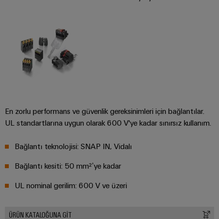
Özel
kablo
montajları
Ürün
inovasyonları
Endüstriniz için
En zorlu performans ve güvenlik gereksinimleri için bağlantılar.
pratik
bağlantılar.
UL standartlarına uygun olarak 600 V'ye kadar sınırsız kullanım.
Endüstriyel
Bağlantı
inovasyonlarımız.
Bağlantı teknolojisi: SNAP IN, Vidalı
Bağlantı kesiti: 50 mm²’ye kadar
Çevresel
UL nominal gerilim: 600 V ve üzeri
Ürün
Uyumlul
ÜRÜN KATALOĞUNA GİT
Kontrolü