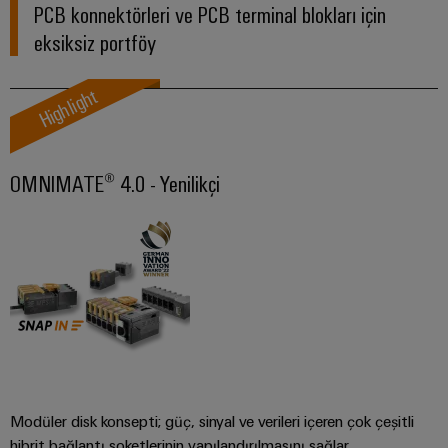
güvenli
ve
Üreticisi
PCB konnektörleri ve PCB terminal blokları için
operasyonların
görselleştirme
(OEM)
eksiksiz portföy
sağlanması
araçları
Rüzgar
Highlight
Enerji
Enerjisi
ölçümü
Rüzgar
enerjisinde
operasyonel
Weidmüller
OMNIMATE® 4.0 - Yenilikçi
mükemmellik
Industrial
Su
AI
arıtma
Uzaktan
ve
Erişim
Atık
su
Endüstriyel
arıtma
Hizmet
Su
Platformu
ve
easyConnect
atık
Modüler disk konsepti; güç, sinyal ve verileri içeren çok çeşitli
su
hibrit bağlantı soketlerinin yapılandırılmasını sağlar.