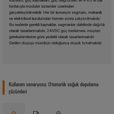
endüstrisi
için
hatlarıyla modüler sistemler üzerinden
İş
çözümler
gerçekleştirilmelidir. Her bir konveyör segmanı, mekanik
Yeri
ve elektriksel kurulumdan hemen sonra çalıştırılmalıdır.
Veri
&
Bu nedenle gerekli kaynaklar, segmanlar dahilinde dağıtık
Merkezi
Aksesuarlar
olarak tasarlanmalıdır. 24VDC güç beslemesi, müşteri
Veri
gereksinimlerine göre yedekli olarak tasarlanmalıdır.
merkezleri
Aletler
için
Gerilim düşüşü mümkün olduğunca düşük tutulmalıdır.
çözümler
Otomatik
ve
ürünler
makineler
-
verimli,
Yazılım
güvenilir,
ölçeklenebilir
Markalama
Kullanım senaryosu: Otomatik soğuk depolama
Endüstriyel
çözümleri
yazıcılar
Endüstriyel
aydınlatma