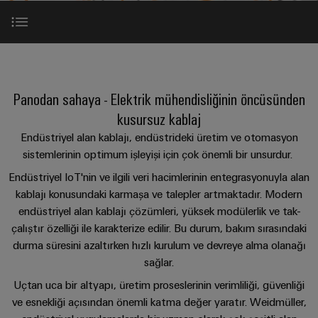
konnektörler
yıllık
tasarımlar
Listesi
dünya.
BAKIŞA
bağlantısı
geçmişi
GIT
PCB
Cihaz
Özel
Şirket
Webshop
DC
konnektörler
Sayılarla
üreticileri
kablo
Giriş
mikro
ve
Gerçekler
Birlikte
Cihazlar
montajları
şebekeleri
PCB
Satış
için
Geleceğe
Sürdürülebilirlik
Panodan sahaya - Elektrik mühendisliğinin öncüsünden
yenilikçi
klemensler
Hızlı
Ürün portföyü
bağlantı
Endüstriyel
kusursuz kablaj
Teslimat
Weidmüller
çözümleri
5G
Endüstriyel
Kariyer
Endüstriyel alan kablajı, endüstrideki üretim ve otomasyon
Hizmeti
Haberler
Akademisi
Kullanım senaryosu: Yatay konveyör teknolojisi
kutu
Demiryolu
sistemlerinin optimum işleyişi için çok önemli bir unsurdur. ​
&
Single
sistemleri
Demiryolu
İnsan
Endüstriyel IoT'nin ve ilgili veri hacimlerinin entegrasyonuyla alan
Kampanyalar
Pair
taşımacılığında
ve
Kullanım senaryoları
Kaynakları
Danışmanlık
kablajı konusundaki karmaşa ve talepler artmaktadır. Modern
iklim
Ethernet
bileşenleri
Basında
dostu
ve
endüstriyel alan kablajı çözümleri, yüksek modülerlik ve tak-
Uyum
mobilite
Biz
u-
çalıştır özelliği ile karakterize edilir. Bu durum, bakım sırasındaki
dijital
Hizmetler
Kablo
için
durma süresini azaltırken hızlı kurulum ve devreye alma olanağı
OS
mühendislik
modern
Merkezler
giriş
WEconnect
sağlar.
ve
uç
sistemleri
Müşteri
İndirilebilir içerikler
dijital
Bağlantı
Yönetim
bilişim
Uçtan uca bir altyapı, üretim proseslerinin verimliliği, güvenliği
çözümler
ve
Dergilerimiz
Danışmanlığı
Bilgileri
ve esnekliği açısından önemli katma değer yaratır. Weidmüller,
bileşenleri
Enerji