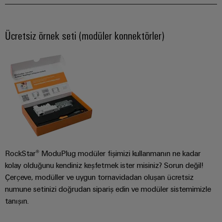
RoHS,
REACH,
SCIP ve
beyanlar
Ücretsiz örnek seti (modüler konnektörler)
kolay ve
hızlı
indirilme
Weidmüller
Configurator
Dijital
mühendislikte
sonraki
aşama -
sezgisel,
RockStar® ModuPlug modüler fişimizi kullanmanın ne kadar
kolay ve hızlı
kolay olduğunu kendiniz keşfetmek ister misiniz? Sorun değil!
Çerçeve, modüller ve uygun tornavidadan oluşan ücretsiz
numune setinizi doğrudan sipariş edin ve modüler sistemimizle
tanışın.