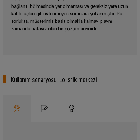
GIT
zorluklarına
Dağıtıcılar
bağlantı bölmesinde yer olmaması ve gereksiz yere uzun
Kontrolörü
yönelik
kablo uçları gibi istenmeyen sorunlara yol açmıştır. Bu
çözümler
zorlukta, müşterimiz basit olmakla kalmayıp aynı
Makineler
Otomasyon
zamanda hatasız olan bir çözüm arıyordu.
Cihaz
Makine
ve
Üreticileri
ve
Yazılım
fabrika
PCB
otomasyonunun
Kumandalar
çeşitli
konnektörler
sektörleri
ve
için
I/O
çözümler
PCB
Kullanım senaryosu: Lojistik merkezi
Sistemleri
klemensler
Petrol
Endüstriyel
ve
PCB
Ethernet
Gaz
Konnektör
Proses
Dokunmatik
Hizmetleri
endüstrisi
paneller
için
Orijinal
entegre
Mühendislik
Cihaz
çözümlerle