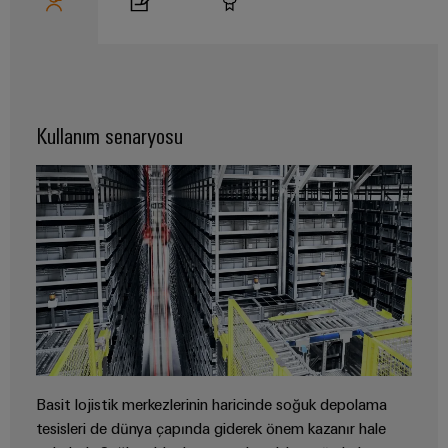
Pano
Altyapısı
Kullanım senaryosu
Montaj
Hizmeti
Montaja
hazır
klemens
rayları
Değiştirilmiş
ve
monte
edilmiş
Basit lojistik merkezlerinin haricinde soğuk depolama
tesisleri de dünya çapında giderek önem kazanır hale
muhafazalar