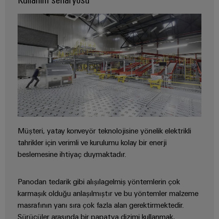
kursları
Dağıtım
Endüstriyel
Ortağınızı
ve
Güç
Modern
güvenlik
bulun
webinarlar
enerji
kaynakları
ağları
Endüstriyel
için
Elektronik
hizmet
stabilite
Etkinlikler
muhafazalar
Dijital
ve
platformu
ve
güvenlik
sipariş
easyConnect
Yıldırım
Fuarlar
seçenekleri
İnşaat
ve
Enerji
Global
Altyapısı
aşırı
eShop
yönetimi
Fuarlar
İnşaat
gerilim
çözümleri
altyapısının
OCI
ve
Müşteri, yatay konveyör teknolojisine yönelik elektrikli
koruması
özel
arabirimi
Etkinlikler
tahrikler için verimli ve kurulumu kolay bir enerji
gereksinimlerine
IoT
yönelik
PV
beslemesine ihtiyaç duymaktadır.
ve
EDI
Dijital
çözümler
jeneratör
Otomasyon
arabirimi
Deneyim
bağlantı
Pano
Panodan tedarik gibi alışılagelmiş yöntemlerin çok
Yazılımı
kutuları
Yapımı
karmaşık olduğu anlaşılmıştır ve bu yöntemler malzeme
Elektrik
GENEL
Pano
masrafının yanı sıra çok fazla alan gerektirmektedir.
BAKIŞA
Fieldbus
yapımı
Santrali
Sürücüler arasında bir papatya dizimi kullanmak,