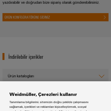
yazdırabilir ve doğrudan bize sipariş olarak gönderebilirsiniz.
ÜRÜN KONFIGÜRATÖRÜNE GIDINIZ
İndirilebilir içerikler
Ürün katalogları
El ilanları ve broşürler
Weidmüller, Çerezleri kullanır
Tanımlama bilgilerini; sitemizin doğru şekilde çalışmasını
sağlamak, içerikleri ve reklamları kişiselleştirmek, sosyal