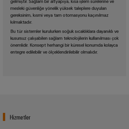
gelmiştir. Sağlam bir altyapıya, kısa işlem sürelerine ve
Özel
mesleki güvenliğe yönelik yüksek taleplere duyulan
kablo
gereksinim, kısmi veya tam otomasyonu kaçınılmaz
montajları
kılmaktadır.
Bu tür sistemler kurulurken soğuk sıcaklıklara dayanıklı ve
kusursuz çalışabilen sağlam teknolojilerin kullanılması çok
önemlidir. Konsept herhangi bir küresel konumda kolayca
Ürün
entegre edilebilir ve ölçeklendirilebilir olmalıdır.
inovasyonları
Endüstriniz için
pratik
bağlantılar.
Endüstriyel
Bağlantı
inovasyonlarımız.
Çevresel
Ürün
Hizmetler
Uyumlul
Kontrolü