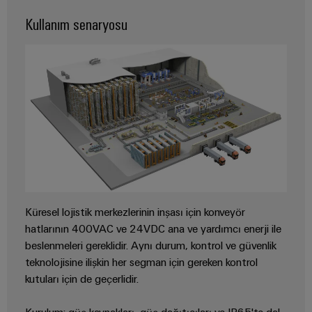
güvenli
ve
Üreticisi
operasyonların
Kullanım senaryosu
görselleştirme
(OEM)
sağlanması
araçları
Rüzgar
Enerji
Enerjisi
ölçümü
Rüzgar
enerjisinde
operasyonel
Weidmüller
mükemmellik
Industrial
Su
AI
arıtma
Uzaktan
ve
Erişim
Atık
Küresel lojistik merkezlerinin inşası için konveyör
su
hatlarının 400VAC ve 24VDC ana ve yardımcı enerji ile
Endüstriyel
arıtma
beslenmeleri gereklidir. Aynı durum, kontrol ve güvenlik
Hizmet
Su
teknolojisine ilişkin her segman için gereken kontrol
Platformu
ve
kutuları için de geçerlidir.
easyConnect
atık
su
Kurulum; güç kaynakları, güç dağıtıcıları ve IP65'te dal