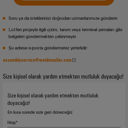
Özel
kablo
Soru ya da isteklerinizi doğrudan uzmanlarımıza gönderin
montajları
Lütfen projeyle ilgili çizim, tanım veya terminal şemaları gibi
belgeleri göndermekten çekinmeyin
Şu adrese e-posta göndermeniz yeterlidir:
Ürün
inovasyonları
assemblyservice@weidmueller.com
Endüstriniz için
pratik
bağlantılar.
Size kişisel olarak yardım etmekten mutluluk duyacağız!
Endüstriyel
Bağlantı
inovasyonlarımız.
Size kişisel olarak yardım etmekten mutluluk
duyacağız!
Çevresel
En kısa sürede size geri döneceğiz.
Ürün
Uyumlul
Hitap
Kontrolü