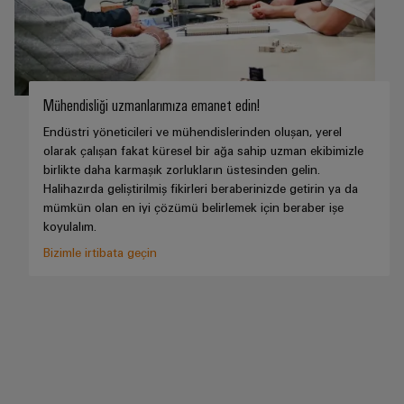
güvenli
ve
Üreticisi
operasyonların
görselleştirme
(OEM)
sağlanması
araçları
Rüzgar
Enerji
Enerjisi
Mühendisliği uzmanlarımıza emanet edin!
ölçümü
Rüzgar
enerjisinde
Endüstri yöneticileri ve mühendislerinden oluşan, yerel
operasyonel
Weidmüller
olarak çalışan fakat küresel bir ağa sahip uzman ekibimizle
mükemmellik
birlikte daha karmaşık zorlukların üstesinden gelin.
Industrial
Halihazırda geliştirilmiş fikirleri beraberinizde getirin ya da
Su
AI
mümkün olan en iyi çözümü belirlemek için beraber işe
arıtma
koyulalım.
Uzaktan
ve
Bizimle irtibata geçin
Erişim
Atık
su
Endüstriyel
arıtma
Hizmet
Su
Platformu
ve
easyConnect
atık
su