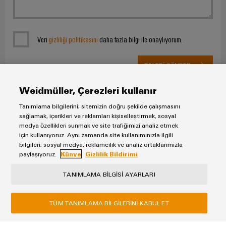
Veri
gizliliği politikasını
daha fazla bilgi ile onaylıyorum.
TALEBI GÖNDER
* Zorunlu alan
Weidmüller, Çerezleri kullanır
Tanımlama bilgilerini; sitemizin doğru şekilde çalışmasını
sağlamak, içerikleri ve reklamları kişiselleştirmek, sosyal
medya özellikleri sunmak ve site trafiğimizi analiz etmek
için kullanıyoruz. Aynı zamanda site kullanımınızla ilgili
bilgileri; sosyal medya, reklamcılık ve analiz ortaklarımızla
paylaşıyoruz.
Künye
Gizlilik Bildirimi
Künye
TANIMLAMA BILGISI AYARLARI
Gizlilik Bildirimi
TÜM TANIMLAMA BILGILERINI KABUL ET
Weidmüller
4B Plaza, Yamanevler Mah. Ahmet Tevfik İleri Cad. NO:26 D:5