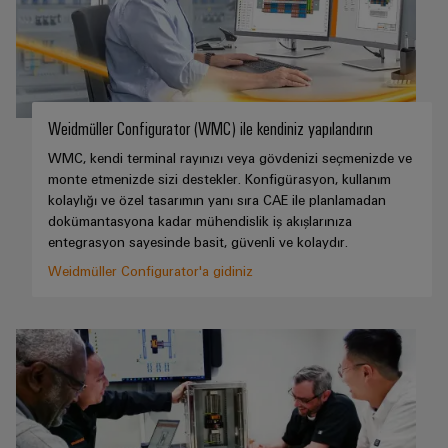
GIT
zorluklarına
Dağıtıcılar
Kontrolörü
yönelik
çözümler
Makineler
Otomasyon
Cihaz
Makine
ve
Üreticileri
ve
Weidmüller Configurator (WMC) ile kendiniz yapılandırın
Yazılım
fabrika
WMC, kendi terminal rayınızı veya gövdenizi seçmenizde ve
PCB
otomasyonunun
monte etmenizde sizi destekler. Konfigürasyon, kullanım
Kumandalar
çeşitli
konnektörler
kolaylığı ve özel tasarımın yanı sıra CAE ile planlamadan
sektörleri
ve
için
dokümantasyona kadar mühendislik iş akışlarınıza
I/O
çözümler
PCB
entegrasyon sayesinde basit, güvenli ve kolaydır.
Sistemleri
klemensler
Weidmüller Configurator'a gidiniz
Petrol
Endüstriyel
ve
PCB
Ethernet
Gaz
Konnektör
Proses
Dokunmatik
Hizmetleri
endüstrisi
paneller
için
Orijinal
entegre
Mühendislik
Cihaz
çözümlerle