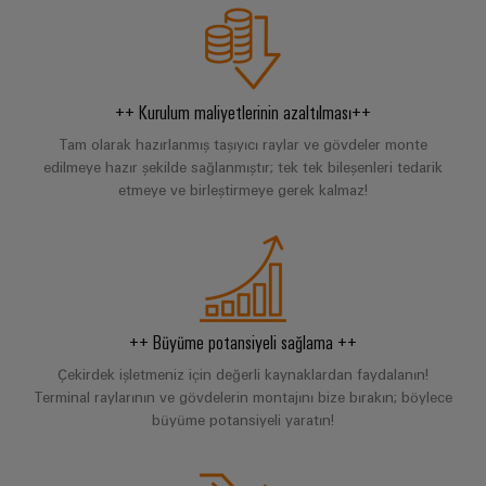
ve
Fuarlar
dijital
Depolama
Pano
Sertifikaları
Bağlantı
ve
Mühendislik
Enerji
ve
kabloları,
Etkinlikler
depolama
Orange
Saha
Weidmüller
ara
sistemleri
Mag
Kampanyalarımız
++ Kurulum maliyetlerinin azaltılması++
Configurator
(ESS)
bağlantı
Alan
|
için
kabloları
Tam olarak hazırlanmış taşıyıcı raylar ve gövdeler monte
çözümler
kablo
Müşteri
PCB
edilmeye hazır şekilde sağlanmıştır; tek tek bileşenleri tedarik
ve
ve
sistemi
Dergisi
Konnektör
Bayi
etmeye ve birleştirmeye gerek kalmaz!
ürünler
kablolar
Hizmetleri
Kanalı
Akıllı
Yönetimimiz
Fotovoltaik
PLC
Ölçüm
Laboratuvar
Kaynak
Bayilerimiz
sistem
verimliliği
hizmetleri
kablaj
için
Akıllı
Basın
güneş
ve
Pano
++ Büyüme potansiyeli sağlama ++
enerjisinden
Sistem
Şirket
modernizasyon
Yapımı
yararlanma
Destek
Entegratörlerimiz
Çekirdek işletmeniz için değerli kaynaklardan faydalanın!
Haberleri
çözümleri
Terminal raylarının ve gövdelerin montajını bize bırakın; böylece
Geleneksel
İşyeri
Teknik
büyüme potansiyeli yaratın!
güç
Ticari
Hizmet
çözümleri
GENEL
destek
BAKIŞA
Kanıtlanmış
Basın
arayüzleri
GIT
enerji
Weidmüller