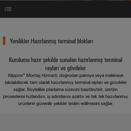
konnektörler
yıllık
tasarımlar
Listesi
dünya.
BAKIŞA
bağlantısı
geçmişi
GIT
PCB
Cihaz
Özel
Şirket
Webshop
DC
konnektörler
Sayılarla
üreticileri
kablo
Montaja hazır özel tasarımlar
mikro
ve
Gerçekler
New
Birlikte
Cihazlar
montajları
şebekeleri
PCB
Satış
için
Geleceğe
Sürdürülebilirlik
Yenilikler Hazırlanmış terminal blokları
yenilikçi
klemensler
Hızlı
Giriş
bağlantı
Endüstriyel
Teslimat
Weidmüller
çözümleri
5G
Endüstriyel
Kariyer
Hizmeti
Kuruluma hazır şekilde sunulan hazırlanmış terminal
Haberler
Akademisi
Ürün kategorileri
kutu
Demiryolu
&
Single
rayları ve gövdeler
sistemleri
Demiryolu
İnsan
Kampanyalar
Pair
Klippon® Montaj Hizmeti, doğrudan panoya veya makineye
taşımacılığında
ve
Mühendislik
Kaynakları
Danışmanlık
iklim
Ethernet
takılabilecek tam olarak hazırlanmış terminal rayları ve gövdeler
bileşenleri
Basında
dostu
ve
sağlar. Böylelikle planlama sürecini basitleştirir, üretim
Uyum
mobilite
Biz
u-
dijital
Bizim uzmanlığımız, sizin avantajınız
proseslerini hızlandırır, iş adımlarını azaltır ve tek tek hazırlanmış
Kablo
için
OS
mühendislik
modern
ürünlerin güvenilir şekilde teslim edilmesini sağlar.
Merkezler
giriş
WEconnect
ve
uç
sistemleri
Müşteri
Kontak ve tavsiye
dijital
Bağlantı
Yönetim
bilişim
çözümler
ve
Dergilerimiz
Danışmanlığı
Bilgileri
bileşenleri
Enerji