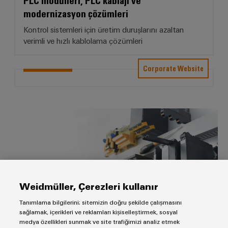
RoHS,
modernizasyon çözümleri
REACH,
SCIP ve
Kontrol sistemleri için üretim duruşlarını azaltan
beyanlar
kolay ve
verimli ve hızlı kablolama çözümleri
hızlı
indirilme
Corporate Website
Weidmüller
Configurator
Elektronik Muhafazalar
Dijital
mühendislikte
sonraki
aşama -
sezgisel,
kolay ve hızlı
Weidmüller, Çerezleri kullanır
Tanımlama bilgilerini; sitemizin doğru şekilde çalışmasını
sağlamak, içerikleri ve reklamları kişiselleştirmek, sosyal
medya özellikleri sunmak ve site trafiğimizi analiz etmek