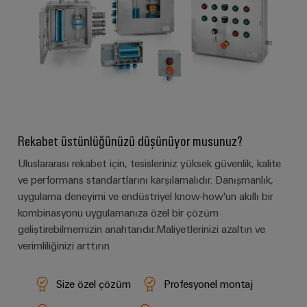
kursları
Dağıtım
Endüstriyel
Ortağınızı
ve
Güç
Modern
güvenlik
bulun
webinarlar
enerji
kaynakları
ağları
Endüstriyel
için
Elektronik
hizmet
stabilite
Etkinlikler
muhafazalar
Dijital
ve
platformu
ve
güvenlik
sipariş
easyConnect
Yıldırım
Fuarlar
seçenekleri
İnşaat
ve
Rekabet üstünlüğünüzü düşünüyor musunuz?
Enerji
Global
Altyapısı
aşırı
eShop
yönetimi
Fuarlar
İnşaat
Uluslararası rekabet için, tesisleriniz yüksek güvenlik, kalite
gerilim
çözümleri
altyapısının
ve performans standartlarını karşılamalıdır. Danışmanlık,
OCI
ve
koruması
özel
uygulama deneyimi ve endüstriyel know-how'un akıllı bir
arabirimi
Etkinlikler
gereksinimlerine
IoT
kombinasyonu uygulamanıza özel bir çözüm
yönelik
PV
ve
EDI
Dijital
çözümler
geliştirebilmemizin anahtarıdır.Maliyetlerinizi azaltın ve
jeneratör
Otomasyon
arabirimi
Deneyim
verimliliğinizi arttırın
bağlantı
Pano
Yazılımı
kutuları
Yapımı
Size özel çözüm
Profesyonel montaj
Elektrik
GENEL
Pano
BAKIŞA
Fieldbus
yapımı
Santrali