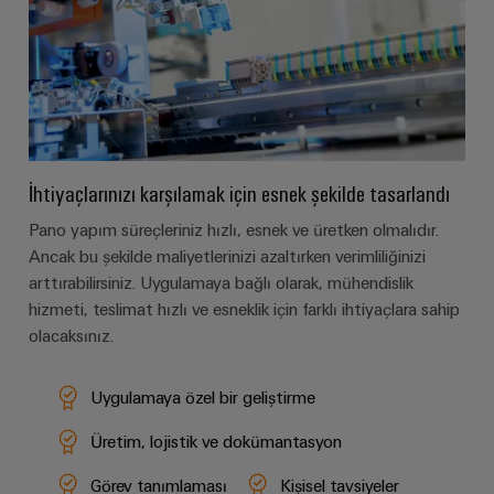
ve
Fuarlar
dijital
Depolama
Pano
Sertifikaları
Bağlantı
ve
Mühendislik
Enerji
ve
kabloları,
Etkinlikler
depolama
Orange
Saha
Weidmüller
ara
sistemleri
Mag
Kampanyalarımız
Configurator
(ESS)
bağlantı
Alan
|
için
kabloları
çözümler
kablo
Müşteri
PCB
ve
ve
İhtiyaçlarınızı karşılamak için esnek şekilde tasarlandı
sistemi
Dergisi
Konnektör
Bayi
ürünler
kablolar
Hizmetleri
Kanalı
Pano yapım süreçleriniz hızlı, esnek ve üretken olmalıdır.
Akıllı
Yönetimimiz
Fotovoltaik
PLC
Ancak bu şekilde maliyetlerinizi azaltırken verimliliğinizi
Ölçüm
Laboratuvar
Kaynak
Bayilerimiz
sistem
arttırabilirsiniz. Uygulamaya bağlı olarak, mühendislik
verimliliği
hizmetleri
kablaj
hizmeti, teslimat hızlı ve esneklik için farklı ihtiyaçlara sahip
için
Akıllı
Basın
güneş
olacaksınız.
ve
Pano
enerjisinden
Sistem
Şirket
modernizasyon
Yapımı
yararlanma
Destek
Entegratörlerimiz
Haberleri
çözümleri
Uygulamaya özel bir geliştirme
Geleneksel
İşyeri
Teknik
güç
Ticari
Hizmet
Üretim, lojistik ve dokümantasyon
çözümleri
GENEL
destek
BAKIŞA
Kanıtlanmış
Basın
arayüzleri
GIT
Görev tanımlaması
Kişisel tavsiyeler
enerji
Weidmüller