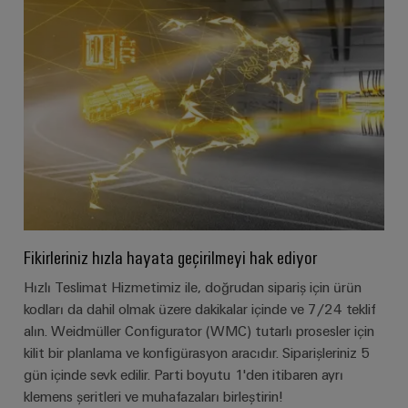
Pano
Altyapısı
Montaj
Hizmeti
Montaja
hazır
klemens
Fikirleriniz hızla hayata geçirilmeyi hak ediyor
rayları
Hızlı Teslimat Hizmetimiz ile, doğrudan sipariş için ürün
Değiştirilmiş
kodları da dahil olmak üzere dakikalar içinde ve 7/24 teklif
ve
alın. Weidmüller Configurator (WMC) tutarlı prosesler için
monte
kilit bir planlama ve konfigürasyon aracıdır. Siparişleriniz 5
edilmiş
gün içinde sevk edilir. Parti boyutu 1'den itibaren ayrı
muhafazalar
klemens şeritleri ve muhafazaları birleştirin!