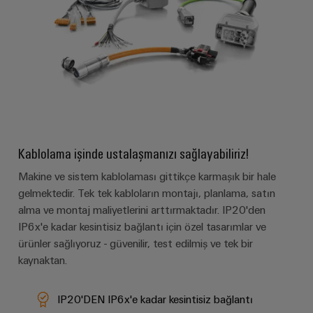
güvenli
ve
Üreticisi
operasyonların
görselleştirme
(OEM)
sağlanması
araçları
Rüzgar
Enerji
Enerjisi
ölçümü
Rüzgar
enerjisinde
operasyonel
Weidmüller
mükemmellik
Industrial
Kablolama işinde ustalaşmanızı sağlayabiliriz!
Su
AI
arıtma
Makine ve sistem kablolaması gittikçe karmaşık bir hale
Uzaktan
ve
gelmektedir. Tek tek kabloların montajı, planlama, satın
Erişim
Atık
alma ve montaj maliyetlerini arttırmaktadır. IP20'den
su
IP6x'e kadar kesintisiz bağlantı için özel tasarımlar ve
Endüstriyel
ürünler sağlıyoruz - güvenilir, test edilmiş ve tek bir
arıtma
Hizmet
kaynaktan.
Su
Platformu
ve
easyConnect
atık
IP20'DEN IP6x'e kadar kesintisiz bağlantı
su