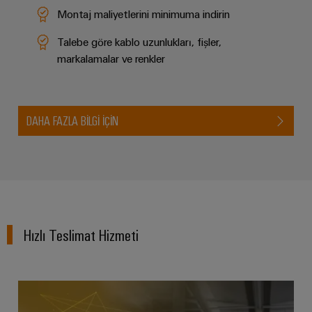
endüstrisi
Montaj maliyetlerini minimuma indirin
için
İş
çözümler
Talebe göre kablo uzunlukları, fişler,
Yeri
Veri
markalamalar ve renkler
&
Merkezi
Aksesuarlar
Veri
merkezleri
Aletler
için
DAHA FAZLA BILGI IÇIN
çözümler
Otomatik
ve
ürünler
makineler
-
verimli,
Yazılım
güvenilir,
ölçeklenebilir
Markalama
Hızlı Teslimat Hizmeti
Endüstriyel
yazıcılar
Endüstriyel
aydınlatma