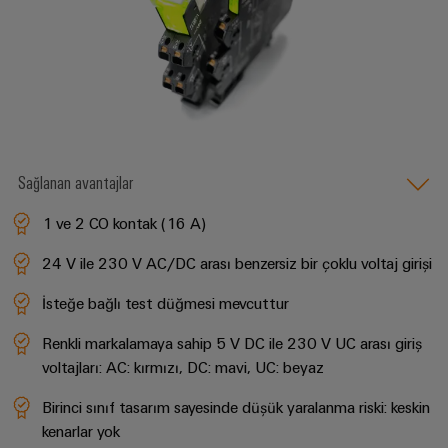
güvenli
ve
Üreticisi
operasyonların
görselleştirme
(OEM)
sağlanması
araçları
Rüzgar
Enerji
Enerjisi
ölçümü
Rüzgar
enerjisinde
operasyonel
Weidmüller
Sağlanan avantajlar
mükemmellik
Industrial
Su
AI
1 ve 2 CO kontak (16 A)
arıtma
Uzaktan
24 V ile 230 V AC/DC arası benzersiz bir çoklu voltaj girişi
ve
Erişim
Atık
İsteğe bağlı test düğmesi mevcuttur
su
Endüstriyel
Renkli markalamaya sahip 5 V DC ile 230 V UC arası giriş
arıtma
Hizmet
voltajları: AC: kırmızı, DC: mavi, UC: beyaz
Su
Platformu
ve
Birinci sınıf tasarım sayesinde düşük yaralanma riski: keskin
easyConnect
atık
kenarlar yok
su