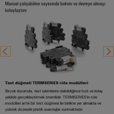
Manuel çalışabilme sayesinde bakımı ve devreye almayı
kolaylaştırır
Pano
Altyapısı
Montaj
Hizmeti
Montaja
hazır
klemens
rayları
Değiştirilmiş
Test düğmeli TERMSERIES röle modülleri
ve
Birçok durumda, test işlemlerini olabildiğince hızlı ve kolay
monte
şekilde gerçekleştirmek önemlidir. TERMSERIES'in röle
edilmiş
modülleri artık bir test düğmesi ile birlikte yer almakta ve
muhafazalar
yüksek düzeyde pratik avantajlar sunmaktadır.