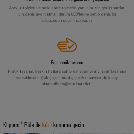
Bülteni
Çevresel
üretiminin
Dağıtım
Configurator
Arayüz röleleri ve solid-state rölelerin yanı sıra zor görüş şartları
Ürün
geleceği
kutuları
için geniş aydınlatmalı durum LED'lerine sahip geniş bir
Uyumluluğu
Gemi
yelpazeden seçiminizi yapın.
Ortaklarımız
yapımı
Sistemler
PSIRT
Dağıtım
Denizcilik
Elektronik
ve
endüstrisi
Mühendislik
Çözümler
için
IIoT
Röle
verileri
kapsamlı
ve
modülleri
Dağıtık
bağlantı
Teknik
Ergonomik tasarım
Otomasyon
ve
çözümleri
otomasyon
ürün
Pratik tasarım, keskin hatlara sahip olmayan birinci sınıf tasarıma
İş
Solid-
Hidrojen
Endüstriyel
katalogları
yansıtılmıştır. Çok çeşitli montaj şekilleri sayesinde kolay
Ortağı
state
Hidrojen
okunabilir bağlantı işaretleri.
analitik
Ağı
röleler
enerji
Onarımlar
dönüşümünde
Endüstriyel
ve
önemli
IIoT
Yalıtım
bir
Otomasyon
değişim
ve
yükselticileri
teknolojidir
parçaları
Otomasyon
ve
Endüstriyel
İletim
Klippon® Röle ile
Çözüm
kârlı
konuma geçin
ölçme
IoT
Eğitim
&
İş
dönüştürücüleri