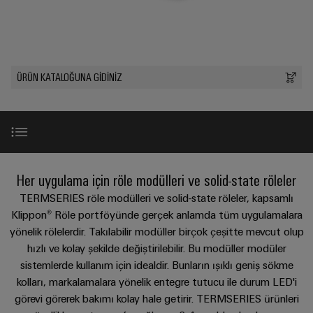
konnektörler
yıllık
tasarımlar
Listesi
dünya.
BAKIŞA
bağlantısı
geçmişi
GIT
PCB
Cihaz
Özel
Şirket
Webshop
DC
konnektörler
Sayılarla
üreticileri
kablo
mikro
ve
Gerçekler
Birlikte
Cihazlar
montajları
ÜRÜN KATALOĞUNA GIDINIZ
şebekeleri
PCB
Satış
için
Geleceğe
Sürdürülebilirlik
yenilikçi
klemensler
Hızlı
bağlantı
Endüstriyel
Teslimat
Weidmüller
çözümleri
5G
Endüstriyel
Kariyer
Hizmeti
Haberler
Akademisi
kutu
Demiryolu
&
Single
sistemleri
Demiryolu
İnsan
Faydalar
Kampanyalar
Her uygulama için röle modülleri ve solid-state röleler
Pair
taşımacılığında
ve
Kaynakları
Danışmanlık
iklim
Ethernet
TERMSERIES röle modülleri ve solid-state röleler, kapsamlı
bileşenleri
Basında
dostu
ve
Ürün grubumuz
Klippon® Röle portföyünde gerçek anlamda tüm uygulamalara
Uyum
mobilite
Biz
u-
dijital
yönelik rölelerdir. Takılabilir modüller birçok çeşitte mevcut olup
Kablo
için
OS
mühendislik
modern
Merkezler
hızlı ve kolay şekilde değiştirilebilir. Bu modüller modüler
giriş
WEconnect
Öne çıkan ürünler
ve
uç
sistemlerde kullanım için idealdir. Bunların ışıklı geniş sökme
sistemleri
Müşteri
dijital
Bağlantı
Yönetim
bilişim
kolları, markalamalara yönelik entegre tutucu ile durum LED'i
çözümler
ve
Dergilerimiz
Danışmanlığı
Bilgileri
Yenilikler
görevi görerek bakımı kolay hale getirir. TERMSERIES ürünleri
bileşenleri
Enerji