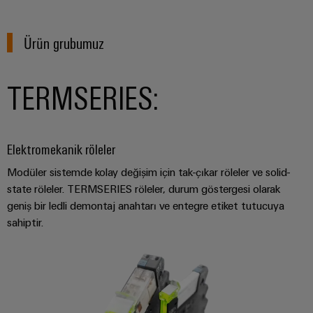
GIT
zorluklarına
Dağıtıcılar
Kontrolörü
yönelik
çözümler
Ürün grubumuz
Makineler
Otomasyon
Cihaz
Makine
ve
TERMSERIES:
Üreticileri
ve
Yazılım
fabrika
PCB
otomasyonunun
Kumandalar
çeşitli
konnektörler
sektörleri
Elektromekanik röleler
ve
için
I/O
çözümler
PCB
Modüler sistemde kolay değişim için tak-çıkar röleler ve solid-
Sistemleri
klemensler
state röleler. TERMSERIES röleler, durum göstergesi olarak
Petrol
Endüstriyel
geniş bir ledli demontaj anahtarı ve entegre etiket tutucuya
ve
PCB
Ethernet
sahiptir.
Gaz
Konnektör
Proses
Dokunmatik
Hizmetleri
endüstrisi
paneller
için
Orijinal
entegre
Mühendislik
Cihaz
çözümlerle