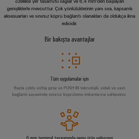
ve
özellikle yer tasarrufu sağlar ve 6,4 mm'den başlayan
Fuarlar
dijital
Depolama
Pano
Sertifikaları
genişliklerle mevcuttur. Çok yönlülüklerinin yanı sıra, kapsamlı
Bağlantı
ve
Mühendislik
Arayüz Adaptörü
Enerji
aksesuarları ve sınırsız köprü bağlantı olanakları da oldukça ikna
ve
kabloları,
Etkinlikler
depolama
Orange
edicidir.
Saha
Weidmüller
ara
sistemleri
Mag
TERMSERIES aktüatör
Kampanyalarımız
Configurator
(ESS)
bağlantı
Alan
|
Bir bakışta avantajlar
için
kabloları
çözümler
kablo
Müşteri
PCB
Video:
ve
ve
sistemi
Dergisi
Konnektör
Bayi
ürünler
kablolar
Hizmetleri
Kanalı
Akıllı
Yönetimimiz
Fotovoltaik
İndirilebilir içerikler
PLC
Ölçüm
Laboratuvar
Kaynak
Bayilerimiz
Tüm uygulamalar için
sistem
verimliliği
hizmetleri
Danışmanlık & Destek
kablaj
için
Akıllı
Başta çoklu voltaj girişi ve PUSH IN teknolojili, vidalı ve yaylı
Basın
güneş
bağlantı sayesinde sınırsız köprüleme imkanlarına sahipsiniz.
ve
Pano
enerjisinden
Sistem
Şirket
modernizasyon
Yapımı
yararlanma
Destek
Entegratörlerimiz
Haberleri
çözümleri
Geleneksel
İşyeri
Teknik
güç
Ticari
Hizmet
çözümleri
GENEL
destek
BAKIŞA
Kanıtlanmış
Basın
arayüzleri
GIT
6 mm terminal tasarımında geniş ürün yelpazesi
enerji
Weidmüller