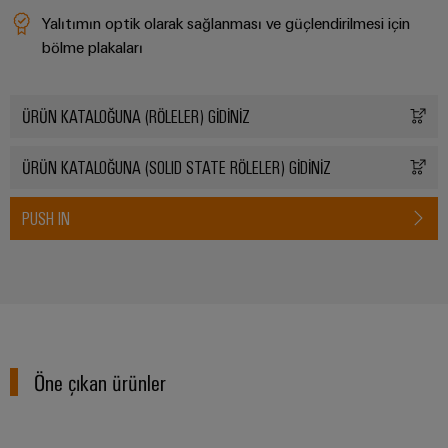
endüstrisi
için
Yalıtımın optik olarak sağlanması ve güçlendirilmesi için
İş
çözümler
bölme plakaları
Yeri
Veri
&
Merkezi
Aksesuarlar
ÜRÜN KATALOĞUNA (RÖLELER) GİDİNİZ
Veri
merkezleri
Aletler
için
ÜRÜN KATALOĞUNA (SOLID STATE RÖLELER) GİDİNİZ
çözümler
Otomatik
ve
PUSH IN
ürünler
makineler
-
verimli,
Yazılım
güvenilir,
ölçeklenebilir
Markalama
Endüstriyel
yazıcılar
Öne çıkan ürünler
Endüstriyel
aydınlatma