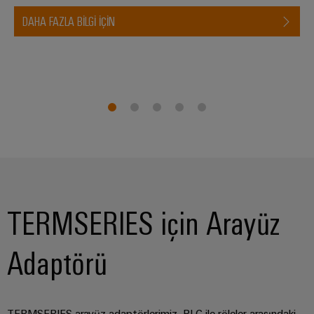
Özel
DAHA FAZLA BILGI IÇIN
kablo
montajları
Ürün
inovasyonları
Endüstriniz için
pratik
bağlantılar.
Endüstriyel
Bağlantı
inovasyonlarımız.
TERMSERIES için Arayüz
Adaptörü
Çevresel
Ürün
Uyumlul
Kontrolü
TERMSERIES arayüz adaptörlerimiz, PLC ile röleler arasındaki