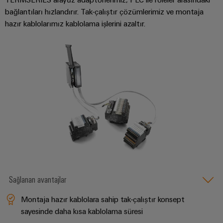
RoHS,
bağlantıları hızlandırır. Tak-çalıştır çözümlerimiz ve montaja
REACH,
hazır kablolarımız kablolama işlerini azaltır.
SCIP ve
beyanlar
kolay ve
hızlı
indirilme
Weidmüller
Configurator
Dijital
mühendislikte
sonraki
aşama -
sezgisel,
kolay ve hızlı
Sağlanan avantajlar
Montaja hazır kablolara sahip tak-çalıştır konsept
sayesinde daha kısa kablolama süresi