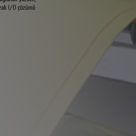
 uzak I/O çözümü