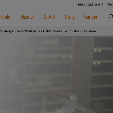
Product catalogue
Sup
rünler
Hizmet
Şirket
Satış
Kariyer
üşteriye özel ambalajlama - Hellebrekers Technieken, Hollanda