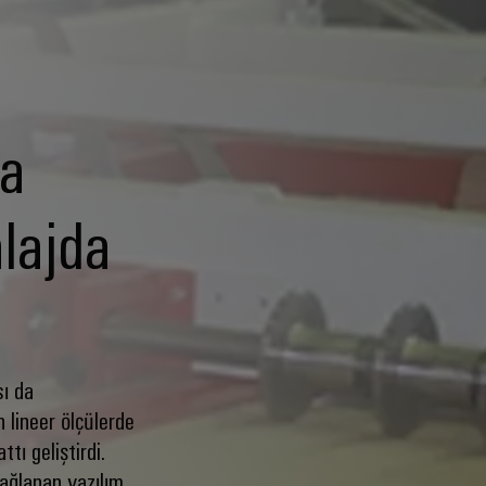
da
lajda
sı da
 lineer ölçülerde
tı geliştirdi.
ağlanan yazılım,