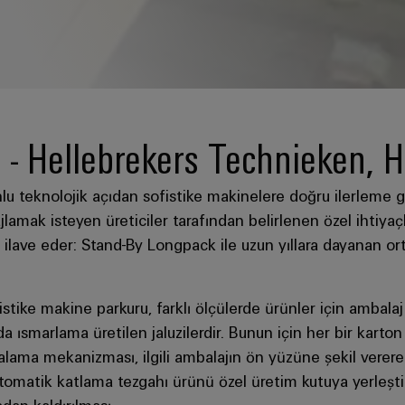
- Hellebrekers Technieken, 
 teknolojik açıdan sofistike makinelere doğru ilerleme g
lamak isteyen üreticiler tarafından belirlenen özel ihtiyaçl
 ilave eder: Stand-By Longpack ile uzun yıllara dayanan o
stike makine parkuru, farklı ölçülerde ürünler için ambalaj
da ısmarlama üretilen jaluzilerdir. Bunun için her bir karto
alama mekanizması, ilgili ambalajın ön yüzüne şekil vererek
tomatik katlama tezgahı ürünü özel üretim kutuya yerleştir