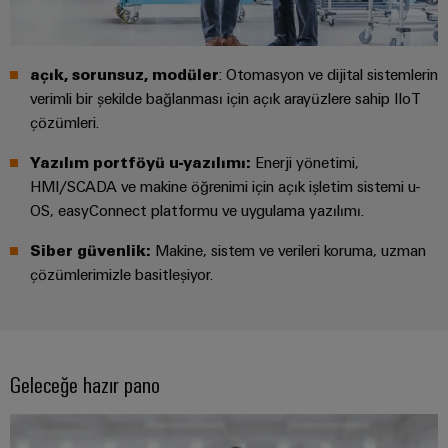
Pano
Altyapısı
açık, sorunsuz, modüler
: Otomasyon ve dijital sistemlerin
verimli bir şekilde bağlanması için açık arayüzlere sahip IIoT
çözümleri.
Montaj
Yazılım portföyü u-yazılımı:
Enerji yönetimi,
Hizmeti
HMI/SCADA ve makine öğrenimi için açık işletim sistemi u-
Montaja
OS, easyConnect platformu ve uygulama yazılımı.
hazır
Siber güvenlik:
Makine, sistem ve verileri koruma, uzman
klemens
çözümlerimizle basitleşiyor.
rayları
Değiştirilmiş
ve
monte
Geleceğe hazır pano
edilmiş
muhafazalar