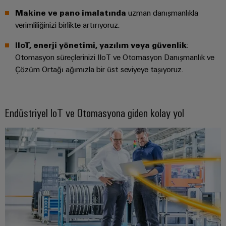
endüstrisi
için
Makine ve pano imalatında
uzman danışmanlıkla
İş
çözümler
verimliliğinizi birlikte artırıyoruz.
Yeri
Veri
&
IIoT, enerji yönetimi, yazılım veya güvenlik
:
Merkezi
Aksesuarlar
Otomasyon süreçlerinizi IIoT ve Otomasyon Danışmanlık ve
Veri
Çözüm Ortağı ağımızla bir üst seviyeye taşıyoruz.
merkezleri
Aletler
için
çözümler
Otomatik
ve
Endüstriyel IoT ve Otomasyona giden kolay yol
ürünler
makineler
-
verimli,
Yazılım
güvenilir,
ölçeklenebilir
Markalama
Endüstriyel
yazıcılar
Endüstriyel
aydınlatma