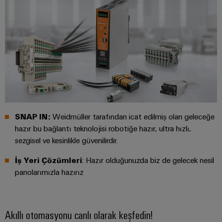
Özel
kablo
montajları
Ürün
inovasyonları
Endüstriniz için
pratik
SNAP IN:
Weidmüller tarafından icat edilmiş olan geleceğe
bağlantılar.
hazır bu bağlantı teknolojisi robotiğe hazır, ultra hızlı,
Endüstriyel
Bağlantı
sezgisel ve kesinlikle güvenilirdir.
inovasyonlarımız.
İş Yeri Çözümleri
: Hazır olduğunuzda biz de gelecek nesil
panolarımızla hazırız
Çevresel
Ürün
Uyumlul
Akıllı otomasyonu canlı olarak keşfedin!
Kontrolü