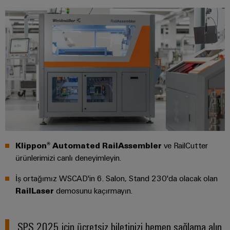
RoHS,
REACH,
SCIP ve
beyanlar
kolay ve
hızlı
indirilme
Weidmüller
Configurator
Dijital
mühendislikte
sonraki
Klippon® Automated RailAssembler
ve RailCutter
aşama -
sezgisel,
ürünlerimizi canlı deneyimleyin.
kolay ve hızlı
İş ortağımız WSCAD'in 6. Salon, Stand 230'da olacak olan
RailLaser
demosunu kaçırmayın.
SPS 2025 için ücretsiz biletinizi hemen sağlama alın