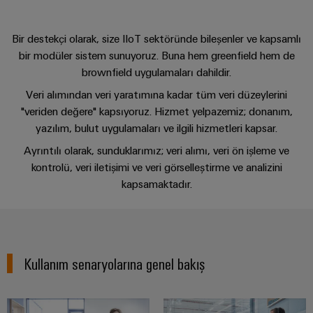
ve
Fuarlar
dijital
Depolama
Pano
Sertifikaları
Bağlantı
ve
Mühendislik
Enerji
ve
Bir destekçi olarak, size IIoT sektöründe bileşenler ve kapsamlı
kabloları,
Etkinlikler
depolama
Orange
Saha
Weidmüller
bir modüler sistem sunuyoruz. Buna hem greenfield hem de
ara
sistemleri
Mag
Kampanyalarımız
brownfield uygulamaları dahildir.
Configurator
(ESS)
bağlantı
Alan
|
için
kabloları
Veri alımından veri yaratımına kadar tüm veri düzeylerini
çözümler
kablo
Müşteri
PCB
"veriden değere" kapsıyoruz. Hizmet yelpazemiz; donanım,
ve
ve
sistemi
Dergisi
Konnektör
Bayi
ürünler
yazılım, bulut uygulamaları ve ilgili hizmetleri kapsar.
kablolar
Hizmetleri
Kanalı
Akıllı
Yönetimimiz
Ayrıntılı olarak, sunduklarımız; veri alımı, veri ön işleme ve
Fotovoltaik
PLC
kontrolü, veri iletişimi ve veri görselleştirme ve analizini
Ölçüm
Laboratuvar
Kaynak
Bayilerimiz
sistem
verimliliği
kapsamaktadır.
hizmetleri
kablaj
için
Akıllı
Basın
güneş
ve
Pano
enerjisinden
Sistem
Şirket
modernizasyon
Yapımı
yararlanma
Destek
Entegratörlerimiz
Haberleri
çözümleri
Kullanım senaryolarına genel bakış
Geleneksel
İşyeri
Teknik
güç
Ticari
Hizmet
çözümleri
GENEL
destek
BAKIŞA
Kanıtlanmış
Basın
arayüzleri
GIT
enerji
Weidmüller