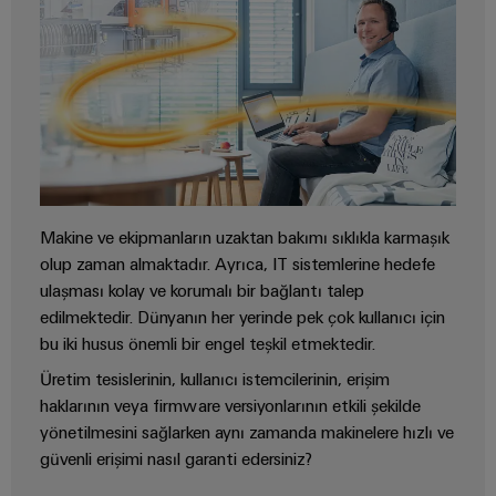
Özel
kablo
montajları
Ürün
inovasyonları
Makine ve ekipmanların uzaktan bakımı sıklıkla karmaşık
Endüstriniz için
pratik
olup zaman almaktadır. Ayrıca, IT sistemlerine hedefe
bağlantılar.
ulaşması kolay ve korumalı bir bağlantı talep
Endüstriyel
Bağlantı
edilmektedir. Dünyanın her yerinde pek çok kullanıcı için
inovasyonlarımız.
bu iki husus önemli bir engel teşkil etmektedir.
Üretim tesislerinin, kullanıcı istemcilerinin, erişim
haklarının veya firmware versiyonlarının etkili şekilde
Çevresel
yönetilmesini sağlarken aynı zamanda makinelere hızlı ve
Ürün
güvenli erişimi nasıl garanti edersiniz?
Uyumlul
Kontrolü