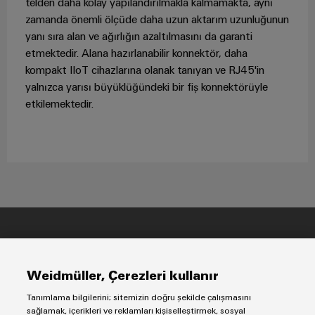
telden daha kolay yapılandırılmakla kalmamakta, aynı
zamanda önemli ölçüde daha uzun aktarım uzunluğunun
yanı sıra alan ve ağırlığın azaltılmasını da garanti
etmektedir. Alana hazırlanabilir konnektör, daha
kompakt IIoT cihazlarına olanak tanıyan ve RJ45'in
yalnızca yarısı büyüklüğündeki bir fiş konnektörüyle
etkilemektedir.
Künye
Gizlilik Bildirimi
Weidmüller, Çerezleri kullanır
Tanımlama bilgilerini; sitemizin doğru şekilde çalışmasını
Weidmüller
sağlamak, içerikleri ve reklamları kişiselleştirmek, sosyal