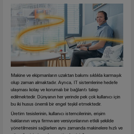
endüstrisi
için
İş
çözümler
Yeri
Veri
&
Merkezi
Aksesuarlar
Veri
merkezleri
Aletler
için
çözümler
Otomatik
ve
ürünler
makineler
-
Makine ve ekipmanların uzaktan bakımı sıklıkla karmaşık
verimli,
Yazılım
olup zaman almaktadır. Ayrıca, IT sistemlerine hedefe
güvenilir,
ölçeklenebilir
ulaşması kolay ve korumalı bir bağlantı talep
Markalama
edilmektedir. Dünyanın her yerinde pek çok kullanıcı için
bu iki husus önemli bir engel teşkil etmektedir.
Endüstriyel
yazıcılar
Üretim tesislerinin, kullanıcı istemcilerinin, erişim
haklarının veya firmware versiyonlarının etkili şekilde
Endüstriyel
yönetilmesini sağlarken aynı zamanda makinelere hızlı ve
aydınlatma