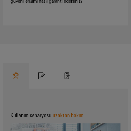
güvenli erişimi nasıl garanti edersiniz?
Pano
Altyapısı
Montaj
Hizmeti
Montaja
hazır
klemens
rayları
Değiştirilmiş
ve
monte
Kullanım senaryosu
uzaktan bakım
edilmiş
muhafazalar