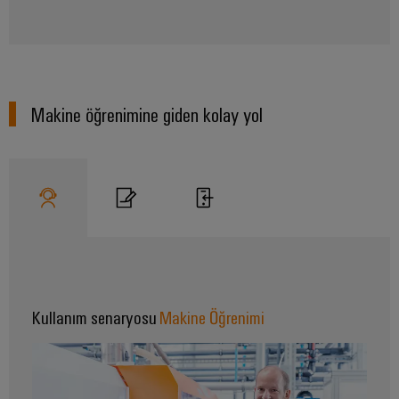
RoHS,
REACH,
SCIP ve
beyanlar
kolay ve
hızlı
indirilme
Makine öğrenimine giden kolay yol
Weidmüller
Configurator
Dijital
mühendislikte
sonraki
aşama -
sezgisel,
kolay ve hızlı
Kullanım senaryosu
Makine Öğrenimi