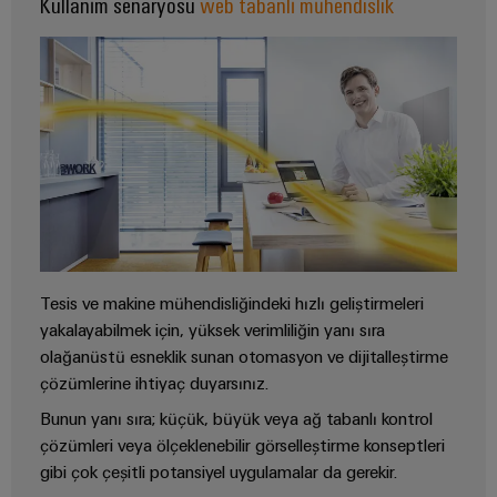
Kullanım senaryosu
web tabanlı mühendislik
GIT
zorluklarına
Dağıtıcılar
Kontrolörü
yönelik
çözümler
Makineler
Otomasyon
Cihaz
Makine
ve
Üreticileri
ve
Yazılım
fabrika
PCB
otomasyonunun
Kumandalar
çeşitli
konnektörler
sektörleri
ve
için
I/O
çözümler
PCB
Sistemleri
klemensler
Tesis ve makine mühendisliğindeki hızlı geliştirmeleri
Petrol
Endüstriyel
yakalayabilmek için, yüksek verimliliğin yanı sıra
ve
PCB
Ethernet
olağanüstü esneklik sunan otomasyon ve dijitalleştirme
Gaz
Konnektör
çözümlerine ihtiyaç duyarsınız.
Proses
Dokunmatik
Hizmetleri
endüstrisi
Bunun yanı sıra; küçük, büyük veya ağ tabanlı kontrol
paneller
için
çözümleri veya ölçeklenebilir görselleştirme konseptleri
Orijinal
entegre
gibi çok çeşitli potansiyel uygulamalar da gerekir.
Mühendislik
Cihaz
çözümlerle