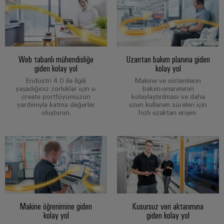
Bülteni
Çevresel
üretiminin
Dağıtım
Configurator
Ürün
geleceği
kutuları
Uyumluluğu
Gemi
Ortaklarımız
yapımı
Sistemler
PSIRT
Web tabanlı mühendisliğe
Uzantan bakım planına giden
Dağıtım
Denizcilik
Elektronik
ve
giden kolay yol
kolay yol
endüstrisi
Mühendislik
Çözümler
için
IIoT
Röle
Endüstri 4.0 ile ilgili
Makine ve sistemlerin
verileri
kapsamlı
yaşadığınız zorluklar için u-
bakım-onarımının
ve
modülleri
Dağıtık
create portföyümüzün
kolaylaştırılması ve daha
bağlantı
Teknik
yardımıyla katma değerler
uzun kullanım süreleri için
Otomasyon
ve
çözümleri
otomasyon
oluşturun.
hızlı uzaktan erişim.
ürün
İş
Solid-
Hidrojen
Endüstriyel
katalogları
Ortağı
state
Hidrojen
analitik
Ağı
röleler
enerji
Onarımlar
dönüşümünde
Endüstriyel
ve
önemli
IIoT
Yalıtım
bir
Otomasyon
değişim
ve
yükselticileri
teknolojidir
parçaları
Otomasyon
ve
Endüstriyel
İletim
Çözüm
Makine öğrenimine giden
Kusursuz veri aktarımına
ölçme
IoT
Eğitim
kolay yol
giden kolay yol
&
İş
dönüştürücüleri