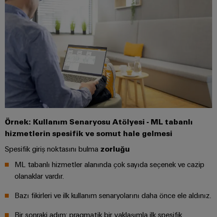
Bülteni
Çevresel
üretiminin
Dağıtım
Configurator
Ürün
geleceği
kutuları
Uyumluluğu
Gemi
Ortaklarımız
yapımı
Sistemler
PSIRT
Dağıtım
Denizcilik
Elektronik
ve
endüstrisi
Mühendislik
Çözümler
için
IIoT
Röle
verileri
kapsamlı
ve
modülleri
Dağıtık
bağlantı
Teknik
Otomasyon
ve
çözümleri
otomasyon
ürün
İş
Solid-
Hidrojen
Örnek: Kullanım Senaryosu Atölyesi - ML tabanlı
Endüstriyel
katalogları
Ortağı
state
hizmetlerin spesifik ve somut hale gelmesi
Hidrojen
analitik
Ağı
röleler
enerji
Onarımlar
Spesifik giriş noktasını bulma
zorluğu
dönüşümünde
Endüstriyel
ve
önemli
IIoT
Yalıtım
ML tabanlı hizmetler alanında çok sayıda seçenek ve cazip
bir
Otomasyon
değişim
ve
yükselticileri
olanaklar vardır.
teknolojidir
parçaları
Otomasyon
ve
Endüstriyel
Bazı fikirleri ve ilk kullanım senaryolarını daha önce ele aldınız.
İletim
Çözüm
ölçme
IoT
Eğitim
&
İş
dönüştürücüleri
Bir sonraki adım: pragmatik bir yaklaşımla ilk spesifik