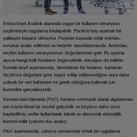
endüstrisi
için
İş
çözümler
Yeri
Veri
Endüstriyel Analitik alanında uygun bir kullanım senaryosu
&
seçilmesiyle uygulama başlayabilir. Pratikte beş aşamalı bir
Merkezi
Aksesuarlar
yaklaşım başarılı olmuştur. Projenin başında odak noktası,
Veri
merkezleri
sorunun analiz edilmesi ve hedefin tanımlanmasıdır. Ardından,
Aletler
için
seçilen kullanım senaryosunun doğrulanması gelir. Bu aşama
çözümler
Otomatik
ayrıca hangi belli hataların öngörülebilir olacağını da belirler.
ve
Sonraki keşif aşamasında, tanımlanan bir hatanın, toplanan
ürünler
makineler
-
ölçülmüş değerlere göre tespit edilip edilemediğine veya daha
verimli,
Yazılım
yüksek bir veri kalitesine mi gerek olduğuna bakmak için
güvenilir,
kontroller gerçekleştirilir.
ölçeklenebilir
Markalama
Kavram kanıtlamada (PoC), hatanın otomatik olarak algılanması
Endüstriyel
için istatistiksel bir model geliştirilir ve böylece daha önce
kaydedilmiş veriler kullanılarak teknik ve ekonomik elverişlilik
yazıcılar
kontrol edilir (çevrim dışı analiz).
Endüstriyel
Pilot aşamasında, çalışma zamanında örnek bir uygulama
aydınlatma