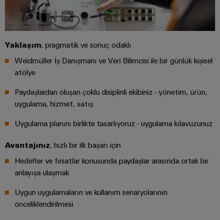
GIT
zorluklarına
Dağıtıcılar
Kontrolörü
yönelik
çözümler
Makineler
Otomasyon
Yaklaşım
, pragmatik ve sonuç odaklı
Cihaz
Makine
ve
Üreticileri
Weidmüller İş Danışmanı ve Veri Bilimcisi ile bir günlük kişisel
ve
Yazılım
fabrika
atölye
PCB
otomasyonunun
Kumandalar
çeşitli
Paydaşlardan oluşan çoklu disiplinli ekibiniz - yönetim, ürün,
konnektörler
sektörleri
uygulama, hizmet, satış
ve
için
I/O
çözümler
PCB
Sistemleri
Uygulama planını birlikte tasarlıyoruz - uygulama kılavuzunuz
klemensler
Petrol
Endüstriyel
Avantajınız
, hızlı bir ilk başarı için
ve
PCB
Ethernet
Hedefler ve fırsatlar konusunda paydaşlar arasında ortak bir
Gaz
Konnektör
anlayışa ulaşmak
Proses
Dokunmatik
Hizmetleri
endüstrisi
paneller
Uygun uygulamaların ve kullanım senaryolarının
için
Orijinal
entegre
önceliklendirilmesi
Mühendislik
Cihaz
çözümlerle