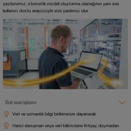
yazılımımız, otomatik model oluşturma olanağının yanı sıra
Özel
kullanıcı dostu arayüzüyle size yardımcı olur.
kablo
montajları
Ürün
inovasyonları
Endüstriniz için
pratik
bağlantılar.
Endüstriyel
Bağlantı
inovasyonlarımız.
Özel avantajlarınız
Çevresel
Veri ve uzmanlık bilgi birikiminize dayanarak
Ürün
Uyumlul
Harici danışman veya veri bilimcisine ihtiyaç duymadan
Kontrolü