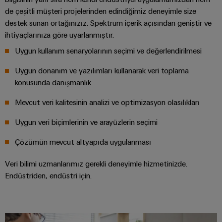
ve
Fuarlar
dijital
de çeşitli müşteri projelerinden edindiğimiz deneyimle size
Depolama
Pano
Sertifikaları
Bağlantı
ve
Mühendislik
destek sunan ortağınızız. Spektrum içerik açısından geniştir ve
Enerji
ve
kabloları,
Etkinlikler
depolama
Orange
ihtiyaçlarınıza göre uyarlanmıştır.
Saha
Weidmüller
ara
sistemleri
Mag
Kampanyalarımız
Uygun kullanım senaryolarının seçimi ve değerlendirilmesi
Configurator
(ESS)
bağlantı
Alan
|
için
kabloları
Uygun donanım ve yazılımları kullanarak veri toplama
çözümler
kablo
Müşteri
PCB
ve
ve
konusunda danışmanlık
sistemi
Dergisi
Konnektör
Bayi
ürünler
kablolar
Hizmetleri
Kanalı
Mevcut veri kalitesinin analizi ve optimizasyon olasılıkları
Akıllı
Yönetimimiz
Fotovoltaik
PLC
Ölçüm
Laboratuvar
Kaynak
Bayilerimiz
Uygun veri biçimlerinin ve arayüzlerin seçimi
sistem
verimliliği
hizmetleri
kablaj
için
Akıllı
Çözümün mevcut altyapıda uygulanması
Basın
güneş
ve
Pano
enerjisinden
Sistem
Veri bilimi uzmanlarımız gerekli deneyimle hizmetinizde.
Şirket
modernizasyon
Yapımı
yararlanma
Destek
Entegratörlerimiz
Endüstriden, endüstri için.
Haberleri
çözümleri
Geleneksel
İşyeri
Teknik
güç
Ticari
Hizmet
çözümleri
GENEL
destek
BAKIŞA
Kanıtlanmış
Basın
arayüzleri
GIT
enerji
Weidmüller