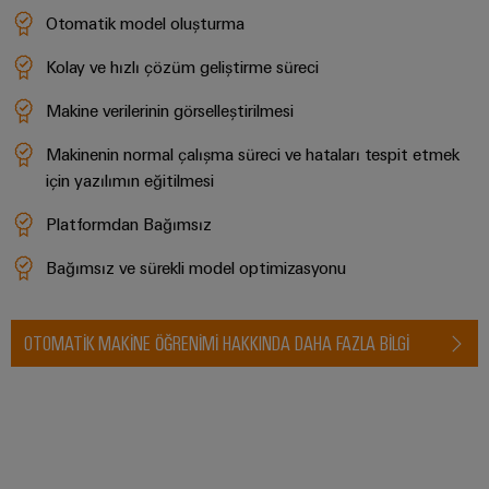
RoHS,
Otomatik model oluşturma
REACH,
SCIP ve
Kolay ve hızlı çözüm geliştirme süreci
beyanlar
kolay ve
hızlı
Makine verilerinin görselleştirilmesi
indirilme
Makinenin normal çalışma süreci ve hataları tespit etmek
için yazılımın eğitilmesi
Weidmüller
Platformdan Bağımsız
Configurator
Dijital
Bağımsız ve sürekli model optimizasyonu
mühendislikte
sonraki
aşama -
sezgisel,
OTOMATIK MAKINE ÖĞRENIMI HAKKINDA DAHA FAZLA BILGI
kolay ve hızlı