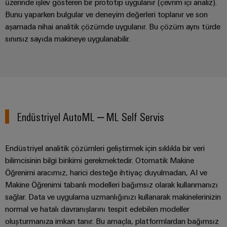
üzerinde işlev gösteren bir prototip uygulanır (çevrim içi analiz).
Bunu yaparken bulgular ve deneyim değerleri toplanır ve son
Pano
aşamada nihai analitik çözümde uygulanır. Bu çözüm aynı türde
Altyapısı
sınırsız sayıda makineye uygulanabilir.
Montaj
Hizmeti
Montaja
Endüstriyel AutoML – ML Self Servis
hazır
klemens
rayları
Endüstriyel analitik çözümleri geliştirmek için sıklıkla bir veri
bilimcisinin bilgi birikimi gerekmektedir. Otomatik Makine
Değiştirilmiş
Öğrenimi aracımız, harici desteğe ihtiyaç duyulmadan, AI ve
ve
Makine Öğrenimi tabanlı modelleri bağımsız olarak kullanmanızı
monte
sağlar. Data ve uygulama uzmanlığınızı kullanarak makinelerinizin
edilmiş
normal ve hatalı davranışlarını tespit edebilen modeller
muhafazalar
oluşturmanıza imkan tanır. Bu amaçla, platformlardan bağımsız