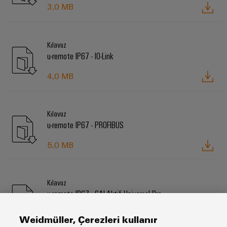
3,0 MB
Kılavuz
u-remote IP67 - IO-Link
4,0 MB
Kılavuz
u-remote IP67 - PROFIBUS
5,0 MB
Kılavuz
u-remote IP67 - SAI-Aktif Universal Pro
5,0 MB
Weidmüller, Çerezleri kullanır