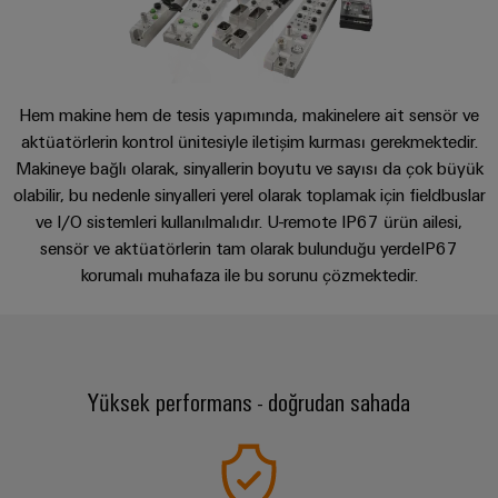
ve
Fuarlar
dijital
Danışmanlık & Destek
Depolama
Pano
Sertifikaları
Bağlantı
ve
Mühendislik
Enerji
ve
kabloları,
Etkinlikler
depolama
Orange
Saha
Weidmüller
ara
sistemleri
Mag
Kampanyalarımız
Hem makine hem de tesis yapımında, makinelere ait sensör ve
Configurator
(ESS)
bağlantı
Alan
|
için
aktüatörlerin kontrol ünitesiyle iletişim kurması gerekmektedir.
kabloları
çözümler
kablo
Müşteri
PCB
Makineye bağlı olarak, sinyallerin boyutu ve sayısı da çok büyük
ve
ve
sistemi
Dergisi
Konnektör
olabilir, bu nedenle sinyalleri yerel olarak toplamak için fieldbuslar
Bayi
ürünler
kablolar
Hizmetleri
ve I/O sistemleri kullanılmalıdır. U-remote IP67 ürün ailesi,
Kanalı
Akıllı
Yönetimimiz
Fotovoltaik
sensör ve aktüatörlerin tam olarak bulunduğu yerdeIP67
PLC
Ölçüm
Laboratuvar
Kaynak
Bayilerimiz
korumalı muhafaza ile bu sorunu çözmektedir.
sistem
verimliliği
hizmetleri
kablaj
için
Akıllı
Basın
güneş
ve
Pano
enerjisinden
Sistem
Şirket
modernizasyon
Yapımı
yararlanma
Destek
Entegratörlerimiz
Yüksek performans - doğrudan sahada
Haberleri
çözümleri
Geleneksel
İşyeri
Teknik
güç
Ticari
Hizmet
çözümleri
GENEL
destek
BAKIŞA
Kanıtlanmış
Basın
arayüzleri
GIT
enerji
Weidmüller