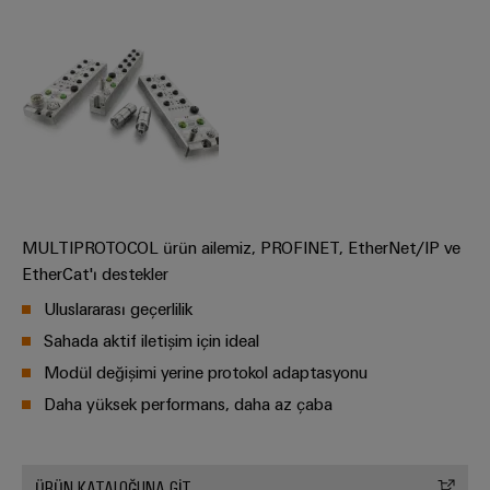
güvenli
ve
Üreticisi
operasyonların
görselleştirme
(OEM)
sağlanması
araçları
Rüzgar
Enerji
Enerjisi
ölçümü
Rüzgar
enerjisinde
operasyonel
Weidmüller
mükemmellik
Industrial
Su
AI
MULTIPROTOCOL ürün ailemiz, PROFINET, EtherNet/IP ve
arıtma
EtherCat'ı destekler
Uzaktan
ve
Uluslararası geçerlilik
Erişim
Atık
Sahada aktif iletişim için ideal
su
Endüstriyel
Modül değişimi yerine protokol adaptasyonu
arıtma
Hizmet
Daha yüksek performans, daha az çaba
Su
Platformu
ve
easyConnect
atık
su
ÜRÜN KATALOĞUNA GİT