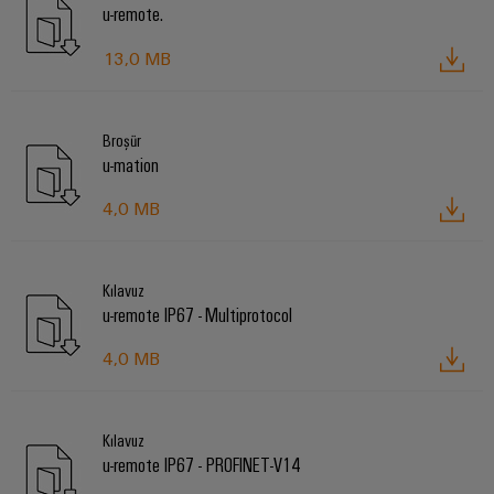
u-remote.
13,0 MB
Broşür
u-mation
4,0 MB
Kılavuz
u-remote IP67 - Multiprotocol
4,0 MB
Kılavuz
u-remote IP67 - PROFINET-V14