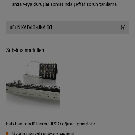
arıza veya duruşlar sonrasında şeffaf sorun tanılama
Pano
Altyapısı
ÜRÜN KATALOĞUNA GİT
Montaj
Sub-bus modülleri
Hizmeti
Montaja
hazır
klemens
rayları
Değiştirilmiş
ve
monte
edilmiş
Sub-bus modüllerimiz IP20 ağınızı genişletir
muhafazalar
Uygun maliyeti sub-bus sistemi