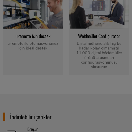
RoHS,
REACH,
SCIP ve
beyanlar
kolay ve
hızlı
indirilme
u-remote için destek
Weidmüller Configurator
u-remote ile otomasyonunuz
Dijital mühendislik hiç bu
için ideal destek
kadar kolay olmamıştı!
11.000 dijital Weidmüller
Weidmüller
ürünü arasından
Configurator
konfigürasyonunuzu
oluşturun
Dijital
mühendislikte
sonraki
aşama -
sezgisel,
kolay ve hızlı
İndirilebilir içerikler
Broşür