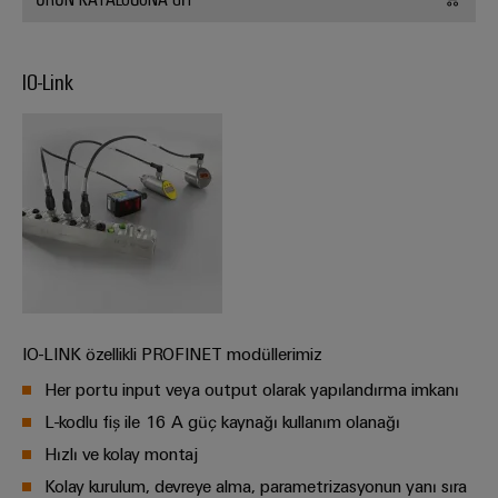
endüstrisi
için
İş
çözümler
Yeri
IO-Link
Veri
&
Merkezi
Aksesuarlar
Veri
merkezleri
Aletler
için
çözümler
Otomatik
ve
ürünler
makineler
-
verimli,
Yazılım
güvenilir,
ölçeklenebilir
Markalama
IO-LINK özellikli PROFINET modüllerimiz
Endüstriyel
Her portu input veya output olarak yapılandırma imkanı
yazıcılar
L-kodlu fiş ile 16 A güç kaynağı kullanım olanağı
Hızlı ve kolay montaj
Endüstriyel
Kolay kurulum, devreye alma, parametrizasyonun yanı sıra
aydınlatma