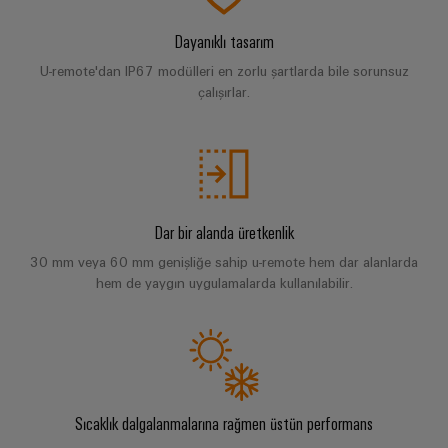
Bülteni
Çevresel
üretiminin
Dağıtım
Configurator
Ürün
geleceği
Dayanıklı tasarım
kutuları
Uyumluluğu
Gemi
U-remote'dan IP67 modülleri en zorlu şartlarda bile sorunsuz
Ortaklarımız
çalışırlar.
yapımı
Sistemler
PSIRT
Dağıtım
Denizcilik
Elektronik
ve
endüstrisi
Mühendislik
Çözümler
için
IIoT
Röle
verileri
kapsamlı
ve
modülleri
Dağıtık
bağlantı
Teknik
Otomasyon
ve
çözümleri
otomasyon
Dar bir alanda üretkenlik
ürün
İş
Solid-
Hidrojen
Endüstriyel
katalogları
30 mm veya 60 mm genişliğe sahip u-remote hem dar alanlarda
Ortağı
state
Hidrojen
hem de yaygın uygulamalarda kullanılabilir.
analitik
Ağı
röleler
enerji
Onarımlar
dönüşümünde
Endüstriyel
ve
önemli
IIoT
Yalıtım
bir
Otomasyon
değişim
ve
yükselticileri
teknolojidir
parçaları
Otomasyon
ve
Endüstriyel
İletim
Çözüm
ölçme
IoT
Eğitim
Sıcaklık dalgalanmalarına rağmen üstün performans
&
İş
dönüştürücüleri