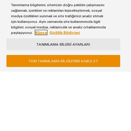
Tanımlama bilgilerini; sitemizin doğru şekilde çalışmasını
sağlamak, içerikleri ve reklamları kişiselleştirmek, sosyal
medya özellikleri sunmak ve site trafiğimizi analiz etmek
için kullanıyoruz. Aynı zamanda site kullanımınızla ilgili
bilgileri; sosyal medya, reklamcılık ve analiz ortaklarımızla
paylaşıyoruz.
Künye
Gizlilik Bildirimi
Danışmanlık & Destek
TANIMLAMA BILGISI AYARLARI
TÜM TANIMLAMA BILGILERINI KABUL ET
Furkan Özdemir
Otomasyon Uygulama Mühendisi
furkan.ozdemir@weidmueller.com
0 216 537 10 71