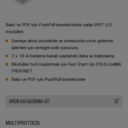
GIT
zorluklarına
Dağıtıcılar
Kontrolörü
yönelik
çözümler
Makineler
Bakır ve POF için PushPull konnektörlere sahip IP67 I/O
Otomasyon
Cihaz
Makine
modülleri
ve
Üreticileri
ve
Yazılım
Devreye alma öncesinde ve sonrasında sorun giderme
fabrika
PCB
otomasyonunun
işlemleri için entegre web sunucusu
Kumandalar
çeşitli
konnektörler
2 x 16 A besleme kanalı sayesinde daha az kablolama
sektörleri
ve
için
I/O
Modülleri hızlı başlatmak için Fast Start-Up (FSU) özellikli
çözümler
PCB
PROFINET
Sistemleri
klemensler
Petrol
Bakır ve POF için PushPull konnektörler
Endüstriyel
ve
PCB
Ethernet
Gaz
Konnektör
ÜRÜN KATALOĞUNA GİT
Proses
Dokunmatik
Hizmetleri
endüstrisi
paneller
için
Orijinal
entegre
MULTIPROTOCOL
Mühendislik
Cihaz
çözümlerle