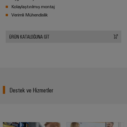
Kolaylaştırılmış montaj
Özel
kablo
Verimli Mühendislik
montajları
ÜRÜN KATALOĞUNA GİT
Ürün
inovasyonları
Endüstriniz için
pratik
bağlantılar.
Endüstriyel
Bağlantı
inovasyonlarımız.
Destek ve Hizmetler
Çevresel
Ürün
Uyumlul
Kontrolü