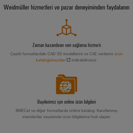
Weidmüller hizmetleri ve pazar deneyiminden faydalanın
Özel
kablo
montajları
Zaman kazandıran veri sağlama hizmeti
Ürün
Çeşitli formatlardaki CAD 3D modellerini ve CAE verilerini
ürün
inovasyonları
kataloğumuzdan
indirebilirsiniz.
Endüstriniz için
pratik
bağlantılar.
Endüstriyel
Bağlantı
inovasyonlarımız.
Bayilerimiz için online ürün bilgileri
BMECat ve diğer formatlarda online katalog. Kanıtlanmış
Çevresel
standartlar sayesinde ürün bilgilerine hızlı ulaşım.
Ürün
Uyumlul
Kontrolü