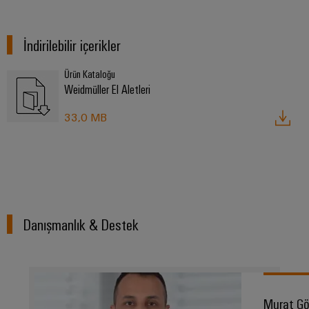
RoHS,
REACH,
SCIP ve
İndirilebilir içerikler
beyanlar
kolay ve
hızlı
Ürün Kataloğu
indirilme
Weidmüller El Aletleri
33,0 MB
Weidmüller
Configurator
Dijital
mühendislikte
sonraki
aşama -
sezgisel,
kolay ve hızlı
Danışmanlık & Destek
Murat G