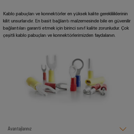
güvenli
ve
Üreticisi
operasyonların
görselleştirme
(OEM)
sağlanması
Kablo pabuçları ve konnektörler en yüksek kalite gerekliliklerinin
araçları
kilit unsurlarıdır. En basit bağlantı malzemesinde bile en güvenilir
Rüzgar
bağlantıları garanti etmek için birinci sınıf kalite zorunludur. Çok
Enerji
Enerjisi
çeşitli kablo pabuçları ve konnektörlerimizden faydalanın.
ölçümü
Rüzgar
enerjisinde
operasyonel
Weidmüller
mükemmellik
Industrial
Su
AI
arıtma
Uzaktan
ve
Erişim
Atık
su
Endüstriyel
arıtma
Hizmet
Su
Platformu
ve
easyConnect
atık
Avantajlarınız
su