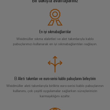
ve
Fuarlar
dijital
Danışmanlık & Destek
Depolama
Pano
Sertifikaları
Bağlantı
ve
Mühendislik
Enerji
ve
kabloları,
Etkinlikler
depolama
Orange
Saha
Weidmüller
ara
sistemleri
Mag
Kampanyalarımız
Configurator
(ESS)
bağlantı
Alan
|
için
En iyi sıkmabağlantılar
kabloları
çözümler
kablo
Müşteri
PCB
Weidmüller sıkma elaletleri ve alet takımlarıyla kablo
ve
ve
sistemi
Dergisi
Konnektör
Bayi
pabuçlarımızı kullanarak en iyi sıkmabağlantıları sağlayın.
ürünler
kablolar
Hizmetleri
Kanalı
Akıllı
Yönetimimiz
Fotovoltaik
PLC
Ölçüm
Laboratuvar
Kaynak
Bayilerimiz
sistem
verimliliği
hizmetleri
kablaj
için
Akıllı
Basın
güneş
ve
Pano
El Aleti takımları ve euro-serisi kablo pabuçlarını birleştirin
enerjisinden
Sistem
Şirket
modernizasyon
Yapımı
yararlanma
Destek
Entegratörlerimiz
Weidmüller aleti takımlarıyla birlikte euro-serisi kablo pabuçlarının
Haberleri
çözümleri
kullanımı, çok çeşitli uygulamalar sağlarken süreçlerinizin
Geleneksel
İşyeri
Teknik
karmaşıklığını azaltır.
güç
Ticari
Hizmet
çözümleri
GENEL
destek
BAKIŞA
Kanıtlanmış
Basın
arayüzleri
GIT
enerji
Weidmüller