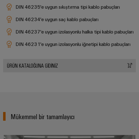
endüstrisi
için
DIN 46235'e uygun sıkıştırma tipi kablo pabuçları
İş
çözümler
Yeri
DIN 46234'e uygun saç kablo pabuçları
Veri
&
Merkezi
DIN 46237'e uygun izolasyonlu halka tipi kablo pabuçları
Aksesuarlar
Veri
DIN 46231'e uygun izolasyonlu iğnetipi kablo pabuçları
merkezleri
Aletler
için
çözümler
Otomatik
ve
ÜRÜN KATALOĞUNA GIDINIZ
ürünler
makineler
-
verimli,
Yazılım
güvenilir,
ölçeklenebilir
Markalama
Endüstriyel
Mükemmel bir tamamlayıcı
yazıcılar
Endüstriyel
aydınlatma
İş Yeri Çözümleri