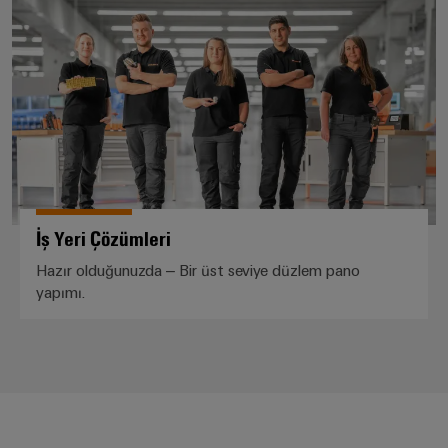
Pano
Altyapısı
Montaj
Hizmeti
Montaja
hazır
İş Yeri Çözümleri
klemens
Hazır olduğunuzda – Bir üst seviye düzlem pano
rayları
yapımı.
Değiştirilmiş
ve
monte
edilmiş
muhafazalar