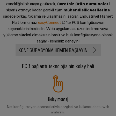
ve
Fuarlar
dijital
esnekliğini bir araya getirerek,
ücretsiz ürün numuneleri
Depolama
Pano
Sertifikaları
Bağlantı
ve
Mühendislik
sipariş etmeye kadar gerekli tüm
mühendislik verilerine
Enerji
ve
kabloları,
Etkinlikler
sadece birkaç tıklama ile ulaşılmasını sağlar. Endüstriyel Hizmet
depolama
Orange
Saha
Weidmüller
ara
Platformumuz
sistemleri
easyConnect
'te PCB konfigürasyon
Mag
Kampanyalarımız
Configurator
(ESS)
bağlantı
seçeneklerini keşfedin. Web uygulaması; uzun indirme veya
Alan
|
için
kabloları
yükleme süreleri olmaksızın basit ve hızlı konfigürasyona olanak
çözümler
kablo
Müşteri
PCB
sağlar - kendiniz deneyin!
ve
ve
sistemi
Dergisi
Konnektör
Bayi
ürünler
kablolar
KONFIGÜRASYONA HEMEN BAŞLAYIN
Hizmetleri
Kanalı
Akıllı
Yönetimimiz
Fotovoltaik
PLC
Ölçüm
Laboratuvar
Kaynak
Bayilerimiz
PCB bağlantı teknolojisinin kolay hali
sistem
verimliliği
hizmetleri
kablaj
için
Akıllı
Basın
güneş
ve
Pano
enerjisinden
Sistem
Şirket
modernizasyon
Yapımı
yararlanma
Destek
Entegratörlerimiz
Haberleri
çözümleri
Geleneksel
İşyeri
Kolay montaj
Teknik
güç
Ticari
Hizmet
çözümleri
GENEL
destek
Net konfigürasyon seçenekleriyle sezgisel ve kullanıcı dostu web
BAKIŞA
Kanıtlanmış
Basın
arayüzleri
arabirimi.
GIT
enerji
Weidmüller