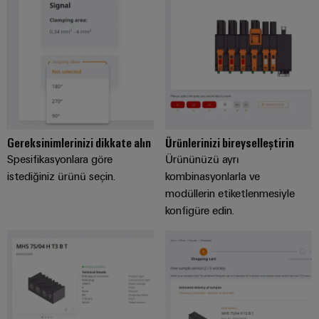
güvenli
ve
Üreticisi
operasyonların
görselleştirme
(OEM)
sağlanması
araçları
Rüzgar
Enerji
Enerjisi
ölçümü
Rüzgar
enerjisinde
operasyonel
Weidmüller
mükemmellik
Industrial
Gereksinimlerinizi dikkate alın
Ürünlerinizi bireyselleştirin
Su
AI
Spesifikasyonlara göre
Ürününüzü ayrı
arıtma
istediğiniz ürünü seçin.
kombinasyonlarla ve
Uzaktan
ve
modüllerin etiketlenmesiyle
Erişim
konfigüre edin.
Atık
su
Endüstriyel
arıtma
Hizmet
Su
Platformu
ve
easyConnect
atık
su