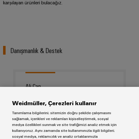
karşılayan ürünleri bulacağız.
Danışmanlık & Destek
Ali Can
Teknik Destek Mühendisi
Weidmüller, Çerezleri kullanır
Tanımlama bilgilerini; sitemizin doğru şekilde çalışmasını
ali.can@weidmueller.com
sağlamak, içerikleri ve reklamları kişiselleştirmek, sosyal
medya özellikleri sunmak ve site trafiğimizi analiz etmek için
kullanıyoruz. Aynı zamanda site kullanımınızla ilgili bilgileri;
0 216 537 10 71
sosyal medya, reklamcılık ve analiz ortaklarımızla