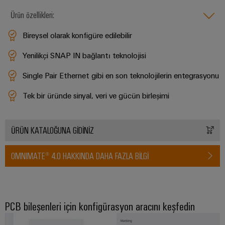
GIT
zorluklarına
Dağıtıcılar
Kontrolörü
yönelik
Ürün özellikleri:
çözümler
Bireysel olarak konfigüre edilebilir
Makineler
Otomasyon
Cihaz
Makine
Yenilikçi SNAP IN bağlantı teknolojisi
ve
Üreticileri
ve
Yazılım
fabrika
Single Pair Ethernet gibi en son teknolojilerin entegrasyonu
PCB
otomasyonunun
Kumandalar
çeşitli
konnektörler
Tek bir üründe sinyal, veri ve gücün birleşimi
sektörleri
ve
için
I/O
çözümler
PCB
Sistemleri
ÜRÜN KATALOĞUNA GIDINIZ
klemensler
Petrol
Endüstriyel
ve
OMNIMATE® 4.0 HAKKINDA DAHA FAZLA BILGI
PCB
Ethernet
Gaz
Konnektör
Proses
Dokunmatik
Hizmetleri
endüstrisi
paneller
için
Orijinal
PCB bileşenleri için konfigürasyon aracını keşfedin
entegre
Mühendislik
Cihaz
çözümlerle