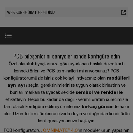
konnektörler
yıllık
tasarımlar
Listesi
dünya.
BAKIŞA
bağlantısı
geçmişi
GIT
PCB
WEB KONFIGÜRATÖRE GIDINIZ
Cihaz
Özel
Şirket
Webshop
DC
konnektörler
Sayılarla
üreticileri
kablo
mikro
ve
Gerçekler
Birlikte
Cihazlar
montajları
şebekeleri
PCB
Satış
için
Geleceğe
Sürdürülebilirlik
yenilikçi
klemensler
Hızlı
bağlantı
Endüstriyel
Teslimat
Weidmüller
Konfigüre edilebilir ürünler
çözümleri
PCB bileşenlerini saniyeler içinde konfigüre edin
5G
Endüstriyel
Kariyer
Hizmeti
Haberler
Akademisi
kutu
Demiryolu
Özel olarak ihtiyaçlarınıza göre uyarlanan baskılı devre kartı
&
Single
Konfigürasyon aracı
sistemleri
konnektörleri ve PCB terminalleri mi arıyorsunuz? PCB
Demiryolu
İnsan
Kampanyalar
Pair
taşımacılığında
konfigüratörümüzle işiniz çok kolay! İhtiyacınız olan
modülleri
ve
Kaynakları
Danışmanlık
iklim
Ethernet
ayrı ayrı
seçin, gereksinimlerinize uygun olarak birleştirin ve
bileşenleri
Basında
dostu
ve
Mükemmel tamamlayıcılar
bunları markanıza uyacak şekilde
sembol ve renklerle
Uyum
mobilite
Biz
u-
dijital
Kablo
için
etiketleyin. Hepsi bu kadar da değil - verimli üretim sürecimizle
OS
mühendislik
modern
Merkezler
Danışmanlık ve destek
giriş
tam olarak konfigüre edilmiş ürünleriniz
birkaç gün
içinde hazır
WEconnect
ve
uç
olur. Uzun teslim sürelerine elveda deyin ve doğrudan kendi ürün
sistemleri
Müşteri
dijital
Bağlantı
Yönetim
bilişim
konfigürasyonunuza başlayın.
çözümler
ve
Dergilerimiz
Danışmanlığı
Danışmanlık & Destek
Bilgileri
bileşenleri
PCB konfigüratörü,
OMNIMATE® 4.0
'ın modüler ürün yapısının
Enerji