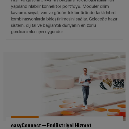
RoHS,
yapılandırılabilir konnektör portföyü. Modüler dilim
REACH,
kavramı; sinyal, veri ve gücün tek bir üründe farklı hibrit
SCIP ve
beyanlar
kombinasyonlarda birleştirilmesini sağlar. Geleceğe hazır
kolay ve
sistem, dijital ve bağlantılı dünyanın en zorlu
hızlı
gereksinimleri için uygundur.
indirilme
Weidmüller
easyConnect – Endüstriyel Hizm
Configurator
Dijital
mühendislikte
sonraki
aşama -
sezgisel,
kolay ve hızlı
easyConnect – Endüstriyel Hizmet