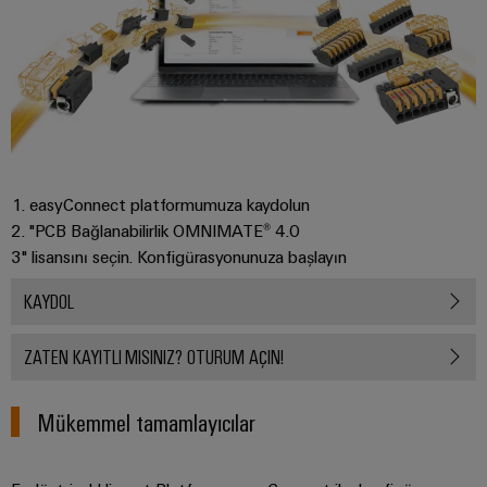
Pano
Altyapısı
Montaj
Hizmeti
1. easyConnect platformumuza kaydolun
Montaja
2. "PCB Bağlanabilirlik OMNIMATE® 4.0
hazır
3" lisansını seçin. Konfigürasyonunuza başlayın
klemens
KAYDOL
rayları
Değiştirilmiş
ZATEN KAYITLI MISINIZ? OTURUM AÇIN!
ve
monte
Mükemmel tamamlayıcılar
edilmiş
muhafazalar