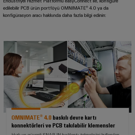
Endüstriyel Hizmet Platformu easyConnect ile, konfigüre
Özel
edilebilir PCB ürün portföyü OMNIMATE® 4.0 ya da
kablo
konfigürasyon aracı hakkında daha fazla bilgi edinin:
montajları
*OMNIMATE® 4.0* baskılı devre kar
Ürün
inovasyonları
Endüstriniz için
pratik
bağlantılar.
Endüstriyel
Bağlantı
inovasyonlarımız.
Çevresel
OMNIMATE® 4.0
baskılı devre kartı
Ürün
konnektörleri ve PCB takılabilir klemensler
Uyumlul
Kontrolü
Hızlı ve güvenli SNAP-IN bağlantı teknolojisi kullanılan