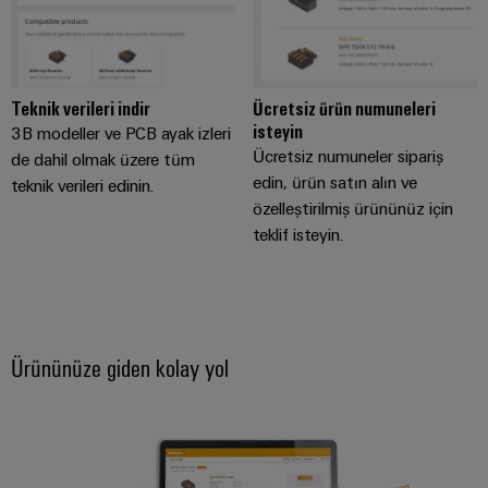
endüstrisi
için
İş
çözümler
Yeri
Veri
&
Teknik verileri indir
Ücretsiz ürün numuneleri
Merkezi
Aksesuarlar
isteyin
3B modeller ve PCB ayak izleri
Veri
Ücretsiz numuneler sipariş
de dahil olmak üzere tüm
merkezleri
Aletler
için
edin, ürün satın alın ve
teknik verileri edinin.
çözümler
özelleştirilmiş ürününüz için
Otomatik
ve
teklif isteyin.
ürünler
makineler
-
verimli,
Yazılım
güvenilir,
ölçeklenebilir
Markalama
Ürününüze giden kolay yol
Endüstriyel
yazıcılar
Endüstriyel
aydınlatma