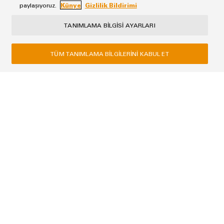
paylaşıyoruz.
Künye
Gizlilik Bildirimi
TANIMLAMA BILGISI AYARLARI
TÜM TANIMLAMA BILGILERINI KABUL ET
Künye
Gizlilik Bildirimi
Weidmüller
4B Plaza, Yamanevler Mah. Ahmet Tevfik İleri Cad. NO:26 D:5
34768 Ümraniye / İstanbul
Telefon +90 216 537 10 70
Faks +90 216 537 10 77