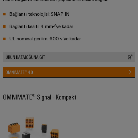
endüstrisi
için
İş
çözümler
Bağlantı teknolojisi: SNAP IN
Yeri
Veri
Bağlantı kesiti: 4 mm²’ye kadar
&
Merkezi
Aksesuarlar
UL nominal gerilim: 600 v’ye kadar
Veri
merkezleri
Aletler
için
çözümler
ÜRÜN KATALOĞUNA GİT
Otomatik
ve
ürünler
makineler
OMNIMATE® 4.0
-
verimli,
Yazılım
güvenilir,
ölçeklenebilir
Markalama
OMNIMATE® Signal - Kompakt
Endüstriyel
yazıcılar
Endüstriyel
aydınlatma