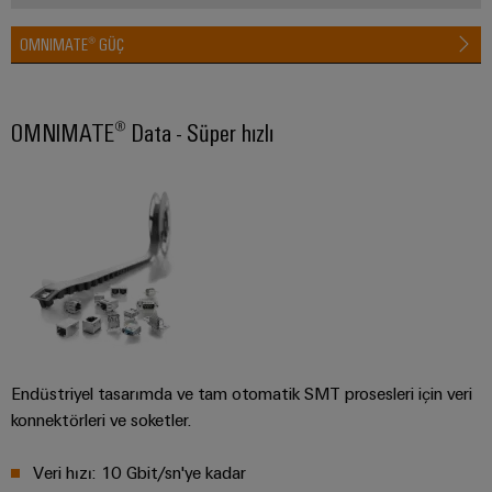
RoHS,
REACH,
OMNIMATE® GÜÇ
SCIP ve
beyanlar
kolay ve
hızlı
indirilme
OMNIMATE® Data - Süper hızlı
Weidmüller
Configurator
Dijital
mühendislikte
sonraki
aşama -
sezgisel,
kolay ve hızlı
Endüstriyel tasarımda ve tam otomatik SMT prosesleri için veri
konnektörleri ve soketler.
Veri hızı: 10 Gbit/sn'ye kadar