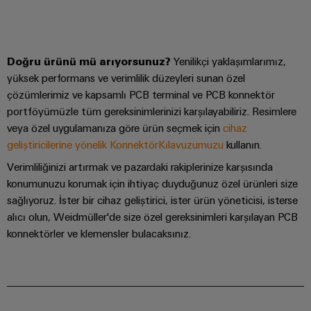
Bülteni
Çevresel
üretiminin
Dağıtım
Configurator
Ürün
geleceği
kutuları
Uyumluluğu
Gemi
Ortaklarımız
Doğru ürünü mü arıyorsunuz?
Yenilikçi yaklaşımlarımız,
yapımı
Sistemler
PSIRT
yüksek performans ve verimlilik düzeyleri sunan özel
Dağıtım
Denizcilik
Elektronik
ve
çözümlerimiz ve kapsamlı PCB terminal ve PCB konnektör
endüstrisi
Mühendislik
Çözümler
için
portföyümüzle tüm gereksinimlerinizi karşılayabiliriz. Resimlere
IIoT
Röle
verileri
kapsamlı
veya özel uygulamanıza göre ürün seçmek için
cihaz
ve
modülleri
Dağıtık
bağlantı
Teknik
geliştiricilerine yönelik KonnektörKılavuzumuzu
kullanın.
Otomasyon
ve
çözümleri
otomasyon
ürün
İş
Verimliliğinizi artırmak ve pazardaki rakiplerinize karşısında
Solid-
Hidrojen
Endüstriyel
katalogları
konumunuzu korumak için ihtiyaç duyduğunuz özel ürünleri size
Ortağı
state
Hidrojen
analitik
sağlıyoruz. İster bir cihaz geliştirici, ister ürün yöneticisi, isterse
Ağı
röleler
enerji
Onarımlar
alıcı olun, Weidmüller'de size özel gereksinimleri karşılayan PCB
dönüşümünde
Endüstriyel
ve
önemli
IIoT
Yalıtım
konnektörler ve klemensler bulacaksınız.
bir
Otomasyon
değişim
ve
yükselticileri
teknolojidir
parçaları
Otomasyon
ve
Endüstriyel
İletim
Çözüm
ölçme
IoT
Eğitim
&
İş
dönüştürücüleri