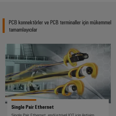
1980
1999
2003
PCB konnektörler ve PCB terminaller için mükemmel
tamamlayıcılar
2013
2019
2021
Single Pair Ethernet
2022
2025
Single Pair Ethernet
Single Pair Ethernet, endüstriyel IOT için iletişim