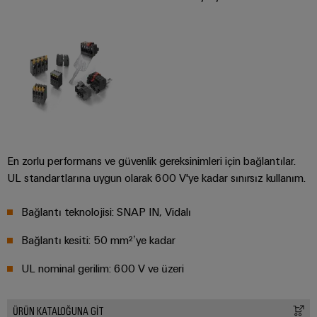
Özel
kablo
montajları
Ürün
inovasyonları
Endüstriniz için
En zorlu performans ve güvenlik gereksinimleri için bağlantılar.
pratik
bağlantılar.
UL standartlarına uygun olarak 600 V'ye kadar sınırsız kullanım.
Endüstriyel
Bağlantı
inovasyonlarımız.
Bağlantı teknolojisi: SNAP IN, Vidalı
Bağlantı kesiti: 50 mm²’ye kadar
Çevresel
UL nominal gerilim: 600 V ve üzeri
Ürün
Uyumlul
ÜRÜN KATALOĞUNA GİT
Kontrolü