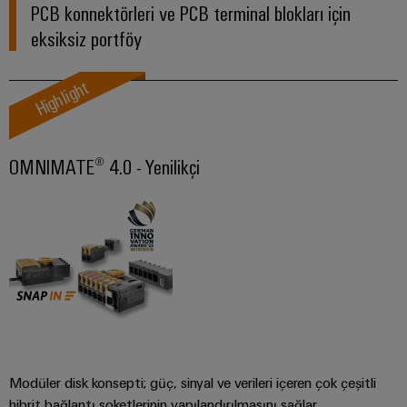
güvenli
ve
Üreticisi
PCB konnektörleri ve PCB terminal blokları için
operasyonların
görselleştirme
(OEM)
eksiksiz portföy
sağlanması
araçları
Rüzgar
Highlight
Enerji
Enerjisi
ölçümü
Rüzgar
enerjisinde
operasyonel
Weidmüller
OMNIMATE® 4.0 - Yenilikçi
mükemmellik
Industrial
Su
AI
arıtma
Uzaktan
ve
Erişim
Atık
su
Endüstriyel
arıtma
Hizmet
Su
Platformu
ve
easyConnect
atık
Modüler disk konsepti; güç, sinyal ve verileri içeren çok çeşitli
su
hibrit bağlantı soketlerinin yapılandırılmasını sağlar.