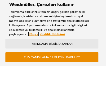
Weidmüller, Çerezleri kullanır
ali.can@weidmueller.com
Tanımlama bilgilerini; sitemizin doğru şekilde çalışmasını
sağlamak, içerikleri ve reklamları kişiselleştirmek, sosyal
0 216 537 10 71
medya özellikleri sunmak ve site trafiğimizi analiz etmek için
kullanıyoruz. Aynı zamanda site kullanımınızla ilgili bilgileri;
sosyal medya, reklamcılık ve analiz ortaklarımızla
paylaşıyoruz.
Künye
Gizlilik Bildirimi
TANIMLAMA BILGISI AYARLARI
TÜM TANIMLAMA BILGILERINI KABUL ET
Künye
Gizlilik Bildirimi
Weidmüller