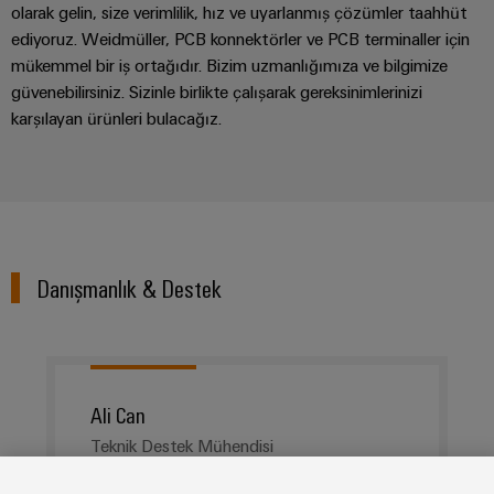
olarak gelin, size verimlilik, hız ve uyarlanmış çözümler taahhüt
ediyoruz. Weidmüller, PCB konnektörler ve PCB terminaller için
mükemmel bir iş ortağıdır. Bizim uzmanlığımıza ve bilgimize
güvenebilirsiniz. Sizinle birlikte çalışarak gereksinimlerinizi
karşılayan ürünleri bulacağız.
Danışmanlık & Destek
Ali Can
Teknik Destek Mühendisi