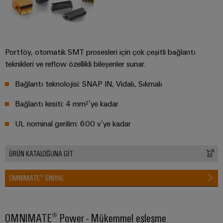
Pano
Altyapısı
Portföy, otomatik SMT prosesleri için çok çeşitli bağlantı
teknikleri ve reflow özellikli bileşenler sunar.
Montaj
Hizmeti
Bağlantı teknolojisi: SNAP IN, Vidalı, Sıkmalı
Montaja
Bağlantı kesiti: 4 mm²’ye kadar
hazır
UL nominal gerilim: 600 v’ye kadar
klemens
rayları
ÜRÜN KATALOĞUNA GİT
Değiştirilmiş
ve
OMNIMATE® SINYAL
monte
edilmiş
muhafazalar
OMNIMATE® Power - Mükemmel eşleşme