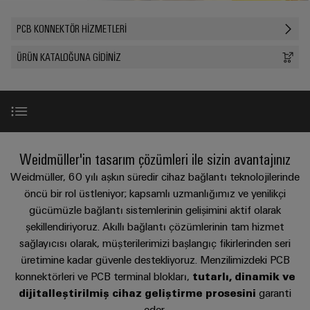
konnektörler
yıllık
tasarımlar
Listesi
dünya.
BAKIŞA
bağlantısı
geçmişi
GIT
PCB
PCB KONNEKTÖR HIZMETLERI
Cihaz
Özel
Şirket
Webshop
DC
konnektörler
Sayılarla
üreticileri
kablo
ÜRÜN KATALOĞUNA GIDINIZ
mikro
ve
Gerçekler
Birlikte
Cihazlar
montajları
şebekeleri
PCB
Satış
için
Geleceğe
Sürdürülebilirlik
yenilikçi
klemensler
Hızlı
bağlantı
Endüstriyel
Teslimat
Weidmüller
çözümleri
5G
Endüstriyel
Kariyer
Hizmeti
Haberler
Akademisi
kutu
Demiryolu
Ürün arama
Weidmüller'in tasarım çözümleri ile sizin avantajınız
&
Single
sistemleri
Demiryolu
İnsan
Kampanyalar
Pair
Weidmüller, 60 yılı aşkın süredir cihaz bağlantı teknolojilerinde
taşımacılığında
ve
Kaynakları
Danışmanlık
iklim
Ürün portföyü
Ethernet
öncü bir rol üstleniyor; kapsamlı uzmanlığımız ve yenilikçi
bileşenleri
Basında
dostu
ve
gücümüzle bağlantı sistemlerinin gelişimini aktif olarak
Uyum
mobilite
Biz
u-
dijital
şekillendiriyoruz. Akıllı bağlantı çözümlerinin tam hizmet
Kablo
için
Hizmetler
OS
mühendislik
sağlayıcısı olarak, müşterilerimizi başlangıç fikirlerinden seri
modern
Merkezler
giriş
WEconnect
ve
uç
üretimine kadar güvenle destekliyoruz. Menzilimizdeki PCB
sistemleri
Müşteri
dijital
Bağlantı
Yönetim
Referanslar
bilişim
konnektörleri ve PCB terminal blokları,
tutarlı, dinamik ve
çözümler
ve
Dergilerimiz
Danışmanlığı
Bilgileri
dijitalleştirilmiş cihaz geliştirme prosesini
garanti
bileşenleri
Enerji
eder.