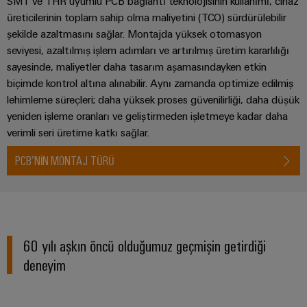
SMT ve THR uyumlu PCB bağlantı teknolojisinin kullanımı, cihaz
üreticilerinin toplam sahip olma maliyetini (TCO) sürdürülebilir
şekilde azaltmasını sağlar. Montajda yüksek otomasyon
seviyesi, azaltılmış işlem adımları ve artırılmış üretim kararlılığı
sayesinde, maliyetler daha tasarım aşamasındayken etkin
biçimde kontrol altına alınabilir. Aynı zamanda optimize edilmiş
lehimleme süreçleri; daha yüksek proses güvenilirliği, daha düşük
yeniden işleme oranları ve geliştirmeden işletmeye kadar daha
verimli seri üretime katkı sağlar.
PCB’NIN MONTAJ TÜRÜ
60 yılı aşkın öncü olduğumuz geçmişin getirdiği
deneyim