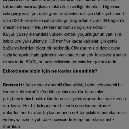
GIT
zorluklarına
Dağıtıcılar
Kontrolörü
kullanabilmesini sağlayan tak&çıkar özelliği olmalıdır. Diğeri ise,
yönelik
eski gergi yaylı çözüme göre müşterilerimiz için daha iyi bir sınıf
çözümler
olan B2CF modelinin sahip olduğu doğrudan PUSH IN bağlantı
Makineler
Otomasyon
mekanizmasıdır. Müşterilerimiz bunu doğrulamaktadır.
Cihaz
Makine
ve
Küçük yüzey alanındaki yüksek kontak yoğunluğunun yanı sıra,
Üreticileri
ve
Yazılım
kablo ucu yüksükleriyle 1,5 mm²'ye kadar kablolar için geniş
fabrika
PCB
otomasyonunun
bağlantı kesitleri diğer bir nedendir. Cihazlarımız giderek daha
Kumandalar
çeşitli
konnektörler
fazla kompakt hale gelmenin yanı sıra daha çok fonksiyona sahip
sektörleri
olmaktadır. B2CF, bu açık çelişkinin üstesinden gelmektedir.
ve
için
I/O
çözümler
PCB
Etiketleme sizin için ne kadar önemlidir?
Sistemleri
klemensler
Petrol
Endüstriyel
Broszeit:
Son derece önemli! Okunaklılık, bizim için önemli bir
ve
PCB
Ethernet
konudur. Weidmüller'in daha geniş ön etiketleme alanı
Gaz
Konnektör
geliştirerek dişi başlık etiketlemesini iyileştirmesinden son derece
Proses
Dokunmatik
Hizmetleri
mutluyuz. Her bir kelepçe noktasında son derece okunaklı
endüstrisi
paneller
etiketler, her bir montaj konumunun net bir şekilde tanımlanması
için
Orijinal
entegre
ve beyaz üzeri siyah baskı sayesinde kolay tanımlama artık
Mühendislik
Cihaz
çözümlerle
mümkün.