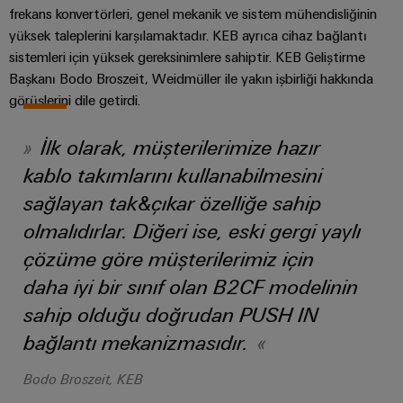
ve
Fuarlar
dijital
frekans konvertörleri, genel mekanik ve sistem mühendisliğinin
Depolama
Pano
Sertifikaları
Bağlantı
ve
Mühendislik
yüksek taleplerini karşılamaktadır. KEB ayrıca cihaz bağlantı
Enerji
ve
kabloları,
Etkinlikler
sistemleri için yüksek gereksinimlere sahiptir. KEB Geliştirme
depolama
Orange
Saha
Weidmüller
ara
sistemleri
Başkanı Bodo Broszeit, Weidmüller ile yakın işbirliği hakkında
Mag
Kampanyalarımız
Configurator
(ESS)
bağlantı
görüşlerini dile getirdi.
Alan
|
için
kabloları
çözümler
kablo
Müşteri
PCB
İlk olarak, müşterilerimize hazır
ve
ve
sistemi
Dergisi
Konnektör
Bayi
ürünler
kablolar
kablo takımlarını kullanabilmesini
Hizmetleri
Kanalı
Akıllı
Yönetimimiz
Fotovoltaik
sağlayan tak&çıkar özelliğe sahip
PLC
Ölçüm
Laboratuvar
Kaynak
Bayilerimiz
olmalıdırlar. Diğeri ise, eski gergi yaylı
sistem
verimliliği
hizmetleri
kablaj
için
Akıllı
çözüme göre müşterilerimiz için
Basın
güneş
ve
Pano
daha iyi bir sınıf olan B2CF modelinin
enerjisinden
Sistem
Şirket
modernizasyon
Yapımı
yararlanma
Destek
sahip olduğu doğrudan PUSH IN
Entegratörlerimiz
Haberleri
çözümleri
Geleneksel
bağlantı mekanizmasıdır.
İşyeri
Teknik
güç
Ticari
Hizmet
çözümleri
GENEL
destek
Bodo Broszeit, KEB
BAKIŞA
Kanıtlanmış
Basın
arayüzleri
GIT
enerji
Weidmüller