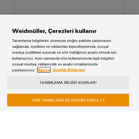
Pano
Altyapısı
Weidmüller, Çerezleri kullanır
Tanımlama bilgilerini; sitemizin doğru şekilde çalışmasını
Montaj
sağlamak, içerikleri ve reklamları kişiselleştirmek, sosyal
Hizmeti
medya özellikleri sunmak ve site trafiğimizi analiz etmek için
kullanıyoruz. Aynı zamanda site kullanımınızla ilgili bilgileri;
Montaja
sosyal medya, reklamcılık ve analiz ortaklarımızla
paylaşıyoruz.
Künye
Gizlilik Bildirimi
hazır
Künye
klemens
Gizlilik Bildirimi
TANIMLAMA BILGISI AYARLARI
rayları
Weidmüller
TÜM TANIMLAMA BILGILERINI KABUL ET
Değiştirilmiş
4B Plaza, Yamanevler Mah. Ahmet Tevfik İleri Cad. NO:26 D:5
ve
34768 Ümraniye / İstanbul
monte
Telefon +90 216 537 10 70
edilmiş
muhafazalar
Faks +90 216 537 10 77