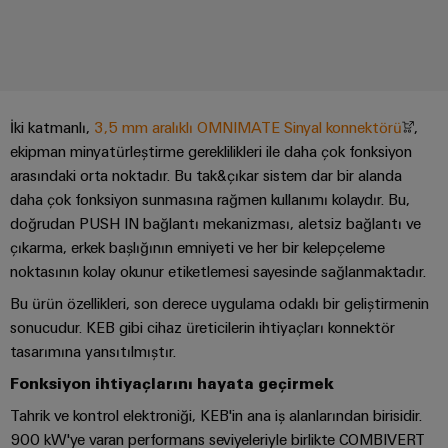
konnektörler
yıllık
tasarımlar
Listesi
dünya.
BAKIŞA
bağlantısı
geçmişi
GIT
PCB
Cihaz
Özel
Şirket
Webshop
DC
konnektörler
Sayılarla
üreticileri
kablo
mikro
ve
Gerçekler
Birlikte
Cihazlar
montajları
şebekeleri
PCB
Satış
için
Geleceğe
İki katmanlı,
3,5 mm aralıklı OMNIMATE Sinyal konnektörü
,
Sürdürülebilirlik
yenilikçi
klemensler
Hızlı
ekipman minyatürleştirme gereklilikleri ile daha çok fonksiyon
bağlantı
Endüstriyel
Teslimat
arasındaki orta noktadır. Bu tak&çıkar sistem dar bir alanda
Weidmüller
çözümleri
5G
Endüstriyel
Kariyer
Hizmeti
Haberler
daha çok fonksiyon sunmasına rağmen kullanımı kolaydır. Bu,
Akademisi
kutu
Demiryolu
doğrudan PUSH IN bağlantı mekanizması, aletsiz bağlantı ve
&
Single
sistemleri
Demiryolu
İnsan
çıkarma, erkek başlığının emniyeti ve her bir kelepçeleme
Kampanyalar
Pair
taşımacılığında
ve
Kaynakları
Danışmanlık
noktasının kolay okunur etiketlemesi sayesinde sağlanmaktadır.
iklim
Ethernet
bileşenleri
Basında
dostu
ve
Bu ürün özellikleri, son derece uygulama odaklı bir geliştirmenin
Uyum
mobilite
Biz
u-
dijital
sonucudur. KEB gibi cihaz üreticilerin ihtiyaçları konnektör
Kablo
için
OS
mühendislik
tasarımına yansıtılmıştır.
modern
Merkezler
giriş
WEconnect
ve
uç
Fonksiyon ihtiyaçlarını hayata geçirmek
sistemleri
Müşteri
dijital
Bağlantı
Yönetim
bilişim
çözümler
ve
Dergilerimiz
Tahrik ve kontrol elektroniği, KEB'in ana iş alanlarından birisidir.
Danışmanlığı
Bilgileri
bileşenleri
900 kW'ye varan performans seviyeleriyle birlikte COMBIVERT
Enerji