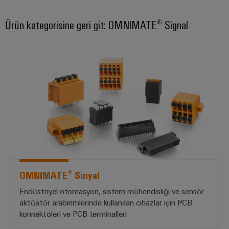
güvenli
ve
Üreticisi
operasyonların
görselleştirme
(OEM)
sağlanması
Ürün kategorisine geri git: OMNIMATE® Signal
araçları
Rüzgar
Enerji
Enerjisi
*OMNIMATE® Sinyal*
ölçümü
Rüzgar
enerjisinde
operasyonel
Weidmüller
mükemmellik
Industrial
Su
AI
arıtma
Uzaktan
ve
Erişim
Atık
su
Endüstriyel
OMNIMATE® Sinyal
arıtma
Hizmet
Endüstriyel otomasyon, sistem mühendisliği ve sensör
Su
Platformu
ve
aktüatör arabirimlerinde kullanılan cihazlar için PCB
easyConnect
atık
konnektöleri ve PCB terminalleri
su