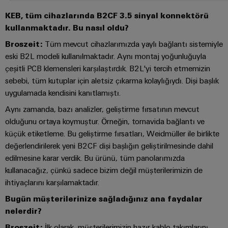
kursları
Dağıtım
Endüstriyel
Ortağınızı
ve
KEB, tüm cihazlarında B2CF 3.5 sinyal konnektörü
Güç
Modern
güvenlik
bulun
webinarlar
kullanmaktadır. Bu nasıl oldu?
enerji
kaynakları
ağları
Endüstriyel
Broszeit:
Tüm mevcut cihazlarımızda yaylı bağlantı sistemiyle
için
Elektronik
hizmet
eski B2L modeli kullanılmaktadır. Aynı montaj yoğunluğuyla
stabilite
Etkinlikler
muhafazalar
Dijital
ve
platformu
çeşitli PCB klemensleri karşılaştırdık. B2L'yi tercih etmemizin
ve
güvenlik
sipariş
sebebi, tüm kutuplar için aletsiz çıkarma kolaylığıydı. Dişi başlık
easyConnect
Yıldırım
Fuarlar
seçenekleri
uygulamada kendisini kanıtlamıştı.
İnşaat
ve
Enerji
Global
Altyapısı
Aynı zamanda, bazı analizler, geliştirme fırsatının mevcut
aşırı
eShop
yönetimi
Fuarlar
İnşaat
olduğunu ortaya koymuştur. Örneğin, tornavida bağlantı ve
gerilim
çözümleri
altyapısının
OCI
ve
küçük etiketleme. Bu geliştirme fırsatları, Weidmüller ile birlikte
koruması
özel
değerlendirilerek yeni B2CF dişi başlığın geliştirilmesinde dahil
arabirimi
Etkinlikler
gereksinimlerine
IoT
edilmesine karar verdik. Bu ürünü, tüm panolarımızda
yönelik
PV
ve
EDI
Dijital
çözümler
kullanacağız, çünkü sadece bizim değil müşterilerimizin de
jeneratör
Otomasyon
arabirimi
Deneyim
ihtiyaçlarını karşılamaktadır.
bağlantı
Pano
Yazılımı
Bugün müşterilerinize sağladığınız ana faydalar
kutuları
Yapımı
nelerdir?
Elektrik
GENEL
Pano
BAKIŞA
Fieldbus
yapımı
Santrali
Broszeit:
İlk olarak, müşterilerimizin hazır kablo takımlarını