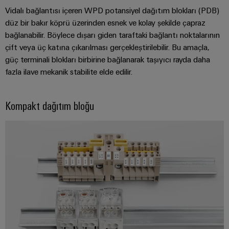
kursları
Dağıtım
Endüstriyel
Ortağınızı
Vidalı bağlantısı içeren WPD potansiyel dağıtım blokları (PDB)
ve
Güç
Modern
güvenlik
bulun
düz bir bakır köprü üzerinden esnek ve kolay şekilde çapraz
webinarlar
enerji
kaynakları
bağlanabilir. Böylece dışarı giden taraftaki bağlantı noktalarının
ağları
Endüstriyel
çift veya üç katına çıkarılması gerçekleştirilebilir. Bu amaçla,
için
Elektronik
hizmet
stabilite
güç terminali blokları birbirine bağlanarak taşıyıcı rayda daha
Etkinlikler
muhafazalar
Dijital
ve
platformu
fazla ilave mekanik stabilite elde edilir.
ve
güvenlik
sipariş
easyConnect
Yıldırım
Fuarlar
seçenekleri
İnşaat
ve
Kompakt dağıtım bloğu
Enerji
Global
Altyapısı
aşırı
eShop
yönetimi
Fuarlar
İnşaat
gerilim
çözümleri
altyapısının
OCI
ve
koruması
özel
arabirimi
Etkinlikler
gereksinimlerine
IoT
yönelik
PV
ve
EDI
Dijital
çözümler
jeneratör
Otomasyon
arabirimi
Deneyim
bağlantı
Pano
Yazılımı
kutuları
Yapımı
Elektrik
GENEL
Pano
BAKIŞA
Fieldbus
yapımı
Santrali