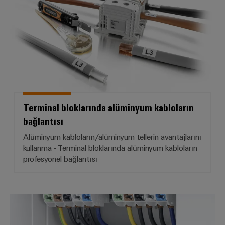
Bağlantı noktalarının işaretlenmesi
Kompakt tasarım
Büyük bağlantı alanı
Esnek yığınlanabilir
TS 35 taşıyıcı rayına montaj
Terminal bloklarında alüminyum kabloların
bağlantısı
Alüminyum kabloların/alüminyum tellerin avantajlarını
kullanma - Terminal bloklarında alüminyum kabloların
profesyonel bağlantısı
Ana hat dal terminal blokları