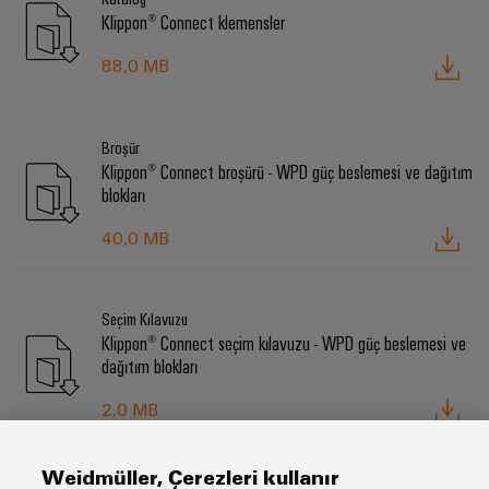
Klippon® Connect klemensler
88,0 MB
Broşür
Klippon® Connect broşürü - WPD güç beslemesi ve dağıtım
blokları
40,0 MB
Seçim Kılavuzu
Klippon® Connect seçim kılavuzu - WPD güç beslemesi ve
dağıtım blokları
2,0 MB
Weidmüller, Çerezleri kullanır