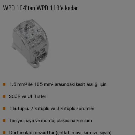
WPD 104'ten WPD 113'e kadar
Pano
Altyapısı
Montaj
Hizmeti
Montaja
hazır
klemens
1,5 mm² ile 185 mm² arasındaki kesit aralığı için
rayları
SCCR ve UL Listeli
Değiştirilmiş
ve
1 kutuplu, 2 kutuplu ve 3 kutuplu sürümler
monte
Taşıyıcı raya ve montaj plakasına kurulum
edilmiş
muhafazalar
Dört renkte mevcuttur (şeffaf, mavi, kırmızı, siyah)