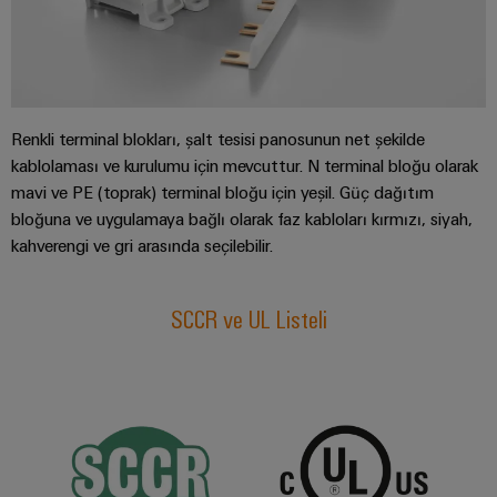
güvenli
ve
Üreticisi
operasyonların
görselleştirme
(OEM)
sağlanması
araçları
Rüzgar
Enerji
Enerjisi
ölçümü
Renkli terminal blokları, şalt tesisi panosunun net şekilde
Rüzgar
enerjisinde
kablolaması ve kurulumu için mevcuttur. N terminal bloğu olarak
operasyonel
Weidmüller
mavi ve PE (toprak) terminal bloğu için yeşil. Güç dağıtım
mükemmellik
Industrial
bloğuna ve uygulamaya bağlı olarak faz kabloları kırmızı, siyah,
Su
AI
kahverengi ve gri arasında seçilebilir.
arıtma
Uzaktan
ve
SCCR ve UL Listeli
Erişim
Atık
su
Endüstriyel
arıtma
Hizmet
Su
Platformu
ve
easyConnect
atık
su