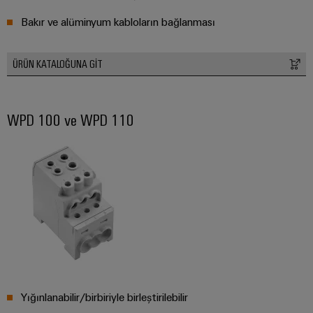
Özel
Bakır ve alüminyum kabloların bağlanması
kablo
montajları
ÜRÜN KATALOĞUNA GİT
WPD 100 ve WPD 110
Ürün
inovasyonları
Endüstriniz için
pratik
bağlantılar.
Endüstriyel
Bağlantı
inovasyonlarımız.
Çevresel
Ürün
Uyumlul
Yığınlanabilir/birbiriyle birleştirilebilir
Kontrolü