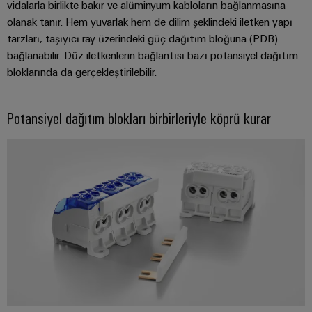
Bülteni
Çevresel
vidalarla birlikte bakır ve alüminyum kabloların bağlanmasına
üretiminin
Dağıtım
Configurator
Ürün
olanak tanır. Hem yuvarlak hem de dilim şeklindeki iletken yapı
geleceği
kutuları
tarzları, taşıyıcı ray üzerindeki güç dağıtım bloğuna (PDB)
Uyumluluğu
Gemi
Ortaklarımız
bağlanabilir. Düz iletkenlerin bağlantısı bazı potansiyel dağıtım
yapımı
Sistemler
PSIRT
bloklarında da gerçekleştirilebilir.
Dağıtım
Denizcilik
Elektronik
ve
endüstrisi
Mühendislik
Çözümler
için
IIoT
Röle
Potansiyel dağıtım blokları birbirleriyle köprü kurar
verileri
kapsamlı
ve
modülleri
Dağıtık
bağlantı
Teknik
Otomasyon
ve
çözümleri
otomasyon
ürün
İş
Solid-
Hidrojen
Endüstriyel
katalogları
Ortağı
state
Hidrojen
analitik
Ağı
röleler
enerji
Onarımlar
dönüşümünde
Endüstriyel
ve
önemli
IIoT
Yalıtım
bir
Otomasyon
değişim
ve
yükselticileri
teknolojidir
parçaları
Otomasyon
ve
Endüstriyel
İletim
Çözüm
ölçme
IoT
Eğitim
&
İş
dönüştürücüleri