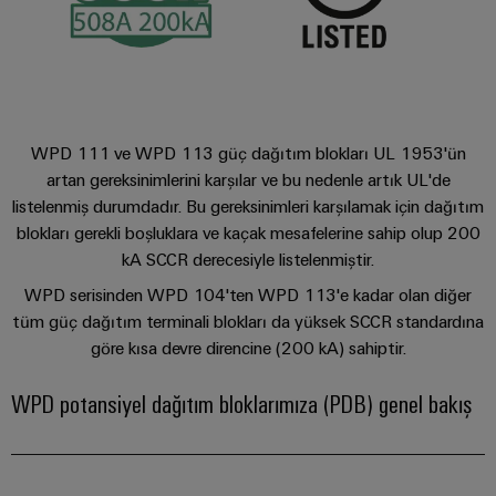
endüstrisi
için
İş
çözümler
Yeri
Veri
&
Merkezi
Aksesuarlar
Veri
WPD 111 ve WPD 113 güç dağıtım blokları UL 1953'ün
merkezleri
Aletler
artan gereksinimlerini karşılar ve bu nedenle artık UL'de
için
çözümler
listelenmiş durumdadır. Bu gereksinimleri karşılamak için dağıtım
Otomatik
ve
blokları gerekli boşluklara ve kaçak mesafelerine sahip olup 200
ürünler
makineler
kA SCCR derecesiyle listelenmiştir.
-
verimli,
Yazılım
WPD serisinden WPD 104'ten WPD 113'e kadar olan diğer
güvenilir,
tüm güç dağıtım terminali blokları da yüksek SCCR standardına
ölçeklenebilir
Markalama
göre kısa devre direncine (200 kA) sahiptir.
Endüstriyel
WPD potansiyel dağıtım bloklarımıza (PDB) genel bakış
yazıcılar
Endüstriyel
aydınlatma