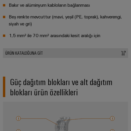
RoHS,
Bakır ve alüminyum kabloların bağlanması
REACH,
SCIP ve
Beş renkte mevcuttur (mavi, yeşil (PE, toprak), kahverengi,
beyanlar
kolay ve
siyah ve gri)
hızlı
indirilme
1,5 mm² ile 70 mm² arasındaki kesit aralığı için
ÜRÜN KATALOĞUNA GİT
Weidmüller
Configurator
Dijital
mühendislikte
sonraki
Güç dağıtım blokları ve alt dağıtım
aşama -
sezgisel,
blokları ürün özellikleri
kolay ve hızlı