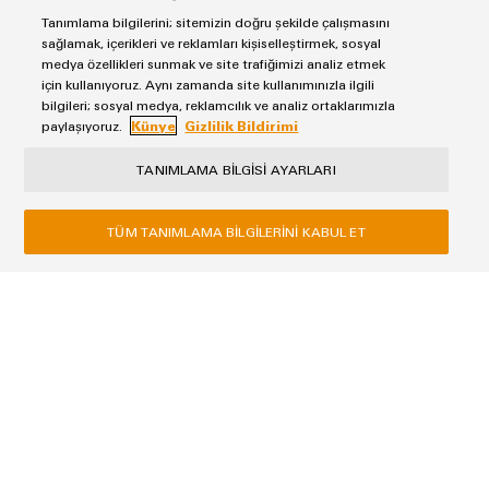
Tanımlama bilgilerini; sitemizin doğru şekilde çalışmasını
sağlamak, içerikleri ve reklamları kişiselleştirmek, sosyal
medya özellikleri sunmak ve site trafiğimizi analiz etmek
Danışmanlık & Destek
için kullanıyoruz. Aynı zamanda site kullanımınızla ilgili
bilgileri; sosyal medya, reklamcılık ve analiz ortaklarımızla
paylaşıyoruz.
Künye
Gizlilik Bildirimi
TANIMLAMA BILGISI AYARLARI
Ali Can
TÜM TANIMLAMA BILGILERINI KABUL ET
Teknik Destek Mühendisi
ali.can@weidmueller.com
0 216 537 10 71