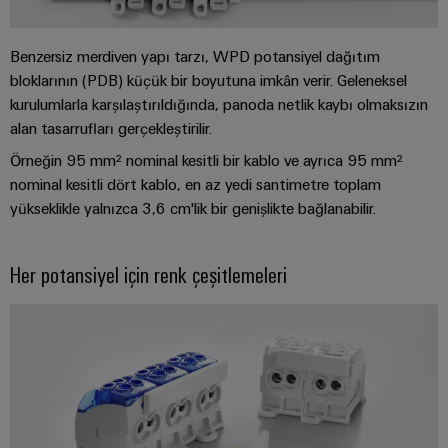
GIT
zorluklarına
Dağıtıcılar
Kontrolörü
yönelik
çözümler
Benzersiz merdiven yapı tarzı, WPD potansiyel dağıtım
bloklarının (PDB) küçük bir boyutuna imkân verir. Geleneksel
Makineler
Otomasyon
Cihaz
kurulumlarla karşılaştırıldığında, panoda netlik kaybı olmaksızın
Makine
ve
Üreticileri
ve
alan tasarrufları gerçekleştirilir.
Yazılım
fabrika
Örneğin 95 mm² nominal kesitli bir kablo ve ayrıca 95 mm²
PCB
otomasyonunun
Kumandalar
çeşitli
nominal kesitli dört kablo, en az yedi santimetre toplam
konnektörler
sektörleri
yükseklikle yalnızca 3,6 cm'lik bir genişlikte bağlanabilir.
ve
için
I/O
çözümler
PCB
Sistemleri
klemensler
Her potansiyel için renk çeşitlemeleri
Petrol
Endüstriyel
ve
PCB
Ethernet
Gaz
Konnektör
Proses
Dokunmatik
Hizmetleri
endüstrisi
paneller
için
Orijinal
entegre
Mühendislik
Cihaz
çözümlerle