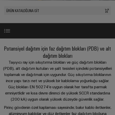
konnektörler
yıllık
tasarımlar
Listesi
dünya.
BAKIŞA
bağlantısı
geçmişi
GIT
PCB
ÜRÜN KATALOĞUNA GİT
Cihaz
Özel
Şirket
Webshop
DC
konnektörler
Sayılarla
üreticileri
kablo
mikro
ve
Gerçekler
Birlikte
Cihazlar
montajları
şebekeleri
PCB
Satış
için
Geleceğe
Sürdürülebilirlik
yenilikçi
klemensler
Hızlı
bağlantı
Endüstriyel
Teslimat
Weidmüller
Giriş
çözümleri
Potansiyel dağıtım için faz dağıtım blokları (PDB) ve alt
5G
Endüstriyel
Kariyer
Hizmeti
Haberler
Akademisi
kutu
dağıtım blokları
Demiryolu
&
Single
Faydalar
sistemleri
Demiryolu
Taşıyıcı ray için sıkıştırma blokları ve güç dağıtım blokları
İnsan
Kampanyalar
Pair
taşımacılığında
ve
(PDB), alt dağıtım kutuları ve şalt tesisleri içindeki potansiyelleri
Kaynakları
Danışmanlık
iklim
Ethernet
bileşenleri
toplamak ve dağıtmak için uygundur. Güç sıkıştırma bloklarının
Basında
dostu
ve
SCCR ve UL Listeli
Uyum
ince yapı tarzı net ve yüksek bir kablolama yoğunluğu sağlar.
mobilite
Biz
u-
dijital
Kablo
için
Güç blokları EN 50274'e uygun olarak her tarafta parmak
OS
mühendislik
modern
Merkezler
Ürüne genel bakış
giriş
WEconnect
emniyetlidir ve kısa devre direnci de yüksek SCCR standardına
ve
uç
sistemleri
(200 kA) uygun olarak yüksek düzeyde güvenlik sağlar.
Müşteri
dijital
Bağlantı
Yönetim
bilişim
çözümler
ve
Dergilerimiz
Danışmanlığı
Ürün özellikleri
Pirinç gövdenin özel kaplaması sayesinde; bakır kablo iletkenler,
Bilgileri
bileşenleri
alüminyum kablolar ve düz iletkenler faz dağıtım bloğuna
Enerji