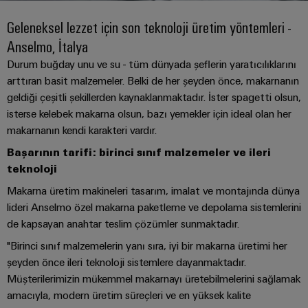
konnektörler
yıllık
tasarımlar
Listesi
dünya.
BAKIŞA
bağlantısı
geçmişi
GIT
Geleneksel lezzet için son teknoloji üretim yöntemleri -
PCB
Cihaz
Özel
Şirket
Webshop
Anselmo, İtalya
DC
konnektörler
Sayılarla
üreticileri
kablo
mikro
ve
Gerçekler
Durum buğday unu ve su - tüm dünyada şeflerin yaratıcılıklarını
Birlikte
Cihazlar
montajları
şebekeleri
arttıran basit malzemeler. Belki de her şeyden önce, makarnanın
PCB
Satış
için
Geleceğe
Sürdürülebilirlik
yenilikçi
geldiği çeşitli şekillerden kaynaklanmaktadır. İster spagetti olsun,
klemensler
Hızlı
bağlantı
Endüstriyel
isterse kelebek makarna olsun, bazı yemekler için ideal olan her
Teslimat
Weidmüller
çözümleri
5G
Endüstriyel
Kariyer
makarnanın kendi karakteri vardır.
Hizmeti
Haberler
Akademisi
kutu
Demiryolu
Başarının tarifi: birinci sınıf malzemeler ve ileri
&
Single
sistemleri
Demiryolu
İnsan
teknoloji
Kampanyalar
Pair
taşımacılığında
ve
Kaynakları
Danışmanlık
iklim
Makarna üretim makineleri tasarım, imalat ve montajında dünya
Ethernet
bileşenleri
Basında
dostu
ve
lideri Anselmo özel makarna paketleme ve depolama sistemlerini
Uyum
mobilite
Biz
u-
dijital
de kapsayan anahtar teslim çözümler sunmaktadır.
Kablo
için
OS
mühendislik
modern
Merkezler
"Birinci sınıf malzemelerin yanı sıra, iyi bir makarna üretimi her
giriş
WEconnect
ve
uç
şeyden önce ileri teknoloji sistemlere dayanmaktadır.
sistemleri
Müşteri
dijital
Bağlantı
Yönetim
bilişim
Müşterilerimizin mükemmel makarnayı üretebilmelerini sağlamak
çözümler
ve
Dergilerimiz
Danışmanlığı
Bilgileri
amacıyla, modern üretim süreçleri ve en yüksek kalite
bileşenleri
Enerji