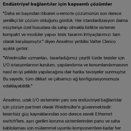
kursları
Dağıtım
Endüstriyel bağlantılar için kapsamlı çözümler
Endüstriyel
Ortağınızı
ve
Güç
Modern
güvenlik
bulun
"Daha en başından itibaren u-remote çözümünün son derece
webinarlar
enerji
kaynakları
yenilikçi bir çözüm olduğunu gördük. Her standardizasyon daima
ağları
Endüstriyel
müşteriye özel hususlara da sahip olmakla birlikte sistemin
için
Elektronik
hizmet
stabilite
Etkinlikler
kompakt ve modüler yapısı tesis tasarım ihtiyaçlarımızı tam
muhafazalar
Dijital
ve
platformu
olarak karşılaşmıştır." diyen Anselmo yetkilisi Valter Clerico
ve
güvenlik
sipariş
easyConnect
açıklık getirir:
Yıldırım
Fuarlar
seçenekleri
İnşaat
ve
"Weidmüller uzmanları, tasarladığımız çeşitli türde tesisler için
Enerji
Global
Altyapısı
aşırı
eShop
I/O istasyonlarının kurulum, yapılandırma ve konumlandırmasının
yönetimi
Fuarlar
İnşaat
nasıl en iyi şekilde yapılacağına dair harika tavsiyeler sunmuştur.
gerilim
çözümleri
altyapısının
OCI
ve
Bu sayede, tüm dikkat ve çabamızı ağ konfigürasyonumuza
koruması
özel
arabirimi
Etkinlikler
odaklayabildik."
gereksinimlerine
IoT
yönelik
PV
ve
EDI
Dijital
çözümler
jeneratör
Anselmo, uzak I/O sisteminin yanı sıra endüstriyel bağlantılar
Otomasyon
arabirimi
Deneyim
için çözüm partneri olarak Weidmüller'e güvenmektedir:
bağlantı
Pano
Yazılımı
kesintisiz güç kaynaklarından son derece esnek Ethernet
kutuları
Yapımı
switch'lere, aşırı gerilim koruma sistemlerinden pano ve saha
Elektrik
GENEL
Pano
BAKIŞA
Fieldbus
kablolaması için mükemmel uyumlu komponentlere kadar her
yapımı
Santrali