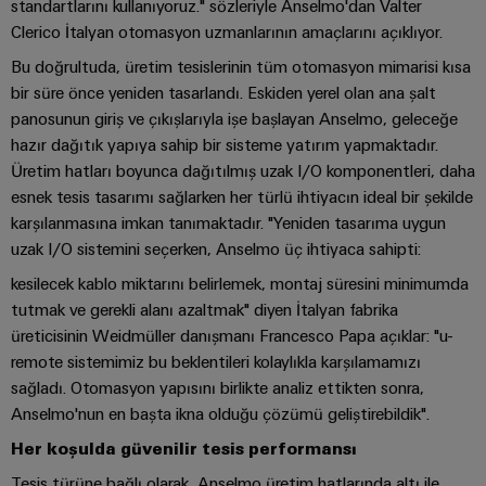
ve
standartlarını kullanıyoruz." sözleriyle Anselmo'dan Valter
Fuarlar
dijital
Depolama
Pano
Sertifikaları
Clerico İtalyan otomasyon uzmanlarının amaçlarını açıklıyor.
Bağlantı
ve
Mühendislik
Enerji
ve
kabloları,
Etkinlikler
Bu doğrultuda, üretim tesislerinin tüm otomasyon mimarisi kısa
depolama
Orange
Saha
Weidmüller
ara
bir süre önce yeniden tasarlandı. Eskiden yerel olan ana şalt
sistemleri
Mag
Kampanyalarımız
Configurator
(ESS)
bağlantı
panosunun giriş ve çıkışlarıyla işe başlayan Anselmo, geleceğe
Alan
|
için
hazır dağıtık yapıya sahip bir sisteme yatırım yapmaktadır.
kabloları
çözümler
kablo
Müşteri
PCB
Üretim hatları boyunca dağıtılmış uzak I/O komponentleri, daha
ve
ve
sistemi
Dergisi
Konnektör
Bayi
esnek tesis tasarımı sağlarken her türlü ihtiyacın ideal bir şekilde
ürünler
kablolar
Hizmetleri
Kanalı
karşılanmasına imkan tanımaktadır. "Yeniden tasarıma uygun
Akıllı
Yönetimimiz
Fotovoltaik
PLC
uzak I/O sistemini seçerken, Anselmo üç ihtiyaca sahipti:
Ölçüm
Laboratuvar
Kaynak
Bayilerimiz
sistem
kesilecek kablo miktarını belirlemek, montaj süresini minimumda
verimliliği
hizmetleri
kablaj
için
Akıllı
tutmak ve gerekli alanı azaltmak" diyen İtalyan fabrika
Basın
güneş
ve
Pano
üreticisinin Weidmüller danışmanı Francesco Papa açıklar: "u-
enerjisinden
Sistem
Şirket
modernizasyon
remote sistemimiz bu beklentileri kolaylıkla karşılamamızı
Yapımı
yararlanma
Destek
Entegratörlerimiz
Haberleri
sağladı. Otomasyon yapısını birlikte analiz ettikten sonra,
çözümleri
Geleneksel
İşyeri
Anselmo'nun en başta ikna olduğu çözümü geliştirebildik".
Teknik
güç
Ticari
Hizmet
çözümleri
GENEL
destek
Her koşulda güvenilir tesis performansı
BAKIŞA
Kanıtlanmış
Basın
arayüzleri
GIT
enerji
Weidmüller
Tesis türüne bağlı olarak, Anselmo üretim hatlarında altı ile