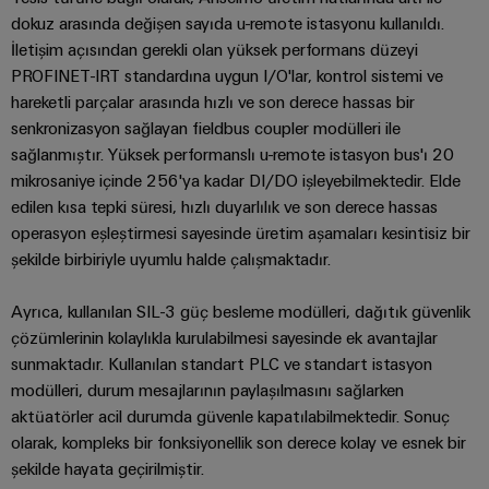
Bülteni
Çevresel
üretiminin
Dağıtım
dokuz arasında değişen sayıda u-remote istasyonu kullanıldı.
Configurator
Ürün
geleceği
İletişim açısından gerekli olan yüksek performans düzeyi
kutuları
Uyumluluğu
Gemi
PROFINET-IRT standardına uygun I/O'lar, kontrol sistemi ve
Ortaklarımız
hareketli parçalar arasında hızlı ve son derece hassas bir
yapımı
Sistemler
PSIRT
senkronizasyon sağlayan fieldbus coupler modülleri ile
Dağıtım
Denizcilik
Elektronik
ve
endüstrisi
Mühendislik
sağlanmıştır. Yüksek performanslı u-remote istasyon bus'ı 20
Çözümler
için
IIoT
Röle
mikrosaniye içinde 256'ya kadar DI/DO işleyebilmektedir. Elde
verileri
kapsamlı
ve
modülleri
edilen kısa tepki süresi, hızlı duyarlılık ve son derece hassas
Dağıtık
bağlantı
Teknik
operasyon eşleştirmesi sayesinde üretim aşamaları kesintisiz bir
Otomasyon
ve
çözümleri
otomasyon
ürün
şekilde birbiriyle uyumlu halde çalışmaktadır.
İş
Solid-
Hidrojen
Endüstriyel
katalogları
Ortağı
state
Hidrojen
analitik
Ayrıca, kullanılan SIL-3 güç besleme modülleri, dağıtık güvenlik
Ağı
röleler
enerji
Onarımlar
çözümlerinin kolaylıkla kurulabilmesi sayesinde ek avantajlar
dönüşümünde
Endüstriyel
ve
sunmaktadır. Kullanılan standart PLC ve standart istasyon
önemli
IIoT
Yalıtım
bir
Otomasyon
değişim
modülleri, durum mesajlarının paylaşılmasını sağlarken
ve
yükselticileri
teknolojidir
parçaları
aktüatörler acil durumda güvenle kapatılabilmektedir. Sonuç
Otomasyon
ve
Endüstriyel
olarak, kompleks bir fonksiyonellik son derece kolay ve esnek bir
İletim
Çözüm
ölçme
IoT
Eğitim
şekilde hayata geçirilmiştir.
&
İş
dönüştürücüleri