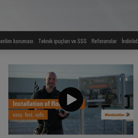
gerilim koruması
Teknik ipuçları ve SSS
Referanslar
İndirileb