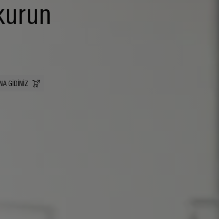
 kurun
A GIDINIZ