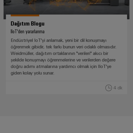
GIT
zorluklarına
Dağıtıcılar
Kontrolörü
yönelik
çözümler
Dağıtım Blogu
Makineler
Otomasyon
Cihaz
IIoT'den yararlanma
Makine
ve
Üreticileri
ve
Endüstriyel IoT'yi anlamak, yeni bir dil konuşmayı
Yazılım
fabrika
öğrenmek gibidir, tek farkı bunun veri odaklı olmasıdır.
PCB
otomasyonunun
Weidmüller, dağıtım ortaklarının "verileri" akıcı bir
Kumandalar
çeşitli
konnektörler
şekilde konuşmayı öğrenmelerine ve verilerden değere
sektörleri
ve
için
I/O
doğru adımı atmalarına yardımcı olmak için IIoT'ye
çözümler
PCB
giden kolay yolu sunar.
Sistemleri
klemensler
Petrol
Endüstriyel
4 dk
ve
PCB
Ethernet
Gaz
Konnektör
Proses
Dokunmatik
Hizmetleri
endüstrisi
paneller
için
Orijinal
entegre
Mühendislik
Cihaz
çözümlerle