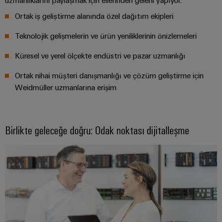
uzmanlıklarını paylaşmak için ellerinden geleni yapıyor.
endüstrisi
için
Ortak iş geliştirme alanında özel dağıtım ekipleri
İş
çözümler
Yeri
Teknolojik gelişmelerin ve ürün yeniliklerinin önizlemeleri
Veri
&
Merkezi
Aksesuarlar
Küresel ve yerel ölçekte endüstri ve pazar uzmanlığı
Veri
merkezleri
Ortak nihai müşteri danışmanlığı ve çözüm geliştirme için
Aletler
için
Weidmüller uzmanlarına erişim
çözümler
Otomatik
ve
ürünler
makineler
-
Birlikte geleceğe doğru: Odak noktası dijitalleşme
verimli,
Yazılım
güvenilir,
ölçeklenebilir
Markalama
Endüstriyel
yazıcılar
Endüstriyel
aydınlatma