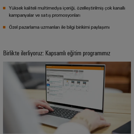
RoHS,
Yüksek kaliteli multimedya içeriği, özelleştirilmiş çok kanallı
REACH,
SCIP ve
kampanyalar ve satış promosyonları
beyanlar
kolay ve
Özel pazarlama uzmanları ile bilgi birikimi paylaşımı
hızlı
indirilme
Birlikte ilerliyoruz: Kapsamlı eğitim programımız
Weidmüller
Configurator
Dijital
mühendislikte
sonraki
aşama -
sezgisel,
kolay ve hızlı