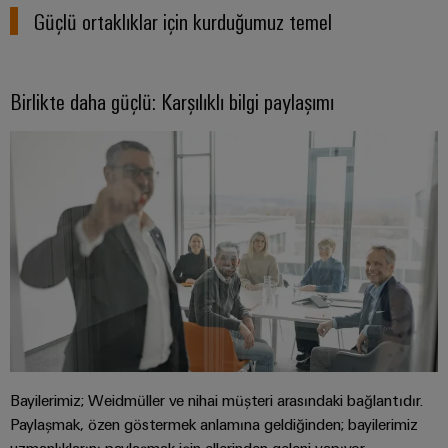
güvenli
ve
Üreticisi
Güçlü ortaklıklar için kurduğumuz temel
operasyonların
görselleştirme
(OEM)
sağlanması
araçları
Rüzgar
Birlikte daha güçlü: Karşılıklı bilgi paylaşımı
Enerji
Enerjisi
ölçümü
Rüzgar
enerjisinde
operasyonel
Weidmüller
mükemmellik
Industrial
Su
AI
arıtma
Uzaktan
ve
Erişim
Atık
su
Endüstriyel
arıtma
Hizmet
Su
Platformu
ve
Bayilerimiz; Weidmüller ve nihai müşteri arasındaki bağlantıdır.
easyConnect
atık
Paylaşmak, özen göstermek anlamına geldiğinden; bayilerimiz
su