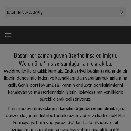
konnektörler
yıllık
tasarımlar
Listesi
dünya.
BAKIŞA
bağlantısı
geçmişi
GIT
PCB
DAĞITIM GENEL BAKIŞ
Cihaz
Özel
Şirket
Webshop
DC
konnektörler
Sayılarla
üreticileri
kablo
mikro
ve
Gerçekler
Birlikte
Cihazlar
montajları
şebekeleri
PCB
Satış
için
Geleceğe
Sürdürülebilirlik
yenilikçi
klemensler
Hızlı
bağlantı
Endüstriyel
Teslimat
Weidmüller
Giriş
çözümleri
Başarı her zaman güven üzerine inşa edilmiştir.
5G
Endüstriyel
Kariyer
Hizmeti
Haberler
Akademisi
Weidmüller'in size sunduğu tam olarak bu.
kutu
Demiryolu
&
Single
Weidmüller Küresel Dağıtım
sistemleri
Demiryolu
Weidmüller ile ortaklık kurmak, Endüstriyel bağlantı alanında bir
İnsan
Kampanyalar
Pair
taşımacılığında
ve
liderin deneyimlerinden ve kaynaklarından yararlanmak anlamına
Kaynakları
Danışmanlık
iklim
Ethernet
bileşenleri
gelir. Geniş portföyümüzü, yarının endüstri gereksinimlerini
Basında
dostu
ve
Bilgi birikimi paylaşımı
Uyum
karşılayan ve müşterilerimizin işlerini kolaylaştıran yeniliklerle
mobilite
Biz
u-
dijital
Kablo
için
sürekli olarak geliştiriyoruz.
OS
mühendislik
modern
Merkezler
Dijital dönüşüme odaklı
giriş
WEconnect
Tüm müşteri ihtiyaçlarının karşılandığından emin olmak için,
ve
uç
sistemleri
Müşteri
dijital
Bağlantı
benzer düşünen distribütörlerle uzun vadeli ve karlı ortaklıklar
Yönetim
bilişim
çözümler
ve
Dergilerimiz
Danışmanlığı
Pazarlama uzmanlığı
kurmaya yatırım yapıyoruz. 30'dan fazla ülkedeki özel
Bilgileri
bileşenleri
uzmanlarımız, sınıfının en iyisi hizmetler sunarak karşılıklı
Enerji