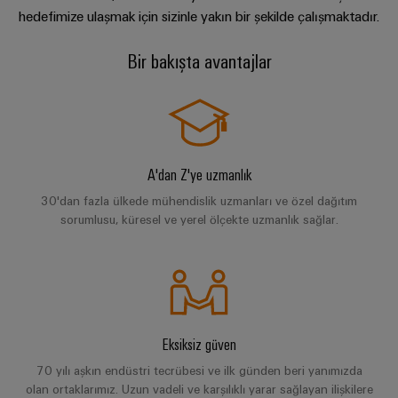
ve
Fuarlar
dijital
hedefimize ulaşmak için sizinle yakın bir şekilde çalışmaktadır.
Depolama
Pano
Sertifikaları
Kapsamlı eğitim
Bağlantı
ve
Mühendislik
Enerji
ve
kabloları,
Etkinlikler
Bir bakışta avantajlar
depolama
Orange
Saha
Weidmüller
ara
sistemleri
Mükemmel tamamlayıcılar
Mag
Kampanyalarımız
Configurator
(ESS)
bağlantı
Alan
|
için
kabloları
çözümler
kablo
Müşteri
PCB
Bize ulaşın
ve
ve
sistemi
Dergisi
Konnektör
Bayi
ürünler
kablolar
A'dan Z'ye uzmanlık
Hizmetleri
Kanalı
Daha fazla bilgi için
Akıllı
Yönetimimiz
Fotovoltaik
30'dan fazla ülkede mühendislik uzmanları ve özel dağıtım
PLC
Ölçüm
Laboratuvar
Kaynak
Bayilerimiz
sorumlusu, küresel ve yerel ölçekte uzmanlık sağlar.
sistem
verimliliği
hizmetleri
kablaj
için
Akıllı
Basın
güneş
ve
Pano
enerjisinden
Sistem
Şirket
modernizasyon
Yapımı
yararlanma
Destek
Entegratörlerimiz
Haberleri
çözümleri
Geleneksel
İşyeri
Teknik
Eksiksiz güven
güç
Ticari
Hizmet
çözümleri
GENEL
destek
70 yılı aşkın endüstri tecrübesi ve ilk günden beri yanımızda
BAKIŞA
Kanıtlanmış
Basın
arayüzleri
GIT
olan ortaklarımız. Uzun vadeli ve karşılıklı yarar sağlayan ilişkilere
enerji
Weidmüller