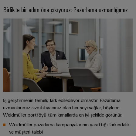
Özel
Birlikte bir adım öne çıkıyoruz: Pazarlama uzmanlığımız
kablo
montajları
Ürün
inovasyonları
Endüstriniz için
pratik
bağlantılar.
Endüstriyel
Bağlantı
inovasyonlarımız.
İş geliştirmenin temeli, fark edilebiliyor olmaktır. Pazarlama
uzmanlarımız size ihtiyacınız olan her şeyi sağlar; böylece
Çevresel
Weidmüller portföyü tüm kanallarda en iyi şekilde görünür.
Ürün
Weidmüller pazarlama kampanyalarının yarattığı farkındalık
Uyumlul
ve müşteri talebi
Kontrolü