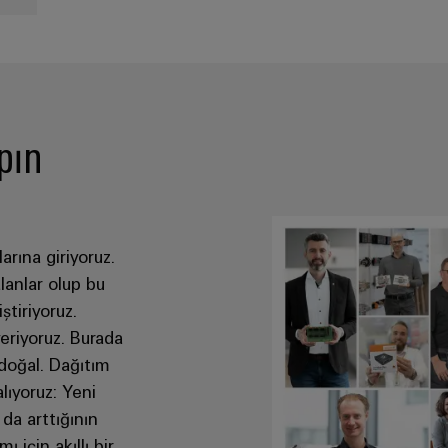
pın
arına giriyoruz.
lanlar olup bu
ştiriyoruz.
eriyoruz. Burada
 doğal. Dağıtım
lıyoruz: Yeni
da arttığının
 için akıllı bir