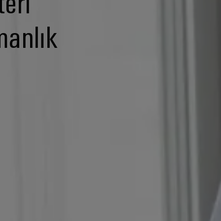
eri
manlık