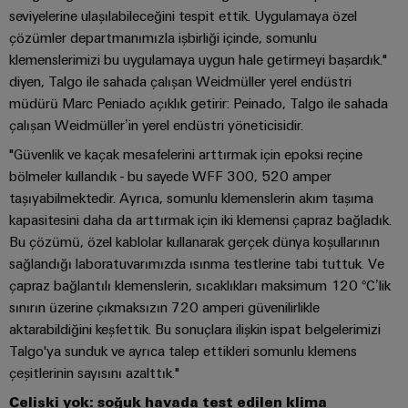
Bülteni
Çevresel
üretiminin
seviyelerine ulaşılabileceğini tespit ettik. Uygulamaya özel
Dağıtım
Configurator
Ürün
geleceği
çözümler departmanımızla işbirliği içinde, somunlu
kutuları
Uyumluluğu
klemenslerimizi bu uygulamaya uygun hale getirmeyi başardık."
Gemi
Ortaklarımız
diyen, Talgo ile sahada çalışan Weidmüller yerel endüstri
yapımı
Sistemler
PSIRT
müdürü Marc Peniado açıklık getirir: Peinado, Talgo ile sahada
Dağıtım
Denizcilik
Elektronik
ve
çalışan Weidmüller’in yerel endüstri yöneticisidir.
endüstrisi
Mühendislik
Çözümler
için
IIoT
Röle
verileri
"Güvenlik ve kaçak mesafelerini arttırmak için epoksi reçine
kapsamlı
ve
modülleri
Dağıtık
bölmeler kullandık - bu sayede WFF 300, 520 amper
bağlantı
Teknik
Otomasyon
ve
çözümleri
otomasyon
taşıyabilmektedir. Ayrıca, somunlu klemenslerin akım taşıma
ürün
İş
Solid-
kapasitesini daha da arttırmak için iki klemensi çapraz bağladık.
Hidrojen
Endüstriyel
katalogları
Bu çözümü, özel kablolar kullanarak gerçek dünya koşullarının
Ortağı
state
Hidrojen
analitik
sağlandığı laboratuvarımızda ısınma testlerine tabi tuttuk. Ve
Ağı
röleler
enerji
Onarımlar
çapraz bağlantılı klemenslerin, sıcaklıkları maksimum 120 °C’lik
dönüşümünde
Endüstriyel
ve
önemli
IIoT
Yalıtım
sınırın üzerine çıkmaksızın 720 amperi güvenilirlikle
bir
Otomasyon
değişim
ve
yükselticileri
aktarabildiğini keşfettik. Bu sonuçlara ilişkin ispat belgelerimizi
teknolojidir
parçaları
Talgo'ya sunduk ve ayrıca talep ettikleri somunlu klemens
Otomasyon
ve
Endüstriyel
İletim
çeşitlerinin sayısını azalttık."
Çözüm
ölçme
IoT
Eğitim
&
İş
dönüştürücüleri
Çelişki yok: soğuk havada test edilen klima