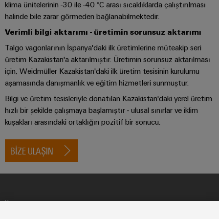
GIT
klima ünitelerinin -30 ile -40 °C arası sıcaklıklarda çalıştırılması
zorluklarına
Dağıtıcılar
Kontrolörü
yönelik
halinde bile zarar görmeden bağlanabilmektedir.
çözümler
Verimli bilgi aktarımı - üretimin sorunsuz aktarımı
Makineler
Otomasyon
Cihaz
Talgo vagonlarının İspanya'daki ilk üretimlerine müteakip seri
Makine
ve
üretim Kazakistan'a aktarılmıştır. Üretimin sorunsuz aktarılması
Üreticileri
ve
Yazılım
için, Weidmüller Kazakistan'daki ilk üretim tesisinin kurulumu
fabrika
PCB
otomasyonunun
aşamasında danışmanlık ve eğitim hizmetleri sunmuştur.
Kumandalar
çeşitli
konnektörler
Bilgi ve üretim tesisleriyle donatılan Kazakistan'daki yerel üretim
sektörleri
ve
için
I/O
hızlı bir şekilde çalışmaya başlamıştır - ulusal sınırlar ve iklim
çözümler
PCB
kuşakları arasındaki ortaklığın pozitif bir sonucu.
Sistemleri
klemensler
Petrol
Endüstriyel
ve
BIZE ULAŞIN
PCB
Ethernet
Gaz
Konnektör
Proses
Dokunmatik
Hizmetleri
endüstrisi
paneller
için
Orijinal
entegre
Künye
Mühendislik
Cihaz
çözümlerle
Gizlilik Bildirimi