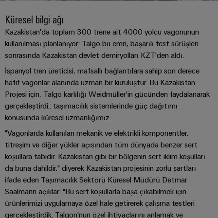
konnektörler
yıllık
tasarımlar
Listesi
dünya.
BAKIŞA
bağlantısı
geçmişi
GIT
Küresel bilgi ağı
PCB
Cihaz
Özel
Şirket
Webshop
DC
Kazakistan'da toplam 300 trene ait 4000 yolcu vagonunun
konnektörler
Sayılarla
üreticileri
kablo
kullanılması planlanıyor: Talgo bu emri, başarılı test sürüşleri
mikro
ve
Gerçekler
Birlikte
Cihazlar
montajları
sonrasında Kazakistan devlet demiryolları KZT'den aldı.
şebekeleri
PCB
Satış
için
Geleceğe
Sürdürülebilirlik
yenilikçi
klemensler
Hızlı
İspanyol tren üreticisi, mafsallı bağlantılara sahip son derece
bağlantı
Endüstriyel
hafif vagonlar alanında uzman bir kuruluştur. Bu Kazakistan
Teslimat
Weidmüller
çözümleri
5G
Endüstriyel
Kariyer
Projesi için, Talgo karlılığı Weidmüller'in gücünden faydalanarak
Hizmeti
Haberler
Akademisi
kutu
Demiryolu
gerçekleştirdi.: taşımacılık sistemlerinde güç dağıtımı
&
Single
sistemleri
Demiryolu
konusunda küresel uzmanlığımız.
İnsan
Kampanyalar
Pair
taşımacılığında
ve
Kaynakları
Danışmanlık
"Vagonlarda kullanılan mekanik ve elektrikli komponentler,
iklim
Ethernet
bileşenleri
Basında
dostu
ve
titreşim ve diğer yükler açısından tüm dünyada benzer sert
Uyum
mobilite
Biz
u-
koşullara tabidir. Kazakistan gibi bir bölgenin sert iklim koşulları
dijital
Kablo
için
da buna dahildir." diyerek Kazakistan projesinin zorlu şartları
OS
mühendislik
modern
Merkezler
giriş
WEconnect
ifade eden Taşımacılık Sektörü Küresel Müdürü Detmar
ve
uç
sistemleri
Müşteri
dijital
Bağlantı
Saalmann açıklar: "Bu sert koşullarla başa çıkabilmek için
Yönetim
bilişim
çözümler
ve
Dergilerimiz
Danışmanlığı
ürünlerimizi uygulamaya özel hale getirerek çalışma testleri
Bilgileri
bileşenleri
gerçekleştirdik. Talgon'nun özel ihtiyaçlarını anlamak ve
Enerji