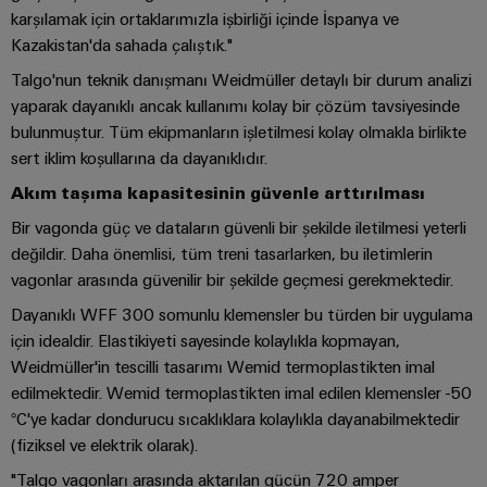
ve
Fuarlar
dijital
karşılamak için ortaklarımızla işbirliği içinde İspanya ve
Depolama
Pano
Sertifikaları
Bağlantı
ve
Mühendislik
Kazakistan'da sahada çalıştık."
Enerji
ve
kabloları,
Etkinlikler
depolama
Orange
Talgo'nun teknik danışmanı Weidmüller detaylı bir durum analizi
Saha
Weidmüller
ara
sistemleri
Mag
yaparak dayanıklı ancak kullanımı kolay bir çözüm tavsiyesinde
Kampanyalarımız
Configurator
(ESS)
bağlantı
Alan
|
bulunmuştur. Tüm ekipmanların işletilmesi kolay olmakla birlikte
için
kabloları
çözümler
sert iklim koşullarına da dayanıklıdır.
kablo
Müşteri
PCB
ve
ve
sistemi
Dergisi
Konnektör
Bayi
Akım taşıma kapasitesinin güvenle arttırılması
ürünler
kablolar
Hizmetleri
Kanalı
Bir vagonda güç ve dataların güvenli bir şekilde iletilmesi yeterli
Akıllı
Yönetimimiz
Fotovoltaik
PLC
değildir. Daha önemlisi, tüm treni tasarlarken, bu iletimlerin
Ölçüm
Laboratuvar
Kaynak
Bayilerimiz
sistem
vagonlar arasında güvenilir bir şekilde geçmesi gerekmektedir.
verimliliği
hizmetleri
kablaj
için
Akıllı
Basın
Dayanıklı WFF 300 somunlu klemensler bu türden bir uygulama
güneş
ve
Pano
için idealdir. Elastikiyeti sayesinde kolaylıkla kopmayan,
enerjisinden
Sistem
Şirket
modernizasyon
Yapımı
Weidmüller'in tescilli tasarımı Wemid termoplastikten imal
yararlanma
Destek
Entegratörlerimiz
Haberleri
çözümleri
edilmektedir. Wemid termoplastikten imal edilen klemensler -50
Geleneksel
İşyeri
Teknik
°C'ye kadar dondurucu sıcaklıklara kolaylıkla dayanabilmektedir
güç
Ticari
Hizmet
çözümleri
GENEL
(fiziksel ve elektrik olarak).
destek
BAKIŞA
Kanıtlanmış
Basın
arayüzleri
GIT
"Talgo vagonları arasında aktarılan gücün 720 amper
enerji
Weidmüller