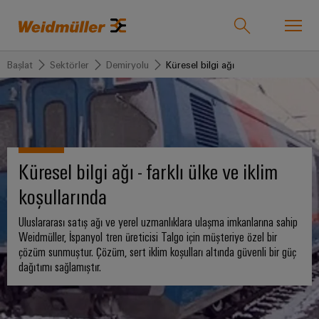
Başlat
Sektörler
Demiryolu
Küresel bilgi ağı
Product catalogue
Support Center
easyConnect
Geri dön:
Geri dön:
Geri
Geri
Geri
Geri
Geri dön:
Sektörler
Çözümler
dön:
dön:
dön:
dön:
Weidmüller
Sektörler
Ürünler
Hizmet
Şirket
Satış
Türkiye
Küresel bilgi ağı - farklı ülke ve iklim
Weidmüller
Teknolojiler
IndustryMatch
koşullarında
Hakkımızda
Bağlantı
İhtiyaca
Şirketimiz
Weidmüller
Çözümler
Zorlukların
SNAP
Weidmüller
özel
Türkiye
Uluslararası satış ağı ve yerel uzmanlıklara ulaşma imkanlarına sahip
somut
IN
Terminal
Biz
hale
Weidmüller, İspanyol tren üreticisi Talgo için müşteriye özel bir
Türkiye'de
ürünler
geldiği
bağlantı
blokları
kimiz
Hakkımızda
çözüm sunmuştur. Çözüm, sert iklim koşulları altında güvenli bir güç
Ürünler
30.
ve
dağıtımı sağlamıştır.
teknolojisi
Montaja
çözümlerin
Yıl
Tak-
Weidmüller’in
Ekibimiz
hazır
deneyimlenebildiği
"PUSH
çıkar
175
3D
Hizmet
özel
Fiyat
bir
IN"
GENEL