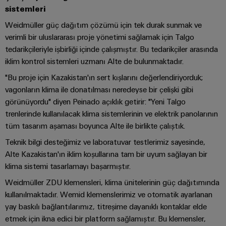
kursları
Dağıtım
Endüstriyel
Ortağınızı
sistemleri
ve
Güç
Modern
güvenlik
bulun
Weidmüller güç dağıtım çözümü için tek durak sunmak ve
webinarlar
enerji
kaynakları
verimli bir uluslararası proje yönetimi sağlamak için Talgo
ağları
Endüstriyel
için
tedarikçileriyle işbirliği içinde çalışmıştır. Bu tedarikçiler arasında
Elektronik
hizmet
stabilite
Etkinlikler
iklim kontrol sistemleri uzmanı Alte de bulunmaktadır.
muhafazalar
Dijital
ve
platformu
ve
güvenlik
sipariş
"Bu proje için Kazakistan'ın sert kışlarını değerlendiriyorduk;
easyConnect
Yıldırım
Fuarlar
vagonların klima ile donatılması neredeyse bir çelişki gibi
seçenekleri
İnşaat
ve
görünüyordu" diyen Peinado açıklık getirir: "Yeni Talgo
Enerji
Global
Altyapısı
aşırı
eShop
trenlerinde kullanılacak klima sistemlerinin ve elektrik panolarının
yönetimi
Fuarlar
İnşaat
gerilim
tüm tasarım aşaması boyunca Alte ile birlikte çalıştık.
çözümleri
altyapısının
OCI
ve
koruması
özel
Teknik bilgi desteğimiz ve laboratuvar testlerimiz sayesinde,
arabirimi
Etkinlikler
gereksinimlerine
IoT
Alte Kazakistan'ın iklim koşullarına tam bir uyum sağlayan bir
yönelik
PV
ve
klima sistemi tasarlamayı başarmıştır.
EDI
Dijital
çözümler
jeneratör
Otomasyon
arabirimi
Deneyim
Weidmüller ZDU klemensleri, klima ünitelerinin güç dağıtımında
bağlantı
Pano
Yazılımı
kullanılmaktadır. Wemid klemenslerimiz ve otomatik ayarlanan
kutuları
Yapımı
yay baskılı bağlantılarımız, titreşime dayanıklı kontaklar elde
Elektrik
GENEL
Pano
etmek için ikna edici bir platform sağlamıştır. Bu klemensler,
BAKIŞA
Fieldbus
yapımı
Santrali