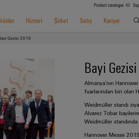
Product catalogue
Sup
rünler
Hizmet
Şirket
Satış
Kariyer
Bayi Gezisi 2019
Bayi Gezis
Almanya’nın Hannover
fuarlarından biri olan H
Weidmüller standı ziy
Alvarez Tobar bayilerim
Weidmüller standında ye
Hannover Messe 2019 F