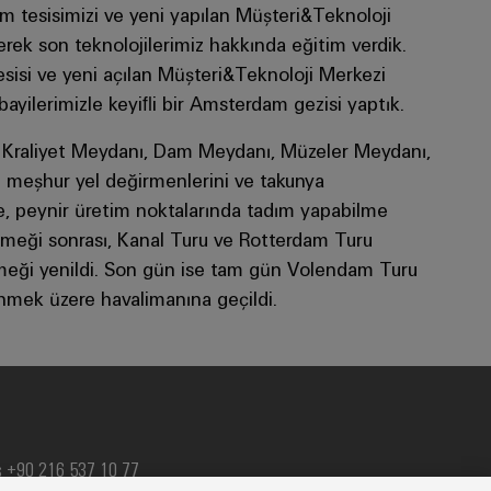
m tesisimizi ve yeni yapılan Müşteri&Teknoloji
rek son teknolojilerimiz hakkında eğitim verdik.
sisi ve yeni açılan Müşteri&Teknoloji Merkezi
bayilerimizle keyiﬂi bir Amsterdam gezisi yaptık.
 Kraliyet Meydanı, Dam Meydanı, Müzeler Meydanı,
n meşhur yel değirmenlerini ve takunya
e, peynir üretim noktalarında tadım yapabilme
emeği sonrası, Kanal Turu ve Rotterdam Turu
eği yenildi. Son gün ise tam gün Volendam Turu
önmek üzere havalimanına geçildi.
s +90 216 537 10 77