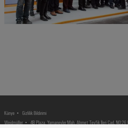
Künye
Gizlilik Bildirimi
Weidmüller
4B Plaza, Yamanevler Mah. Ahmet Tevfik İleri Cad. NO:26 