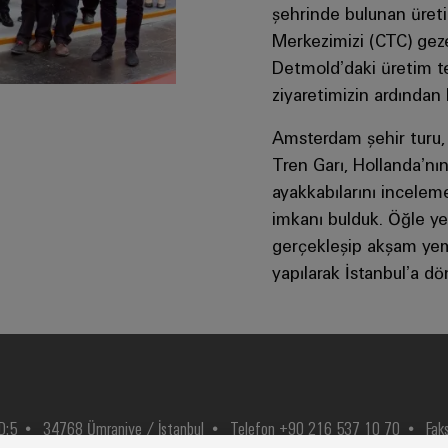
şehrinde bulunan üreti
Merkezimizi (CTC) geze
Detmold’daki üretim te
ziyaretimizin ardından 
Amsterdam şehir turu,
Tren Garı, Hollanda’nı
ayakkabılarını incelem
imkanı bulduk. Öğle y
gerçekleşip akşam yem
yapılarak İstanbul’a d
D:5
34768 Ümraniye / İstanbul
Telefon +90 216 537 10 70
Fak