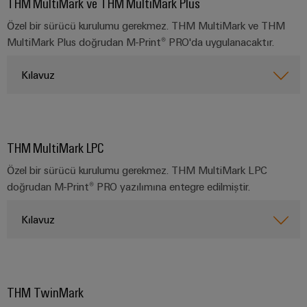
THM MultiMark ve THM MultiMark Plus
Bülteni
Çevresel
üretiminin
Dağıtım
Configurator
Ürün
geleceği
Özel bir sürücü kurulumu gerekmez. THM MultiMark ve THM
kutuları
Uyumluluğu
MultiMark Plus doğrudan M-Print® PRO'da uygulanacaktır.
Gemi
Ortaklarımız
yapımı
Sistemler
PSIRT
Kılavuz
Dağıtım
Denizcilik
Elektronik
ve
endüstrisi
Mühendislik
Çözümler
için
IIoT
Röle
verileri
kapsamlı
ve
modülleri
Dağıtık
bağlantı
Teknik
THM MultiMark LPC
Otomasyon
ve
çözümleri
otomasyon
ürün
İş
Solid-
Özel bir sürücü kurulumu gerekmez. THM MultiMark LPC
Hidrojen
Endüstriyel
katalogları
Ortağı
state
doğrudan M-Print® PRO yazılımına entegre edilmiştir.
Hidrojen
analitik
Ağı
röleler
enerji
Onarımlar
dönüşümünde
Kılavuz
Endüstriyel
ve
önemli
IIoT
Yalıtım
bir
Otomasyon
değişim
ve
yükselticileri
teknolojidir
parçaları
Otomasyon
ve
Endüstriyel
İletim
Çözüm
ölçme
IoT
Eğitim
THM TwinMark
&
İş
dönüştürücüleri