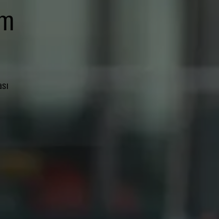
im
ası