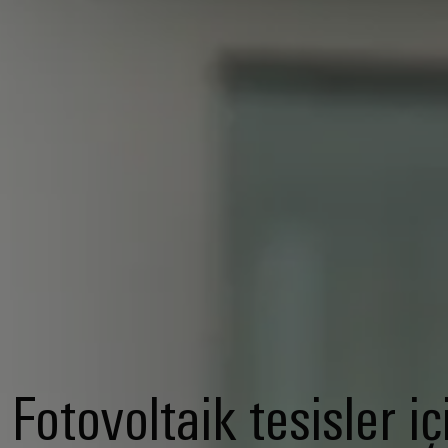
Fotovoltaik tesisler iç