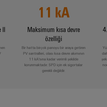
11
kA
 II
Maksimum kısa devre
4
özelliği
men
Bir hatta birçok panoyu bir araya getiren
Yü
V
PV santralleri, olası kısa devre akımının
dah
11 kA'sına kadar verimli şekilde
şek
korunmaktadır. SPD için ek sigortalar
nom
gerekli değildir.