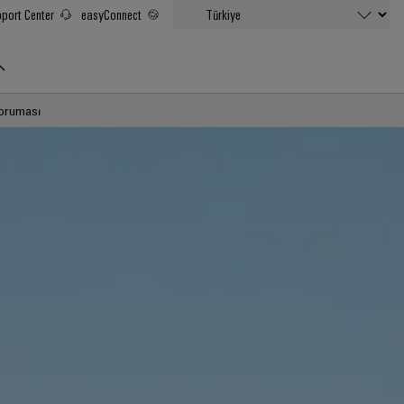
port Center
easyConnect
koruması