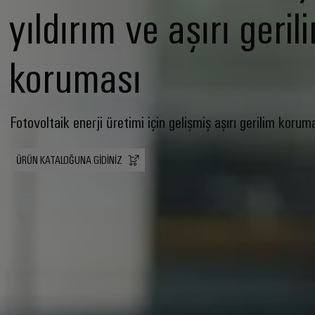
yıldırım ve aşırı geril
koruması
Fotovoltaik enerji üretimi için gelişmiş aşırı gerilim korum
ÜRÜN KATALOĞUNA GIDINIZ