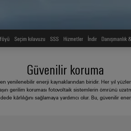
tföyü
Seçim kılavuzu
SSS
Hizmetler
İndir
Danışmanlık 
Güvenilir koruma
yen yenilenebilir enerji kaynaklarından biridir. Her yıl yüzl
ırı gerilim koruması fotovoltaik sistemlerin ömrünü uzatma
dede kârlılığını sağlamaya yardımcı olur. Bu, güvenilir enerj